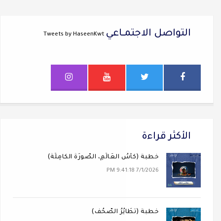
التواصل الاجتمــاعي
Tweets by HaseenKwt
الأكثر قراءة
خطبة (كَأسُ العَالَمِ، الصُّورَةُ الكَامِلَةُ)
7/1/2026 9:41:18 PM
خطبة (تَطَايُرُ الصُّحُف)