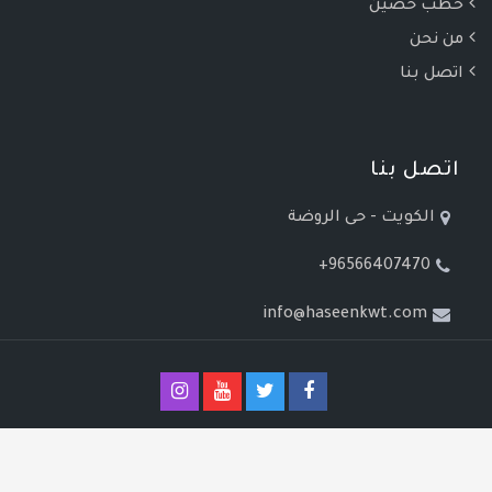
خطب حصين
من نحن
اتصل بنا
اتصل بنا
الكويت - حى الروضة
+96566407470
info@haseenkwt.com
جميع الحقوق محفوظة © 2021, مركز حصين للأبحاث والدراسات