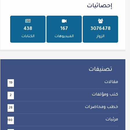
إحصائيات
560
213
3929312
الزوار
الفيديوهات
الكتابات
تصنيفات
مقالات
19
كتب ومؤلفات
2
خطب ومحاضرات
28
مرئيات
280