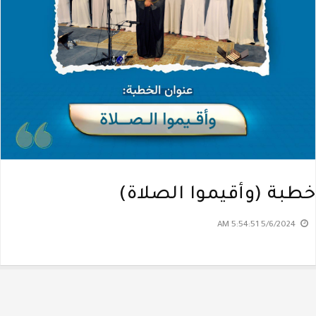
خطبة (وأقيموا الصلاة)
5/6/2024 5:54:51 AM