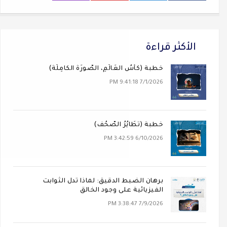
الأكثر قراءة
خطبة (كَأسُ العَالَمِ، الصُّورَةُ الكَامِلَةُ)
7/1/2026 9:41:18 PM
خطبة (تَطَايُرُ الصُّحُف)
6/10/2026 3:42:59 PM
برهان الضبط الدقيق: لماذا تدل الثوابت
الفيزيائية على وجود الخالق
7/9/2026 3:38:47 PM