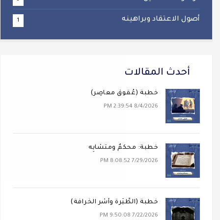
أصول الاعتقاد وبراهينه
1
أحدث المقالات
خطبة (عُقوقٌ معاصِر)
8/4/2026 2:39:54 PM
خطبة: محكَمٌ ومتشابِه
7/29/2026 8:08:52 PM
خطبة (الطِّيَرة وأَسْر الخُرافة)
7/22/2026 9:50:08 PM