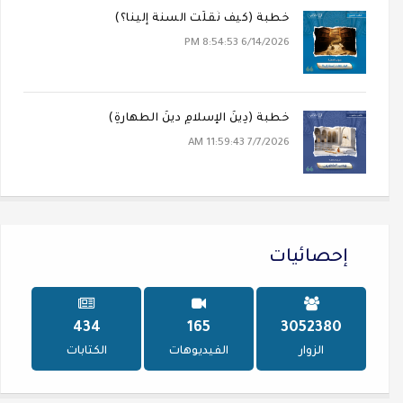
خطبة (كيف نُقلَت السنة إلينا؟)
6/14/2026 8:54:53 PM
خطبة (دِينُ الإسلامِ دينُ الطهارةِ)
7/7/2026 11:59:43 AM
إحصائيات
574
218
4038372
الزوار
الفيديوهات
الكتابات