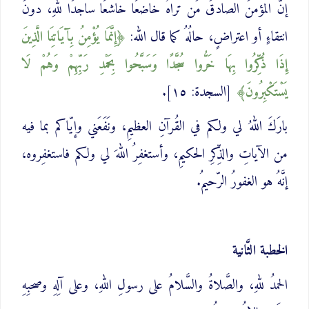
إنَّ المؤمنَ الصادقَ مَن تراهُ خاضعًا خاشعًا ساجدًا للهِ، دونَ
انتقاءٍ أو اعتراضٍ، حالُهُ كما قال الله:
إِنَّمَا يُؤْمِنُ بِآيَاتِنَا الَّذِينَ
إِذَا ذُكِّرُوا بِهَا خَرُّوا سُجَّدًا وَسَبَّحُوا بِحَمْدِ رَبِّهِمْ وَهُمْ لَا
‌يَسْتَكْبِرُونَ
[السجدة: ١٥].
بارَكَ اللهُ لي ولكم في القُرآنِ العظيمِ، ونَفَعَني وإيّاكم بما فيه
من الآياتِ والذِّكرِ الحكيمِ، وأستغفِرُ اللهَ لي ولكم فاستغفِروه،
إنَّهُ هو الغفورُ الرّحيمُ.
الخطبة الثَّانية
الحمدُ للهِ، والصَّلاةُ والسَّلامُ على رسولِ اللهِ، وعلى آلِهِ وصحبِهِ