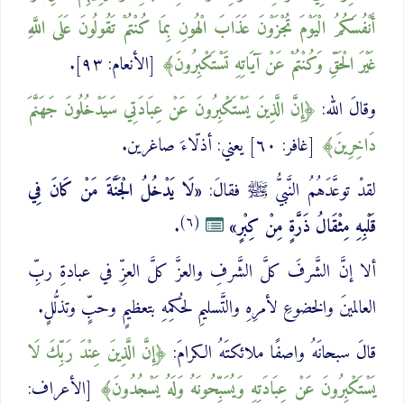
أَنْفُسَكُمُ الْيَوْمَ تُجْزَوْنَ عَذَابَ الْهُونِ بِمَا كُنْتُمْ تَقُولُونَ عَلَى اللَّهِ
غَيْرَ الْحَقِّ وَكُنْتُمْ عَنْ آيَاتِهِ ‌تَسْتَكْبِرُونَ
[الأنعام: ٩٣].
وقالَ الله:
إِنَّ الَّذِينَ ‌يَسْتَكْبِرُونَ عَنْ عِبَادَتِي سَيَدْخُلُونَ جَهَنَّمَ
دَاخِرِينَ
[غافر: ٦٠] يعني: أذلّاءَ صاغرين.
لقدْ توعَّدَهُمُ النَّبيُّ ﷺ فقالَ:
«لَا يَدْخُلُ الْجَنَّةَ مَنْ كَانَ فِي
(٦)
قَلْبِهِ مِثْقَالُ ذَرَّةٍ مِنْ كِبْرٍ»
.
ألا إنَّ الشَّرفَ كلَّ الشَّرفِ والعزَّ كلَّ العزِّ في عبادةِ ربِّ
العالمينَ والخضوعِ لأمرِهِ والتَّسليمِ لحُكمِهِ بتعظيمٍ وحبٍّ وتذلُّلٍ.
قالَ سبحانَهُ واصفًا ملائكتَهُ الكرامَ:
إِنَّ الَّذِينَ عِنْدَ رَبِّكَ لَا
‌يَسْتَكْبِرُونَ عَنْ عِبَادَتِهِ وَيُسَبِّحُونَهُ وَلَهُ يَسْجُدُونَ
[الأعراف: