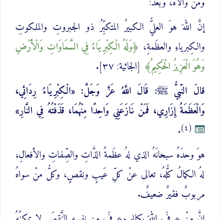
ومَن والاهُ، وبعدُ:
إنَّ اللهَ هوَ العليُّ الكبيرُ المتكبِّرُ ذو الجبروتِ والملكوتِ
والكِبرياءِ والعظَمةِ،
وَلَهُ ‌الْكِبْرِيَاءُ فِي السَّمَاوَاتِ وَالْأَرْضِ
وَهُوَ الْعَزِيزُ الْحَكِيمُ
[الجاثية: ٣٧].
قالَ النّبيُّ ﷺ: قَالَ اللَّهُ عَزَّ وَجَلَّ: «الْكِبْرِيَاءُ رِدَائِي،
وَالْعَظَمَةُ إِزَارِي، فَمَنْ نَازَعَنِي وَاحِدًا مِنْهُمَا، قَذَفْتُهُ فِي النَّارِ»
(٤)
.
هوَ وحدَهُ سبحانَهُ الذي لهُ عظَمةُ الذَّاتِ والصِّفاتِ والأفعالِ،
لهُ الكمالُ كلُّهُ، تعالى عنْ كلِّ عَيبٍ ونقصٍ، وكلُّ منْ سواهُ
مربوبٌ فقيرٌ ضعيفٌ.
إنَّ منْ عرفَ اللهَ بكمالِهِ وعرفَ من نفسِه النَّقصَ لا يمكِنُهُ