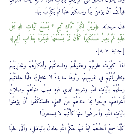
وقدْ يكونُ الكِبرُ على الإيمانِ بآياتِ اللهِ، تأتيهِ آياتُ القرآنِ
فيأنَفُ أنْ يؤمنَ بهَا ويستكبرُ عنهَا ثمَّ يكذِّبُ بهَا.
قالَ سبحانه:
وَيْلٌ لِكُلِّ أَفَّاكٍ أَثِيمٍ * يَسْمَعُ آيَاتِ اللَّهِ تُتْلَى
عَلَيْهِ ثُمَّ يُصِرُّ ‌مُسْتَكْبِرًا كَأَنْ لَمْ يَسْمَعْهَا فَبَشِّرْهُ بِعَذَابٍ أَلِيمٍ
[الجاثية: ٧-٨].
لقدْ كبُرَتْ علومُهُمْ وعقولُهُمْ وفلسفاتُهُمْ وأفكارُهُمْ وتجارِبُهُمْ
ونظريَّاتُهُمْ في نفوسِهِمْ، رأوهَا سديدةً لا تخطِئُ، فلَمَّا جاءَتْهُمْ
رسلُهُمْ بآياتِ اللهِ وشرعِهِ الذي فيهِ طِيبُ دنيَاهُمْ وصلاحُ
أُخرَاهُمْ، فرِحُوا بمَا عندَهُمْ منَ العلمِ، فاستنكَفُوا أنْ يؤمنُوا
بآياتِ اللهِ، وأعرضُوا عنهَا كأنَّهُمْ لا يسمعونَ!
كلَّمَا سمعَ أحدُهُمْ آيةً فيهَا حكمُ اللهِ جادلَ بالباطلِ، وأتَى عليهَا