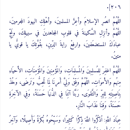
٢٠٦].
اللَّهُمَّ انصُرِ الإسلامَ وأعِزَّ المسلمينَ، وأهْلِكِ اليهودَ المجرمينَ،
اللَّهُمَّ وأنزِلِ السَّكينةَ في قلوبِ المجاهدينَ في سبيلِكَ، ونَجِّ
عبادَكَ المستضعَفينَ، وارفعْ رايةَ الدِّينِ، بقُوَّتِكَ يا قويُّ يا
متينُ.
اللَّهُمَّ اغفِرْ لِلمُسلِمِينَ وَالمُسلِمَاتِ، وَالمُؤمِنِينَ وَالمُؤمِنَاتِ، الأَحيَاءِ
مِنهُم وَالأَموَاتِ. اللَّهُمَّ وَفِّقْ وَلِيَّ أَمرِنَا لِمَا تُحِبُّ وَتَرضَى، وَخُذْ
بِنَاصِيَتِهِ لِلبِرِّ وَالتَّقوَى. رَبَّنَا آتِنَا فِي الدُّنيَا حَسَنَةً، وَفِي الآخِرَةِ
حَسَنَةً، وَقِنَا عَذَابَ النَّارِ.
عِبَادَ اللَّهِ: اُذكُرُوا اللَّهَ ذِكرًا كَثِيرًا، وَسَبِّحُوهُ بُكرَةً وَأَصِيلًا، وَآخِرُ