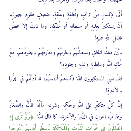
جهلِكَ؟ وأغناكَ بعدَ فقرِكَ؟ وأعزَّكَ بعدَ ذُلِّكَ؟
أنّى لإنسانٍ منْ ترابٍ ونُطفةٍ وعَلَقةٍ، ضعيفٍ ظلومٍ جهولٍ،
أنْ يستكبرَ بعِلمِهِ أو سلطانِهِ أو مُلكِهِ، وما ذلكَ إلا محضُ
فضلِ اللهِ عليهِ!
وأينَ ملكُ الخلقِ وسلطانُهُمْ وعلومُهُمْ ومعارفُهُمْ وجنودُهُمْ، معَ
مُلكِ اللهِ وسلطانِهِ وعلمِهِ وجنودِهِ؟
لقدْ نسيَ المستكبرونَ اللهَ فأنساهمْ أنفسَهُمْ، فما أذلَّهُمْ في الدُّنيا
والآخرةِ!
إنَّ كلَّ متكبِّرٍ على اللهِ وحُكمِهِ وشرعِهِ مآلُهُ الذُّلُّ والصَّغارُ
وعذابُ الهوانِ في الدُّنيا والآخرةِ، كما قالَ اللهُ:
وَلَوْ تَرَى إِذِ
الظَّالِمُونَ فِي غَمَرَاتِ الْمَوْتِ وَالْمَلَائِكَةُ بَاسِطُو أَيْدِيهِمْ أَخْرِجُوا