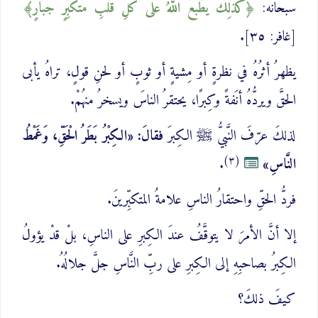
سبحانه:
كَذَلِكَ ‌يَطْبَعُ ‌اللَّهُ عَلَى كُلِّ قَلْبِ مُتَكَبِّرٍ جَبَّارٍ
[غافر: ٣٥].
يظهرُ أثرُهُ في نظرةٍ أو مِشيةٍ أو ثوبٍ أو لحنِ قولٍ، تراهُ يأبى
الحقَّ ويردُّهُ أنَفةً وكِبرًا، يحتقرُ الناسَ ويسخرُ منهُمْ.
لذلكَ عرّفَ النَّبيُّ ﷺ الكِبرَ
فقالَ: «الكِبْرُ بَطَرُ الْحَقِّ، وَغَمْطُ
(٣)
النَّاسِ»
.
فردُّ الحقِّ واحتقارُ الناسِ علامةُ المتكبِّرينَ.
إلا أنَّ الأمرَ لا يتوقَّفُ عندَ الكِبرِ على الناسِ، بلْ قدْ يؤولُ
الكِبرُ بصاحبِهِ إلى الكِبرِ على ربِّ النَّاسِ جلَّ جلالُهُ.
كيفَ ذلكَ؟