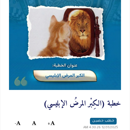
خطبة (الكِبْر المرضُ الإبليسي)
خطب حصين
-
+
12/31/2025 4:30:26 AM