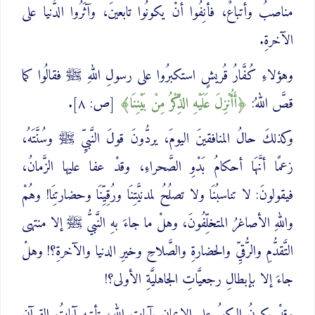
مناصبُ وأتباعٌ، فأنِفُوا أنْ يكونُوا تابعينَ، وآثَرُوا الدُّنيا على
الآخرةِ.
وهؤلاءِ كُفَّارُ قُريشٍ استكبرُوا على رسولِ اللهِ ﷺ فقالُوا كما
قصَّ اللهُ:
أَأُنْزِلَ عَلَيْهِ الذِّكْرُ مِنْ بَيْنِنَا
[ص: ٨].
وكذلكَ حالُ المنافقينَ اليومَ، يردُّونَ قولَ النَّبيِّ ﷺ وسُنَّتَهُ،
زعمًا أنَّهَا أحكامُ بَدْوِ الصَّحراءِ، وقدْ عفا عليها الزَّمانُ،
فيقولونَ: لا تناسبُنَا ولا تصلُحُ لمدنيَّتِنَا ورُقِيِّنَا وحضارتِنَا! وهُمْ
واللهِ الأصاغرُ المتخلِّفُونَ، وهلْ ما جاءَ بهِ النَّبيُّ ﷺ إلا منتهى
التَّقدُّمِ والرُّقيِّ والحضارةِ والصَّلاحِ وخيرِ الدنيا والآخرةِ؟! وهلْ
جاءَ إلا بإبطالِ رجعيَّاتِ الجاهليَّةِ الأولى؟!