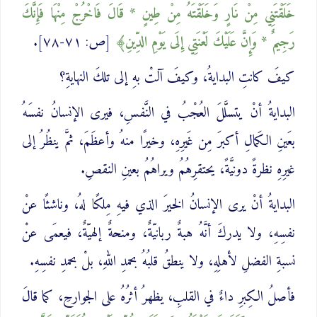
خَلَقْتَنِي مِنْ نَارٍ وَخَلَقْتَهُ مِنْ طِينٍ * قَالَ فَاخْرُجْ مِنْهَا فَإِنَّكَ
رَجِيمٌ * وَإِنَّ عَلَيْكَ لَعْنَتِي إِلَى يَوْمِ الدِّينِ
[ص: ٧١-٧٨].
كيفَ كانتِ البدايةُ، وكيفَ آلتْ بهِ إلى تلكَ النهايةِ؟
البدايةُ أنْ يتسلَّلَ العُجْبُ في النَّفسِ، فيرى الإنسانُ نفسَهُ
بعَينِ الكَمالِ أكبرَ مِن غَيرِهِ، وخيرًا منهُ وأعظَمَ، ثمَّ ينظُرُ إلى
غيرِهِ نظرةً دونيَّةً، يحتقرِهُمُ ويراهُمُ بعينِ النقصِ.
البدايةُ أنْ يرى الإنسانُ الخيرَ الذي فيهِ مِلكًا لهُ، وناشئًا عنْ
نفسِهِ، ولا يدركَ أنَّهُ هبةٌ ربانيّةٌ، ومنحةٌ إلهيّةٌ، فيعمَى عنْ
نسبةِ الفضلِ لأهلِهِ، ولا ينطقُ قلبُهُ بحمدِ اللهِ، بلْ بحمدِ نفسِهِ.
فأصلُ الكِبرِ داءٌ في القلبِ، يظهرُ أثرُهُ على الجوارحِ، كما قالَ