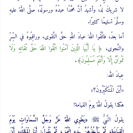
لا شريكَ لهُ، وأشهدُ أنَّ محمَّدًا عبدُهُ ورسولُهُ، صلَّى اللهُ عليهِ
وسلَّمَ تسليمًا كثيرًا.
أما بعدُ، فاتَّقُوا اللهَ عبادَ اللهِ حقَّ التَّقوى، وراقِبُوهُ في السِّرِّ
والنَّجوى،
يَا أَيُّهَا الَّذِينَ آمَنُوا اتَّقُوا اللَّهَ حَقَّ تُقَاتِهِ وَلَا
تَمُوتُنَّ إِلَّا وَأَنْتُمْ مُسْلِمُونَ
.
عِبادَ الله:
«أَيْنَ الْمُتَكَبِّرُونَ؟»
هكذا يقولُ اللهُ يومَ القيامة!
يقولُ النَّبيُّ ﷺ:
«يَطْوِي اللهُ عَزَّ وَجَلَّ السَّمَاوَاتِ يَوْمَ
الْقِيَامَةِ، ثُمَّ يَأْخُذُهُنَّ بِيَدِهِ الْيُمْنَى، ثُمَّ يَقُولُ: أَنَا الْمَلِكُ، أَيْنَ