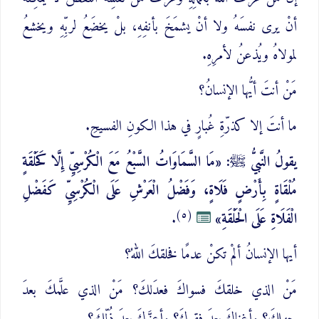
أنْ يرى نفسَهُ ولا أنْ يشمَخَ بأنفِهِ، بلْ يخضَعُ لربِّهِ ويخشعُ
لمولاهُ ويُذعنُ لأمرِهِ.
مَنْ أنتَ أيُّها الإنسانُ؟
ما أنتَ إلا كذرّةِ غُبارٍ في هذا الكونِ الفسيحِ.
يقولُ النَّبيُّ ﷺ: «مَا السَّمَاوَاتُ السَّبْعُ مَعَ الْكُرْسِيِّ إِلَّا كَحَلْقَةٍ
مُلْقَاةٍ بِأَرْضٍ فَلَاةٍ، وَفَضْلُ الْعَرْشِ عَلَى الْكُرْسِيِّ كَفَضْلِ
(٥)
الْفَلَاةِ عَلَى الْحَلْقَةِ»
.
أيها الإنسانُ ألمْ تكنْ عدمًا فخلقكَ اللهُ؟
مَنْ الذي خلقكَ فسواكَ فعدَلكَ؟ مَنْ الذي علَّمكَ بعدَ