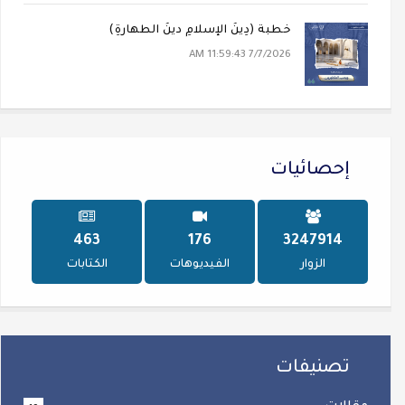
خطبة (دِينُ الإسلامِ دينُ الطهارةِ)
7/7/2026 11:59:43 AM
إحصائيات
641
243
4494694
الزوار
الفيديوهات
الكتابات
تصنيفات