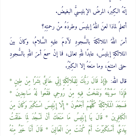
إنّهُ الكِبرُ، المرضُ الإبليسيُّ البغيضُ.
أتعلمُ لماذا لعنَ اللهُ إبليسَ وطردَهُ منْ رحمتِهِ؟
أمرَ اللهُ الملائكةَ بالسُّجودِ لآدمَ عليهِ السَّلامُ، وكانَ بينَ
الملائكةِ إبليسُ، عابدًا للهِ تعالى، فما إنْ سمعَ أمرَ اللهِ بالسُّجودِ
حتى امتنعَ، وما منعَهُ إلا الكِبْرُ.
قال الله:
إِذْ قَالَ رَبُّكَ لِلْمَلَائِكَةِ إِنِّي خَالِقٌ بَشَرًا مِنْ طِينٍ *
فَإِذَا سَوَّيْتُهُ وَنَفَخْتُ فِيهِ مِنْ رُوحِي فَقَعُوا لَهُ سَاجِدِينَ *
فَسَجَدَ الْمَلَائِكَةُ كُلُّهُمْ أَجْمَعُونَ * إِلَّا إِبْلِيسَ اسْتَكْبَرَ وَكَانَ مِنَ
الْكَافِرِينَ * قَالَ يَا إِبْلِيسُ مَا مَنَعَكَ أَنْ تَسْجُدَ لِمَا خَلَقْتُ
بِيَدَيَّ ‌أَسْتَكْبَرْتَ أَمْ كُنْتَ مِنَ الْعَالِينَ * قَالَ أَنَا خَيْرٌ مِنْهُ