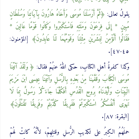
يقولُ تعالى:
ثُمَّ أَرْسَلْنَا مُوسَى وَأَخَاهُ هَارُونَ بِآيَاتِنَا وَسُلْطَانٍ
مُبِينٍ * إِلَى فِرْعَوْنَ وَمَلَئِهِ فَاسْتَكْبَرُوا وَكَانُوا قَوْمًا عَالِينَ *
فَقَالُوا أَنُؤْمِنُ لِبَشَرَيْنِ مِثْلِنَا ‌وَقَوْمُهُمَا لَنَا عَابِدُونَ
[المؤمنون:
٤٥-٤٧].
وكذا كفرةُ أهلِ الكتابِ، حكى اللهُ عنهُمْ فقال:
وَلَقَدْ آتَيْنَا
مُوسَى الْكِتَابَ وَقَفَّيْنَا مِنْ بَعْدِهِ بِالرُّسُلِ وَآتَيْنَا عِيسَى ابْنَ مَرْيَمَ
الْبَيِّنَاتِ وَأَيَّدْنَاهُ بِرُوحِ الْقُدُسِ أَفَكُلَّمَا جَاءَكُمْ رَسُولٌ بِمَا لَا
تَهْوَى أَنْفُسُكُمُ ‌اسْتَكْبَرْتُمْ فَفَرِيقًا كَذَّبْتُمْ وَفَرِيقًا تَقْتُلُونَ
[البقرة: ٨٧].
حملَهُمُ الكِبرُ على تكذيبِ الرُّسلِ وقتلِهِمْ، لأنَّهُ كانتْ لهُمْ