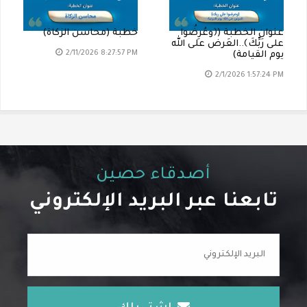
عنوان الخطبة (﴿وعُرِضُوا
خطبة (محاسن الزكاة)
على رَبِّكَ﴾..العَرض على الله
2/11/2026 8:27:57 PM
يوم القيامة)
2/1/2026 1:57:24 PM
أصدقاء حصين
تابعنا عبر البريد الإلكتروني