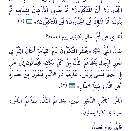
الْجَبَّارُونَ؟ أَيْنَ الْمُتَكَبِّرُونَ؟ ثُمَّ يَطْوِي الْأَرَضِينَ بِشِمَالِهِ، ثُمَّ
(١)
يَقُولُ: أَنَا الْمَلِكُ أَيْنَ الْجَبَّارُونَ؟ أَيْنَ الْمُتَكَبِّرُونَ؟»
.
أتدري على أيِّ حالٍ يكونونَ يومَ القيامة؟
يقولُ النَّبيُّ ﷺ:
«يُحْشَرُ المُتَكَبِّرُونَ يَوْمَ القِيَامَةِ أَمْثَالَ الذَّرِّ فِي
صُوَرِ الرِّجَالِ يَغْشَاهُمُ الذُّلُّ مِنْ كُلِّ مَكَانٍ، فَيُسَاقُونَ إِلَى سِجْنٍ
فِي جَهَنَّمَ يُسَمَّى بُولَسَ، تَعْلُوهُمْ نَارُ الأَنْيَارِ يُسْقَوْنَ مِنْ عُصَارَةِ
(٢)
أَهْلِ النَّارِ؛ طِينَةِ الخَبَالِ»
.
أناسٌ كالنَّملِ الصَّغيرِ المَهينِ، يغشاهمُ الذُّلُّ، يطَؤُهمُ النَّاسُ،
جزاءً بما كانوا يعملونَ.
فأيُّ جُرمٍ فعلوهُ؟