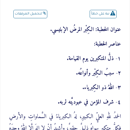
لتحميل المرفقات
نبه على خطأ
عنوان الخطبة: الكِبْر المرضُ الإبليسي.
عناصر الخطبة:
١- ذلُّ المتكبرين يوم القيامة.
٢- سببُ الكِبْر وأنواعُه.
٣- اللهُ ذو الكِبرياء.
٤- شرف المؤمن في عبوديَّته لربه.
الحمدُ للهِ العليِّ الكبيرِ، لهُ الكبرياءُ في السَّماواتِ والأرضِ
فكلُّ متكبرٍ سواهُ ذليلٌ حقيرٌ، وأشهدُ أنْ لا إلهَ إلَّا اللهُ وحدَهُ