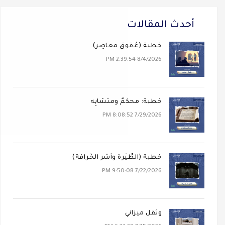
أحدث المقالات
خطبة (عُقوقٌ معاصِر)
8/4/2026 2:39:54 PM
خطبة: محكَمٌ ومتشابِه
7/29/2026 8:08:52 PM
خطبة (الطِّيَرة وأَسْر الخُرافة)
7/22/2026 9:50:08 PM
وثقل ميزاني