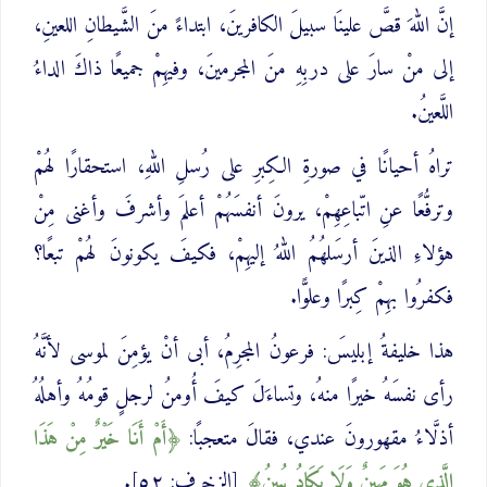
إنَّ اللهَ قصَّ علينَا سبيلَ الكافرينَ، ابتداءً منَ الشَّيطانِ اللعينِ،
إلى منْ سارَ على دربِهِ منَ المجرمينَ، وفيهِمْ جميعًا ذاكَ الداءُ
اللَّعينُ.
تراهُ أحيانًا في صورةِ الكِبرِ على رُسلِ اللهِ، استحقارًا لهُمْ
وترفُّعًا عنِ اتّباعِهِمْ، يرونَ أنفسَهُمْ أعلمَ وأشرفَ وأغنى مِنْ
هؤلاءِ الذينَ أرسَلهُمُ اللهُ إليهِمْ، فكيفَ يكونونَ لهُمْ تبعًا؟
فكفرُوا بهِمْ كِبرًا وعلوًّا.
هذا خليفةُ إبليسَ: فرعونُ المجرِمُ، أبى أنْ يؤمِنَ لموسى لأنَّهُ
رأى نفسَهُ خيرًا منهُ، وتساءَلَ كيفَ أُومنُ لرجلٍ قومُهُ وأهلُهُ
أذلَّاءُ مقهورونَ عندي، فقالَ متعجبًا:
أَمْ أَنَا خَيْرٌ ‌مِنْ ‌هَذَا
‌الَّذِي هُوَ مَهِينٌ وَلَا يَكَادُ يُبِينُ
[الزخرف: ٥٢].