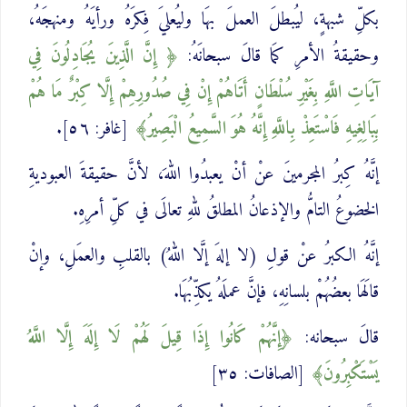
بكلِّ شبهةٍ، ليُبطلَ العملَ بهَا وليُعليَ فِكرَهُ ورأيَهُ ومنهجَهُ،
وحقيقةُ الأمرِ كمَا قالَ سبحانَهُ:
إِنَّ الَّذِينَ يُجَادِلُونَ فِي
آيَاتِ اللَّهِ بِغَيْرِ سُلْطَانٍ أَتَاهُمْ إِنْ فِي ‌صُدُورِهِمْ ‌إِلَّا كِبْرٌ مَا هُمْ
بِبَالِغِيهِ فَاسْتَعِذْ بِاللَّهِ إِنَّهُ هُوَ السَّمِيعُ الْبَصِيرُ
[غافر: ٥٦].
إنَّهُ كِبرُ المجرمينَ عنْ أنْ يعبدُوا اللهَ، لأنَّ حقيقةَ العبوديةِ
الخضوعُ التامُّ والإذعانُ المطلقُ للهِ تعالَى في كلِّ أمرِهِ.
إنَّهُ الكبرُ عنْ قولِ (لا إلهَ إلَّا اللهُ) بالقلبِ والعمَلِ، وإنْ
قالَهَا بعضُهُمْ بلسانِهِ، فإنَّ عملَهُ يكذِّبُهَا.
قالَ سبحانه:
إِنَّهُمْ كَانُوا إِذَا قِيلَ لَهُمْ لَا إِلَهَ إِلَّا اللَّهُ
‌يَسْتَكْبِرُونَ
[الصافات: ٣٥]