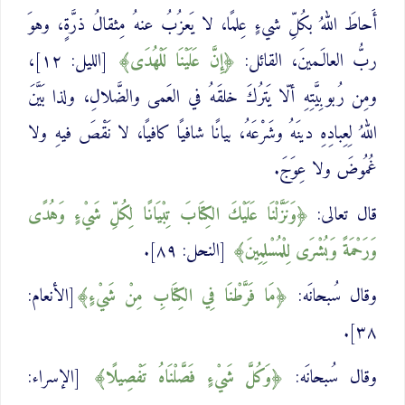
أَحاطَ اللهُ بكُلِّ شيءٍ عِلمًا، لا يَعزُبُ عنهُ مِثقالُ ذرَّةٍ، وهوَ
ربُّ العالَـمينَ، القائل:
إِنَّ ‌عَلَيْنَا ‌لَلْهُدَى
[الليل: ١٢]،
ومِن رُبوبِيَّتِهِ ألّا يَترُكَ خلقَهُ في العَمى والضَّلالِ، ولذا بَيَّنَ
اللهُ لِعِبادِهِ دينَهُ وشَرْعَهُ، بيانًا شافيًا كافيًا، لا نَقْصَ فيهِ ولا
غُمُوضَ ولا عِوَجَ.
قال تعالى:
وَنَزَّلْنَا عَلَيْكَ الكِتَابَ ‌تِبْيَانًا لِكُلِّ شَيْءٍ وَهُدًى
وَرَحْمَةً وَبُشْرَى لِلْمُسْلِمِينَ
[النحل: ٨٩].
وقال سُبحانَه:
‌مَا ‌فَرَّطْنَا فِي الكِتَابِ مِنْ شَيْءٍ
[الأنعام:
٣٨].
وقال سُبحانَه:
وَكُلَّ شَيْءٍ ‌فَصَّلْنَاهُ تَفْصِيلًا
[الإسراء: