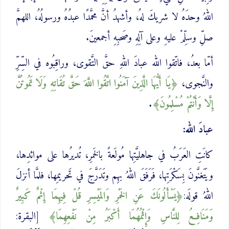
اللهُ وحدَهُ لا شريكَ لهُ، وأشهدُ أنَّ محمَّدًا عبدُهُ ورسولُهُ، اللهمَّ
صلِّ وسلِّمْ عليهِ وعلى آلِهِ وصَحبِهِ أجمعينَ.
أمّا بعدُ، فاتّقوا الله عبادَ اللهِ حقَّ التَّقوى، وراقِبُوه في السِّرِّ
والنَّجوى،
يَا أَيُّهَا الَّذِينَ آمَنُوا اتَّقُوا اللَّهَ حَقَّ تُقَاتِهِ وَلَا تَمُوتُنَّ
إِلَّا وَأَنْتُمْ مُسْلِمُونَ
.
عبادَ الله:
كانَتِ العَرَبُ في جاهليَّتِها مُولَعةً بالخَمرِ، تُديرُها على موائدِها،
ويَتَغنَّونَ بِسَكْرَتِها، فَرَفَقَ اللهُ بهِم وتَدَرَّجَ في تَحريمِها، فلمَّا أنزلَ
اللهُ قولَه:
يَسْأَلُونَكَ ‌عَنِ ‌الخَمْرِ وَالمَيْسِرِ قُلْ فِيهِمَا إِثْمٌ كَبِيرٌ
وَمَنَافِعُ لِلنَّاسِ وَإِثْمُهُمَا أَكْبَرُ مِنْ نَفْعِهِمَا
[البقرة: