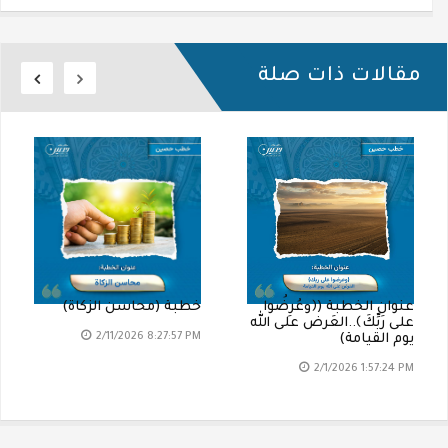
مقالات ذات صلة
عنوان الخطبة (﴿وعُرِضُوا
خطبة (محاسن الزكاة)
على رَبِّكَ﴾..العَرض على الله
2/11/2026 8:27:57 PM
يوم القيامة)
2/1/2026 1:57:24 PM