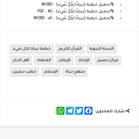
تحميل خطبة (تِبيانًا لِكُلِّ شَيء) - WORD
تحميل خطبة (تِبيانًا لِكُلِّ شَيء) - PDF - A5
تحميل خطبة (تِبيانًا لِكُلِّ شَيء) - WORD - a5
السنة النبوية
القرآن الكريم
خطبة تبيانا لكل شيء
مركز حصين
الإلحاد
الإيمان
العلماء
أهل الذكر
منهج حياة
الإسلام
خطب حصين
WhatsApp
Telegram
Twitter
Facebook
شارك المحتوى: