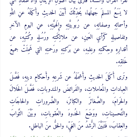
تَقرأُ القرآنَ والسُّنَّةَ، فَتَرى بيانَ أُصولِ الإيمانِ والاعتقادِ التي
لا يَسَعُ المسلمَ جَهلُها، يُحدِّثُكَ أَبْيَنَ الحديثِ وأَكمَلَهُ عنِ اللهِ
وأسمائِهِ وصفاتِهِ، عن رُبوبيَّتِهِ وإِلَهيَّتِهِ، عنِ اليومِ الآخرِ
وتفاصيلِهِ كَرَأيِ العَينِ، عن ملائِكَتِه ورُسُلِهِ وكُتُبِهِ، عن
أقدارِهِ وحِكمتِهِ وعِلمِهِ، عن بَرَكتِهِ ورَحمتِهِ التي شَمِلَتْ جميعَ
خَلقِهِ.
وتَرى أَكمَلَ الحديثِ وأَشمَلَهُ عن شَرعِهِ وأَحكامِ دينِهِ، فَصَّلَ
العِباداتِ والمُعاملاتِ، والفَرائضَ والمندوباتِ، فَصَّلَ الحَلالَ
والحَرامَ، والصَّغائرَ والكبائرَ، والضَّروراتِ والحاجَاتِ
والتَّحسيناتِ، ووَضَعَ الحُدودَ والعُقوباتِ، وبَيَّنَ الثَّوابَ
والعِقابَ، فَتَبَيَّنَ الرُّشدُ منَ الغَيِّ، والحقُّ منَ الباطلِ.