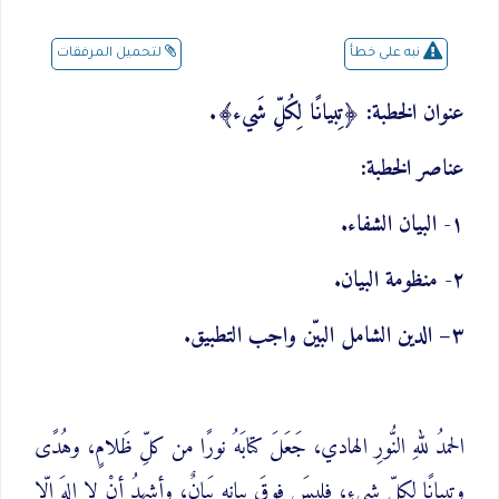
لتحميل المرفقات
نبه على خطأ
عنوان الخطبة: ﴿تِبيانًا لِكُلِّ شَيء﴾.
عناصر الخطبة:
١- البيان الشفاء.
٢- منظومة البيان.
٣– الدين الشامل البيّن واجب التطبيق.
الحمدُ للهِ النُّورِ الهادي، جَعَلَ كتابَهُ نورًا من كلِّ ظَلامٍ، وهُدًى
وتِبيانًا لكلِّ شيءٍ، فليسَ فوقَ بيانِهِ بَيانٌ، وأشهدُ أنْ لا إلهَ إلّا