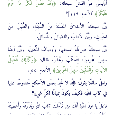
أوَليسَ هوَ القائلَ سبحانَه:
وَقَدْ ‌فَصَّلَ لَكُمْ مَا حَرَّمَ
عَلَيْكُمْ
[الأنعام: ١١٩]؟
بَيَّنَ سبحانهُ الأخلاقَ الحَسَنةَ منَ السَّيِّئَةِ، والطَّيِّبَ منَ
الخَبيثِ، وبَيَّنَ الآدابَ والفضائلَ والشَّمائلَ.
بَيَّنَ سبحانَهُ صراطَهُ المستقيمَ، وأوصافَ المُتَّقينَ، وبَيَّنَ أيضًا
سبيلَ المُجرمينَ، لِتُجتَنَبَ وتُحذَرَ، فقال:
وَكَذَلِكَ ‌نُفَصِّلُ
الآيَاتِ وَلِتَسْتَبِينَ سَبِيلُ المُجْرِمِينَ
[الأنعام: ٥٥].
ولعلَّ سائلًا يقولُ: فإنَّنا لا نَجِدُ بعضَ الأحكامِ مَنصوصًا عليها
في كتابِ اللهِ، فكيفَ يكونُ تِبيانًا لكلِّ شيءٍ؟
فاعلَمْ يا عبدَ اللهِ! أنَّكَ متى تَأمَّلتَ كتابَ اللهِ وتَدَبَّرْتَهُ وأَعطَيتَهُ