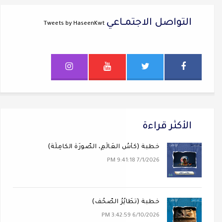
التواصل الاجتمــاعي
Tweets by HaseenKwt
الأكثر قراءة
خطبة (كَأسُ العَالَمِ، الصُّورَةُ الكَامِلَةُ)
7/1/2026 9:41:18 PM
خطبة (تَطَايُرُ الصُّحُف)
6/10/2026 3:42:59 PM