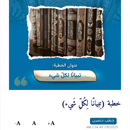
خطبة (تِبيانًا لِكُلِّ شَيء)
خطب حصين
-
+
7/8/2025 2:34:48 AM