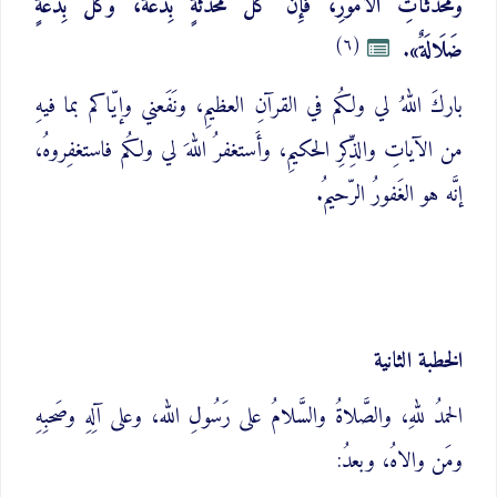
وَمُحْدَثَاتِ الأُمُورِ، فَإِنَّ كُلَّ مُحْدَثَةٍ بِدْعَةٌ، وَكُلَّ بِدْعَةٍ
(٦)
ضَلَالَةٌ»
.
باركَ اللهُ لي ولكُم في القرآنِ العظيمِ، ونَفَعني وإيّاكم بما فيهِ
من الآياتِ والذِّكرِ الحكيمِ، وأَستغفرُ اللهَ لي ولكُم فاستغفِروهُ،
إنَّه هو الغَفورُ الرّحيمُ.
الخطبة الثانية
الحمدُ للهِ، والصَّلاةُ والسَّلامُ على رَسُولِ الله، وعلى آلِهِ وصَحبِهِ
ومَن والاهُ، وبعدُ: