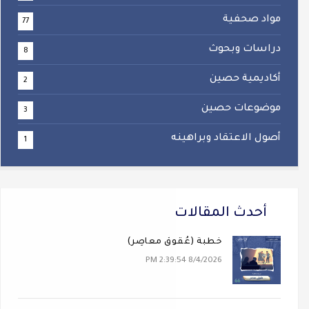
مواد صحفية
77
دراسات وبحوث
8
أكاديمية حصين
2
موضوعات حصين
3
أصول الاعتقاد وبراهينه
1
أحدث المقالات
خطبة (عُقوقٌ معاصِر)
8/4/2026 2:39:54 PM