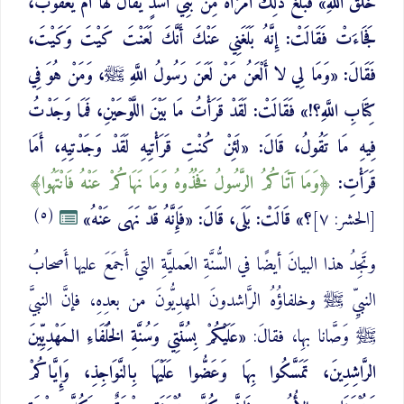
خَلْقَ اللَّهِ» فَبَلَغَ ذَلِكَ امْرَأَةً مِنْ بَنِي أَسَدٍ يُقَالُ لَهَا أُمُّ يَعْقُوبَ،
فَجَاءَتْ فَقَالَتْ: إِنَّهُ بَلَغَنِي عَنْكَ أَنَّكَ لَعَنْتَ كَيْتَ وَكَيْتَ،
فَقَالَ: «وَمَا لِي لا أَلْعَنُ مَنْ لَعَنَ رَسُولُ اللَّهِ ﷺ، وَمَنْ هُوَ فِي
كِتَابِ اللَّهِ؟!» فَقَالَتْ: لَقَدْ قَرَأْتُ مَا بَيْنَ اللَّوْحَيْنِ، فَمَا وَجَدْتُ
فِيهِ مَا تَقُولُ، قَالَ: «لَئِنْ كُنْتِ قَرَأْتِيهِ لَقَدْ وَجَدْتِيهِ، أَمَا
قَرَأْتِ:
وَمَا آتَاكُمُ الرَّسُولُ فَخُذُوهُ وَمَا نَهَاكُمْ عَنْهُ فَانْتَهُوا
(٥)
[الحشر: ٧]
؟» قَالَتْ: بَلَى، قَالَ: «فَإِنَّهُ قَدْ نَهَى عَنْهُ»
وتَجِدُ هذا البيانَ أيضًا في السُّنَّةِ العَمليَّةِ التي أَجمَعَ عليها أَصحابُ
النبيِّ ﷺ وخلفاؤُهُ الرَّاشدونَ المهدِيُّونَ من بعدِهِ، فإنَّ النبيَّ
ﷺ وَصَّانا بهِا، فقالَ:
«عَلَيْكُمْ بِسُنَّتِي وَسُنَّةِ الخُلَفَاءِ الـمَهْدِيِّينَ
الرَّاشِدِينَ، تَمَسَّكُوا بِهَا وَعَضُّوا عَلَيْهَا بِالنَّوَاجِذِ، وَإِيَّاكُمْ