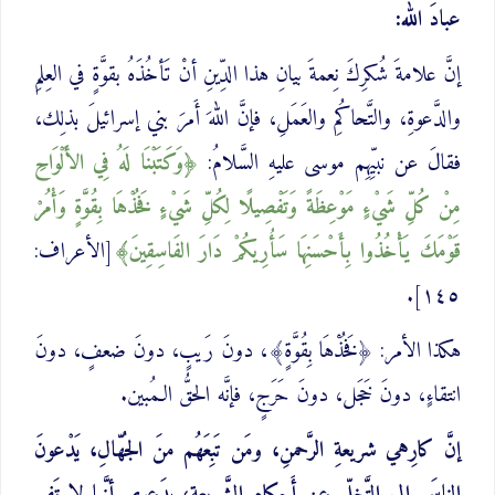
عبادَ الله:
إنَّ علامةَ شُكرِكَ نِعمةَ بيانِ هذا الدِّينِ أنْ تَأخُذَهُ بقوَّةٍ في العِلمِ
والدَّعوةِ، والتَّحاكُمِ والعَمَلِ، فإنَّ اللهَ أَمرَ بني إسرائيلَ بذلِك،
فقالَ عن نبيِّهِم موسى عليهِ السَّلامُ:
وَكَتَبْنَا لَهُ فِي الأَلْوَاحِ
مِنْ كُلِّ شَيْءٍ مَوْعِظَةً وَتَفْصِيلًا ‌لِكُلِّ ‌شَيْءٍ فَخُذْهَا بِقُوَّةٍ وَأْمُرْ
قَوْمَكَ يَأْخُذُوا بِأَحْسَنِهَا سَأُرِيكُمْ دَارَ الفَاسِقِينَ
[الأعراف:
١٤٥].
هكذا الأمر: ﴿فَخُذْهَا بِقُوَّةٍ﴾، دونَ رَيبٍ، دونَ ضعفٍ، دونَ
انتقاءٍ، دونَ خَجَل، دونَ حَرَجٍ، فإنَّه الحقُّ الـمُبين.
إنَّ كارِهي شريعةِ الرَّحمنِ، ومَن تَبِعَهُم منَ الجُهّالِ، يَدْعونَ