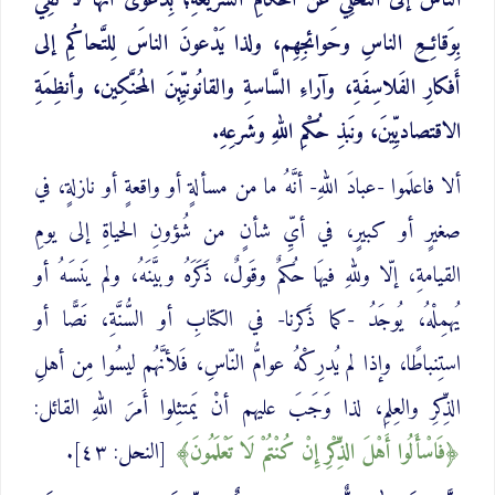
الناسَ إلى التَّخلِّي عن أَحكامِ الشَّريعةِ؛ بِدَعوى أنَّها لا تَفِي
بِوَقائِعِ الناسِ وحَوائجِهِم، ولذا يَدْعونَ الناسَ لِلتَّحاكُمِ إلى
أَفكارِ الفَلاسِفَةِ، وآراءِ السَّاسةِ والقانُونيِّينَ المُحنَّكِين، وأنظِمَةِ
الاقتصاديِّينَ، ونَبذِ حُكْمِ اللهِ وشَرعِهِ.
ألا فاعلَموا -عبادَ اللهِ- أنَّهُ ما من مسألةٍ أو واقعةٍ أو نازلةٍ، في
صغيرٍ أو كبيرٍ، في أيِّ شأنٍ من شُؤونِ الحياةِ إلى يومِ
القيامةِ، إلّا وللهِ فيهَا حُكمٌ وقَولٌ، ذَكَرَهُ وبيَّنَهُ، ولم يَنسَهُ أو
يُهمِلْهُ، يُوجَدُ -كما ذَكرنا- في الكتابِ أو السُّنَّةِ، نَصًّا أو
استِنباطًا، وإذا لم يُدرِكْهُ عوامُّ النّاسِ، فَلأنَّهُم ليسُوا مِن أهلِ
الذِّكرِ والعِلمِ، لذا وَجَبَ عليهم أنْ يَمتثِلوا أَمرَ اللهِ القائل:
فَاسْأَلُوا ‌أَهْلَ ‌الذِّكْرِ إِنْ كُنْتُمْ لَا تَعْلَمُونَ
[النحل: ٤٣].