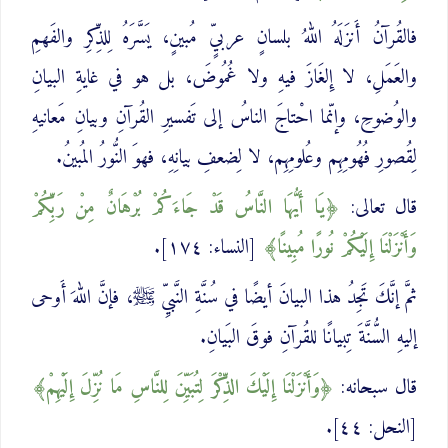
فالقُرآنُ أَنزَلَهُ اللهُ بلسانٍ عربيٍّ مُبينٍ، يَسَّرَهُ لِلذِّكرِ والفَهمِ
والعَمَلِ، لا إِلغَازَ فيهِ ولا غُمُوضَ، بل هو في غايةِ البيانِ
والوُضوحِ، وإنّما احْتاجَ الناسُ إلى تَفسيرِ القُرآنِ وبيانِ مَعانيهِ
لِقُصورِ فُهُومِهِم وعُلومِهِم، لا لِضعفِ بيانِهِ، فهوَ النُّورُ المُبينُ.
قال تعالى:
يَا أَيُّهَا النَّاسُ قَدْ جَاءَكُمْ بُرْهَانٌ مِنْ رَبِّكُمْ
وَأَنْزَلْنَا إِلَيْكُمْ نُورًا ‌مُبِينًا
[النساء: ١٧٤].
ثمَّ إنَّكَ تَجِدُ هذا البيانَ أيضًا في سُنَّةِ النَّبيِّ ﷺ، فإنَّ اللهَ أَوحى
إليهِ السُّنَّةَ تِبيانًا للقُرآنِ فوقَ البَيانِ.
قال سبحانه:
وَأَنْزَلْنَا إِلَيْكَ الذِّكْرَ ‌لِتُبَيِّنَ لِلنَّاسِ مَا نُزِّلَ إِلَيْهِمْ
[النحل: ٤٤].