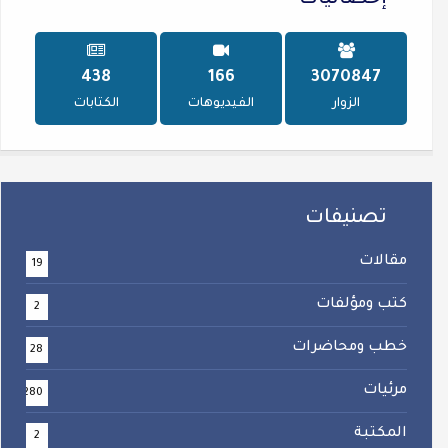
إحصائيات
602
229
4228965
الزوار
الفيديوهات
الكتابات
تصنيفات
مقالات
19
كتب ومؤلفات
2
خطب ومحاضرات
28
مرئيات
280
المكتبة
2