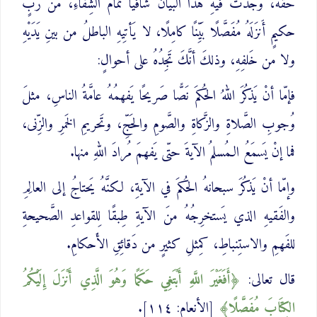
حَقَّهُ، وَجَدتَ فيهِ هذا البيانَ شافيًا تمامَ الشِّفاءِ، من ربٍّ
حكيمٍ أَنزَلَهُ مُفَصَّلًا بَيِّنًا كامِلًا، لا يَأتِيهِ الباطلُ من بينِ يَدَيْهِ
ولا من خَلفِهِ، وذلكَ أنَّكَ تَجِدُهُ على أحوالٍ:
فإمّا أنْ يَذكُرَ اللهُ الحُكمَ نَصًّا صَريحًا يَفهمُهُ عامَّةُ الناسِ، مثلَ
وُجوبِ الصَّلاةِ والزَّكاةِ والصَّومِ والحَجِّ، وتَحريمِ الخَمرِ والزِّنى،
فما إنْ يَسمَعُ الـمُسلمُ الآيةَ حتّى يَفهمَ مُرادَ اللهِ منها.
وإمّا أنْ يَذكُرَ سبحانهُ الحُكمَ في الآيةِ، لكنَّهُ يَحتاجُ إلى العالِمِ
والفَقيهِ الذي يَستخرِجُهُ منَ الآيةِ طِبقًا لِلقواعدِ الصَّحيحةِ
للفَهمِ والاستِنباطِ، كمِثلِ كثيرٍ من دَقائِقِ الأَحكامِ.
قال تعالى:
أَفَغَيْرَ اللَّهِ أَبْتَغِي حَكَمًا وَهُوَ الَّذِي أَنْزَلَ إِلَيْكُمُ
الكِتَابَ ‌مُفَصَّلًا
[الأنعام: ١١٤].