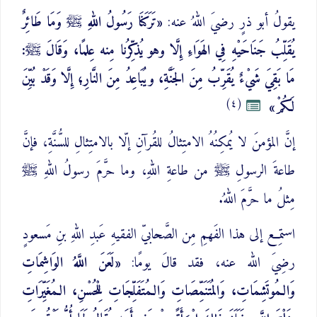
يقولُ أبو ذرٍ رضيَ اللهُ عنه:
«تَرَكَنَا رَسُولُ اللهِ ﷺ وَمَا طَائِرٌ
يُقَلِّبُ جَنَاحَيْهِ فِي الهَوَاءِ إِلَّا وهو يُذكِّرُنا مِنه عِلمًا، وَقَالَ ﷺ:
مَا بَقِيَ شَيْءٌ يُقَرِّبُ مِنَ الجَنَّةِ، ويُبَاعِدُ مِنَ النَّارِ؛ إِلَّا وَقَدْ بُيِّنَ
(٤)
لَكُمْ»
إنَّ المؤمنَ لا يُمكِنُهُ الامتِثالُ للقُرآنِ إلّا بالامتِثالِ للسُّنَّةِ، فإنَّ
طاعةَ الرسولِ ﷺ من طاعةِ اللهِ، وما حرَّمَ رسولُ اللهِ ﷺ
مِثلُ ما حرَّمَ اللهُ.
استمِع إلى هذا الفَهمِ مِن الصَّحابيّ الفقيهِ عَبدِ اللهِ بنِ مَسعودٍ
رضِيَ الله عنه، فقد قالَ يومًا:
«لَعَنَ اللَّهُ الوَاشِمَاتِ
وَالـمُوتَشِمَاتِ، وَالمُتَنَمِّصَاتِ وَالـمُتَفَلِّجَاتِ لِلْحُسْنِ، الـمُغَيِّرَاتِ