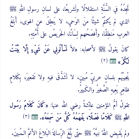
تَجِدُهُ في السُّنَّةِ استقلالًا وتَشريعًا، على لسانِ رسولِ اللهِ ﷺ
الذي لم يَكتُمْ شيئًا منَ الوَحيِ، لا يَنطِقُ عنِ الهوى، أَبلَغُ
العربِ مَنطِقًا، وأَفصَحُهم لِسَانًا، الحَريصُ على أُمَّتِهِ.
كانَ يقولُ ﷺ لأصحابه:
«لاَ تَسْأَلُونِي عَنْ شَيْءٍ إِلَّا بَيَّنْتُ
(٢)
لَكُمْ»
يُجيبُهُم بلسانٍ عربيٍّ مُبينٍ، لا تَشَدُّقَ فيهِ ولا تَقعيرَ، بِكَلامٍ
ظاهِرٍ يَعِيهِ الصَّغيرُ والكَبيرُ.
تقولُ أمُّ المؤمنين عائِشةُ رضي الله عنها:
«كَانَ كَلَامُ رَسُول
(٣)
اللَّهِ ﷺ كَلَامًا فَصْلًا، يَفْهَمُهُ كُلُّ مَنْ سَمِعَهُ»
.
ولم يَقبِضِ اللهُ نبيَّهُ ﷺ حتّى بَلَّغَ الرِّسالةَ البَلاغَ الأتمَّ الـمُبينَ.