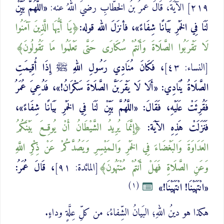
٢١٩] الآيَةَ، قَالَ عمرُ بنُ الخطّابِ رضيَ اللهُ عنه:
«اللَّهُمَّ بَيِّنْ
لَنَا فِي الخَمْرِ بَيَانًا شِفَاءً»، فأنزَلَ الله قوله:
يَا أَيُّهَا الَّذِينَ آمَنُوا
لَا تَقْرَبُوا الصَّلَاةَ وَأَنْتُمْ ‌سُكَارَى حَتَّى تَعْلَمُوا مَا تَقُولُونَ
[النساء: ٤٣]
، فَكَانَ مُنَادِي رَسُولِ اللهِ ﷺ إِذَا أُقِيمَتِ
الصَّلَاةُ يُنَادِي: «أَلَا لَا يَقْرَبَنَّ الصَّلَاةَ سَكْرَانُ!»، فَدُعِيَ عُمَرُ
فَقُرِئَتْ عَلَيْهِ، فَقَالَ: «اللَّهُمَّ بَيِّنْ لَنَا فِي الخَمْرِ بَيَانًا شِفَاءً»،
فَنَزَلَتْ هَذِهِ الآيَة:
إِنَّمَا يُرِيدُ الشَّيْطَانُ أَنْ يُوقِعَ بَيْنَكُمُ
العَدَاوَةَ وَالبَغْضَاءَ فِي الخَمْرِ وَالـمَيْسِرِ وَيَصُدَّكُمْ عَنْ ذِكْرِ اللَّهِ
وَعَنِ الصَّلَاةِ فَهَلْ أَنْتُمْ ‌مُنْتَهُونَ
[المائدة: ٩١]
، قَالَ عُمَرُ:
(١)
«انْتَهَيْنَا! انْتَهَيْنَا!»
هكذا هو دينُ اللهِ؛ البَيانُ الشِّفاءُ، من كلِّ عِلَّةٍ وداءٍ.