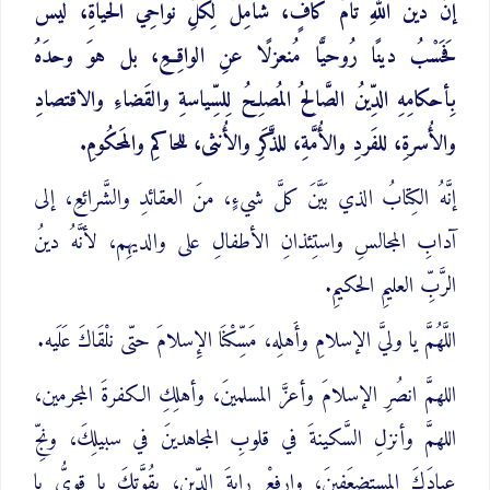
إنَّ دينَ اللهِ تامٌّ كافٍ، شامِلٌ لِكلِّ نَواحِي الحياةِ، ليسَ
فَحَسْبُ دينًا رُوحيًّا مُنعزلًا عنِ الواقِعِ، بل هوَ وحدَهُ
بِأحكامِهِ الدِّينُ الصَّالِحُ المُصلِحُ لِلسِّياسةِ والقَضاءِ والاقتصادِ
والأُسرةِ، للفَردِ والأُمَّةِ، للذَّكَرِ والأُنثى، للحاكمِ والمَحكُومِ.
إنَّهُ الكِتابُ الذي بَيَّنَ كلَّ شيءٍ، منَ العقائدِ والشَّرائعِ، إلى
آدابِ المجالسِ واستِئذانِ الأطفالِ على والديهِم، لأنَّهُ دينُ
الرَّبِّ العليمِ الحكيمِ.
اللَّهُمَّ يا وليَّ الإسلامِ وأَهلِه، مَسِّكْنَا الإِسلامَ حتّى نلْقَاكَ عَلَيه.
اللهمَّ انصُرِ الإسلامَ وأعزَّ المسلمينَ، وأهلِكِ الكفرةَ المجرمين،
اللهمَّ وأنزلِ السَّكينةَ في قلوبِ المجاهدينَ في سبيلِكَ، ونجِّ
عبادَكَ المستضعَفينَ، وارفعْ رايةَ الدِّينِ، بقُوَّتِكَ يا قويُّ يا