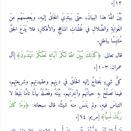
١٢].
بَيَّنَ اللهُ هذا البيانَ؛ حتّى يَهتَدِيَ الخَلقُ إليهِ، ويَعصِمَهُم منَ
الغَوايَةِ والضَّلالِ في ظُلُماتِ المناهِجِ والأفكارِ، فلا يَدَعَ الحقَّ
مُلتَبِسًا بباطلٍ.
قال تعالى:
كَذَلِكَ ‌يُبَيِّنُ ‌اللَّهُ لَكُمْ آيَاتِهِ لَعَلَّكُمْ تَهْتَدُونَ
[آل
عمران: ١٠٣].
كلُّ شيءٍ يَحتاجُ إليه الخَلقُ في دينِهِم وعقيدتِهِم وشريعتِهِم،
فيما تَصلُحُ بهِ حياتُهُم وآخِرَتُهُم، بَيَّنَهُ وفَصَّلَهُ بيانًا تامًّا بَليغًا لا
التباسَ فيهِ، ولم يَنسَ منهُ شيئًا، قال سبحانه:
‌وَمَا ‌كَانَ
‌رَبُّكَ نَسِيًّا
[مريم: ٦٤].