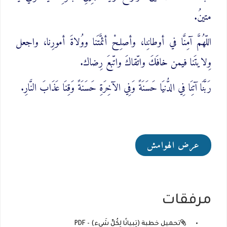
متينُ.
اللّهُمَّ آمِنَّا في أوطانِنا، وأصلِحْ أئمَّتَنا ووُلاةَ أمورِنا، واجعل
وِلايتَنا فيمن خافَكَ واتّقاكَ واتّبعَ رِضاك.
رَبَّنَا آتِنَا فِي الدُّنيَا حَسَنَةً وَفِي الآخِرَةِ حَسَنَةً وَقِنَا عَذَابَ النَّارِ.
عرض الهوامش
مرفقات
تحميل خطبة (تِبيانًا لِكُلِّ شَيء) - PDF