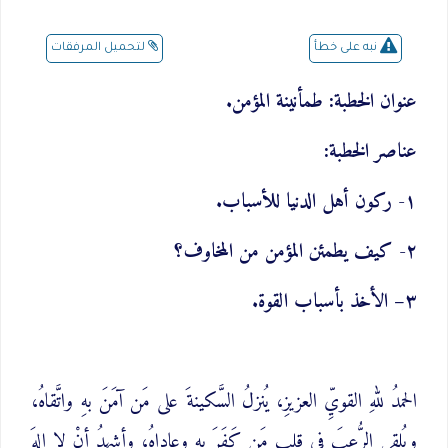
لتحميل المرفقات
نبه على خطأ
عنوان الخطبة: طمأنينة المؤمن.
عناصر الخطبة:
١- ركون أهل الدنيا للأسباب.
٢- كيف يطمئن المؤمن من المخاوف؟
٣– الأخذ بأسباب القوة.
الحمدُ للهِ القويِّ العزيزِ، يُنزلُ السَّكينةَ على مَن آمَنَ بهِ واتَّقاهُ،
ويُلقي الرُّعبَ في قلبِ مَن كَفَرَ بهِ وعاداهُ، وأشهدُ أنْ لا إلهَ