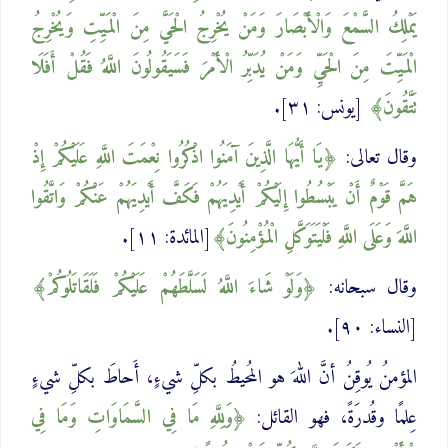
يَمْلِكُ السَّمْعَ وَالْأَبْصَارَ وَمَنْ يُخْرِجُ الْحَيَّ مِنَ الْمَيِّتِ وَيُخْرِجُ
الْمَيِّتَ مِنَ الْحَيِّ ‌وَمَنْ ‌يُدَبِّرُ الْأَمْرَ فَسَيَقُولُونَ اللَّهُ فَقُلْ أَفَلَا
تَتَّقُونَ
[يونس: ٣١].
وقال تعالى:
يَا أَيُّهَا الَّذِينَ آمَنُوا اذْكُرُوا نِعْمَتَ اللَّهِ عَلَيْكُمْ إِذْ
هَمَّ قَوْمٌ أَنْ يَبْسُطُوا إِلَيْكُمْ أَيْدِيَهُمْ ‌فَكَفَّ ‌أَيْدِيَهُمْ عَنْكُمْ وَاتَّقُوا
اللَّهَ وَعَلَى اللَّهِ فَلْيَتَوَكَّلِ الْمُؤْمِنُونَ
[المائدة: ١١].
وقال سبحانه:
وَلَوْ شَاءَ اللَّهُ ‌لَسَلَّطَهُمْ عَلَيْكُمْ فَلَقَاتَلُوكُمْ
[النساء: ٩٠].
المؤمنُ يُوقِنُ أنَّ اللهَ هو المُحيطُ بكلِّ شيءٍ، أَحاطَ بكلِّ شيءٍ
عِلمًا وقُدرَةً، فهو القائل:
وَلِلَّهِ مَا فِي السَّمَاوَاتِ وَمَا فِي