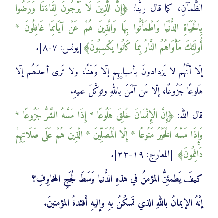
الظَّمآنِ، كما قال ربُّنا:
إِنَّ الَّذِينَ ‌لَا ‌يَرْجُونَ لِقَاءَنَا وَرَضُوا
بِالْحَيَاةِ الدُّنْيَا وَاطْمَأَنُّوا بِهَا وَالَّذِينَ هُمْ عَنْ آيَاتِنَا غَافِلُونَ *
أُولَئِكَ مَأْوَاهُمُ النَّارُ بِمَا كَانُوا يَكْسِبُونَ
[يونس: ٧-٨].
إلّا أنَّهُم لا يَزدادونَ بأسبابِهِم إلّا وَهْنًا، ولا تَرى أحدَهُم إلّا
هَلوعًا جَزُوعًا، إلّا مَن آمَنَ باللهِ وتوكَّلَ عليهِ.
قال الله:
إِنَّ الْإِنْسَانَ خُلِقَ ‌هَلُوعًا * إِذَا مَسَّهُ الشَّرُّ جَزُوعًا *
وَإِذَا مَسَّهُ الْخَيْرُ مَنُوعًا * إِلَّا الْمُصَلِّينَ * الَّذِينَ هُمْ عَلَى صَلَاتِهِمْ
دَائِمُونَ
[المعارج: ١٩-٢٣].
كيفَ يَطمئِنُّ المؤمنُ في هذهِ الدُّنيا وَسَطَ لُجَجِ المخاوِفِ؟
إنَّهُ الإيمانُ باللهِ الذي تَسكُنُ بهِ وإليهِ أَفئدةُ المؤمنينَ.