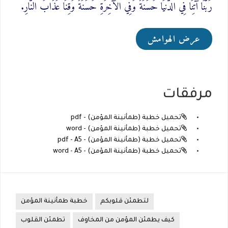
رَبَّنَا آتِنَا فِي الدُّنيَا حَسَنَةً وَفِي الآخِرَةِ حَسَنَةً وَقِنَا عَذَابَ النَّارِ.
عرض الهوامش
مرفقات
تحميل خطبة (طمأنينة المؤمن) - pdf
تحميل خطبة (طمأنينة المؤمن) - word
تحميل خطبة (طمأنينة المؤمن) - pdf - A5
تحميل خطبة (طمأنينة المؤمن) - word - A5
لتطمئن قلوبكم
خطبة طمأنينة المؤمن
كيف يطمئن المؤمن من المخاوف
تطمئن القلوب