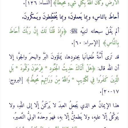
الْأَرْضِ وَكَانَ اللَّهُ بِكُلِّ شَيْءٍ ‌مُحِيطًا
[النساء: ١٢٦].
أَحاطَ بالناسِ، وبِما يَعملونَ، وبِما يُخَطِّطونَ ويَـمكُرونَ.
ألم يَقُلْ سبحانه لنبيِّه ﷺ:
وَإِذْ قُلْنَا لَكَ إِنَّ رَبَّكَ ‌أَحَاطَ
بِالنَّاسِ
[الإسراء: ٦٠].
قد تَرى أُمَّةٌ طُغيانَها بجنودِها، يَملَؤونَ البَرَّ والبحرَ والجوَّ، إلا
أن الله قال:
هَلْ أَتَاكَ حَدِيثُ الْجُنُودِ * فِرْعَوْنَ وَثَمُودَ * بَلِ
الَّذِينَ كَفَرُوا فِي تَكْذِيبٍ * وَاللَّهُ مِنْ وَرَائِهِمْ ‌مُحِيطٌ
[البروج:
١٧-٢٠].
هذا الإيمانُ هو الذي يَجعلُ العبدَ لا يَركَنُ إلّا إلى اللهِ، ولا
يَتوكَّلُ إلّا عليهِ، ولا يَطمئِنُّ إلّا بهِ، فهوَ وحدَهُ الوليُّ النَّصيرُ.