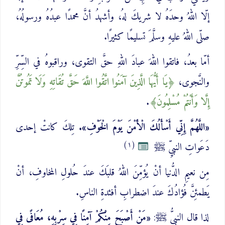
إلّا اللهُ وحدَهُ لا شريكَ لهُ، وأشهدُ أنَّ محمدًا عبدُهُ ورسولُهُ،
صلّى اللهُ عليهِ وسلَّمَ تسليمًا كثيرًا.
أمّا بعدُ، فاتقوا اللهَ عبادَ اللهِ حقَّ التقوى، وراقبوهُ في السِّرِّ
والنَّجوى،
يَا أَيُّهَا الَّذِينَ آمَنُوا اتَّقُوا اللَّهَ حَقَّ تُقَاتِهِ وَلَا تَمُوتُنَّ
إِلَّا وَأَنْتُمْ مُسْلِمُونَ
.
«اللَّهُمَّ إِنِّي أَسْأَلُكَ الْأَمْنَ يَوْمَ الْخَوْفِ».
تِلكَ كانتْ إحدى
(١)
دَعَواتِ النبيِّ ﷺ
مِن نعيمِ الدُّنيا أنْ يُؤمِّنَ اللهُ قلبَكَ عندَ حُلولِ المخاوفِ، أنْ
يَطمئِنَّ فُؤادُكَ عندَ اضطرابِ أفئدةِ الناسِ.
لذا قال النبيُّ ﷺ:
«مَنْ أَصْبَحَ مِنْكُمْ آمِنًا فِي سِرْبِهِ، مُعَافًى فِي