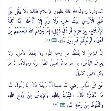
لقد بشَّرنا رسولُ الله ﷺ بظهور الإسلام فقال:
«لَا يَبْقَى عَلَى
ظَهْرِ الْأَرْضِ بَيْتُ مَدَرٍ، وَلَا وَبَرٍ إِلَّا أَدْخَلَهُ اللَّهُ كَلِمَةَ
الْإِسْلَامِ، بِعِزِّ عَزِيزٍ أَوْ ذُلِّ ذَلِيلٍ، إِمَّا يُعِزُّهُمُ اللَّهُ فَيَجْعَلُهُمْ مِنْ
(٤)
أَهْلِهَا، أَوْ يُذِلُّهُمْ فَيَدِينُونَ لَهَا».
إنَّ المؤمنَ لا يَقنَطُ من رحمةِ اللهِ، ولا يَفقِدُ الأملَ، ولا
يَعرِفُ اليَأسَ، بل هو دائمٌ يُحسِنُ الظَّنَّ بربِّهِ ومولاهُ، إذْ هوَ
بكلِّ جميلٍ كفيلٌ.
عَنِ ابْنِ عَبَّاسٍ رضي الله عنهما أَنَّ رَجُلًا قَالَ: يَا رَسُولَ اللَّهِ!
مَا الْكَبَائِرُ؟ قَالَ:
«الشِّرْكُ بِاللَّهِ، وَالإِياسُ مِنْ رُوحِ اللَّهِ،
(٥)
وَالْقُنُوطُ مِنْ رَحْمَةِ اللَّهِ»