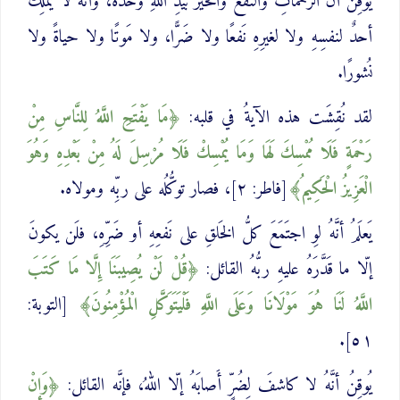
يُوقِنُ أنَّ الرَّحَماتِ والنَّفعَ والخيرَ بيدِ اللهِ وحدَهُ، وأنَّهُ لا يَملِكُ
أحدٌ لنفسِهِ ولا لغيرِهِ نَفعًا ولا ضَرًّا، ولا مَوتًا ولا حياةً ولا
نُشورًا.
لقد نُقِشَت هذه الآيةُ في قلبه:
‌مَا ‌يَفْتَحِ اللَّهُ لِلنَّاسِ مِنْ
رَحْمَةٍ فَلَا مُمْسِكَ لَهَا وَمَا يُمْسِكْ فَلَا مُرْسِلَ لَهُ مِنْ بَعْدِهِ وَهُوَ
الْعَزِيزُ الْحَكِيمُ
[فاطر: ٢]، فصار توكُّلُه على ربِّه ومولاه.
يَعلَمُ أنَّهُ لوِ اجتَمَعَ كلُّ الخَلقِ على نَفعِهِ أو ضَرِّهِ، فلَن يكونَ
إلّا ما قَدَّرَهُ عليهِ ربُّهُ القائل:
قُلْ ‌لَنْ ‌يُصِيبَنَا إِلَّا مَا كَتَبَ
اللَّهُ لَنَا هُوَ مَوْلَانَا وَعَلَى اللَّهِ فَلْيَتَوَكَّلِ الْمُؤْمِنُونَ
[التوبة:
٥١].
يُوقِنُ أنَّهُ لا كاشفَ لِضُرٍّ أَصابَهُ إلّا اللهُ، فإنَّه القائل:
وَإِنْ