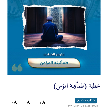
خطبة (طمأنينة المؤمن)
خطب حصين
-
+
6/25/2025 12:54:06 PM