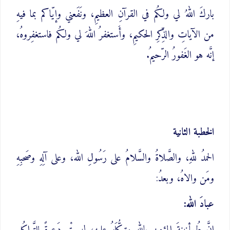
باركَ اللهُ لي ولكُم في القرآنِ العظيمِ، ونَفَعني وإيّاكم بما فيهِ
من الآياتِ والذِّكرِ الحكيمِ، وأَستغفرُ اللهَ لي ولكُم فاستغفِروهُ،
إنَّه هو الغَفورُ الرّحيمُ.
الخطبة الثانية
الحمدُ للهِ، والصَّلاةُ والسَّلامُ على رَسُولِ الله، وعلى آلِهِ وصَحبِهِ
ومَن والاهُ، وبعدُ:
عبادَ الله: