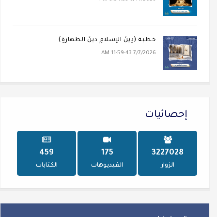
خطبة (دِينُ الإسلامِ دينُ الطهارةِ)
7/7/2026 11:59:43 AM
إحصائيات
618
235
4335828
الزوار
الفيديوهات
الكتابات