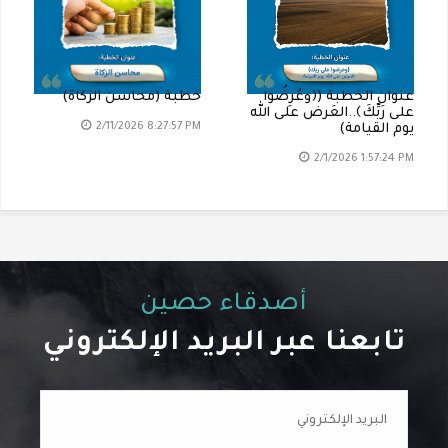
عنوان الخطبة (﴿وعُرِضُوا
خطبة (محاسن الزكاة)
على رَبِّكَ﴾..العَرض على الله
2/11/2026 8:27:57 PM
يوم القيامة)
2/1/2026 1:57:24 PM
أصدقاء حصين
تابعنا عبر البريد الإلكتروني