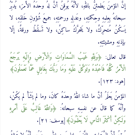
إنَّ المؤمنَ يَطمئِنُّ باللهِ، لأنَّهُ يُوقِنُ أنَّ لهُ وحدَهُ الأَمرَ، يُدبِّرُ
سبحانهُ بِعِلمِهِ وحِكمتِهِ، وعَدلِهِ ورحمتِهِ، جميعَ شُؤونِ خَلقِهِ، لا
يَسكُنُ مُتحرِّكٌ، ولا يَتحرَّكُ ساكِنٌ، ولا تَسقُطُ ورقةٌ، إلّا
بإذنِهِ ومشيئتِهِ.
قال تعالى:
وَلِلَّهِ غَيْبُ السَّمَاوَاتِ وَالْأَرْضِ وَإِلَيْهِ يُرْجَعُ
‌الْأَمْرُ كُلُّهُ فَاعْبُدْهُ وَتَوَكَّلْ عَلَيْهِ وَمَا رَبُّكَ بِغَافِلٍ عَمَّا تَعْمَلُونَ
[هود: ١٢٣].
المؤمنُ يَعلَمُ أنَّ ما شاءَ اللهُ وحدَهُ كانَ، وما لم يَشَأْ لم يَكُنْ،
وأنَّهُ كما قالَ عن نفسِهِ سبحانهُ:
‌وَاللَّهُ ‌غَالِبٌ عَلَى أَمْرِهِ
وَلَكِنَّ أَكْثَرَ النَّاسِ لَا يَعْلَمُونَ
[يوسف: ٢١].