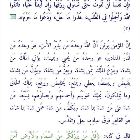
فَإِنَّ نَفْسًا لَنْ تَمُوتَ حَتَّى تَسْتَوْفِيَ رِزْقَهَا وَإِنْ أَبْطَأَ عَنْهَا، فَاتَّقُوا
اللَّهَ وَأَجْمِلُوا فِي الطَّلَبِ، خُذُوا مَا حَلَّ، وَدَعُوا مَا حَرُمَ»
.
(٣)
إنَّ المؤمنَ يُوقِنُ أنَّ اللهَ وحدَهُ مَن يُدبِّرُ الأَمرَ، هوَ وحدَهُ مَن
قَدَّرَ المقاديرَ، هوَ وحدَهُ مَن يُحيي ويُميتُ، يُؤتي المُلْكَ مَن
يشاءُ، ويَنزِعُ المُلْكَ مِمَّن يشاءُ، ويُعِزُّ مَن يشاءُ، ويُذِلُّ مَن يشاءُ،
يَقبِضُ ويَبسُطُ، يُعطي ويَمنَعُ، يَخفِضُ ويَرفَعُ، يَملِكُ الخَلقَ
وما يَملِكونَ، يَملِكُ قلوبَهُم وأسماعَهُم وأبصارَهُم، يُسَلِّطُ مَن
شاءَ على مَن شاءَ بما شاءَ، ويَكُفُّ مَن شاءَ عمَّن شاءَ بما شاءَ،
هوَ القاهِرُ فوقَ عبادِهِ، جلَّ وتقدَّس.
قال في كتابه:
قُلْ مَنْ يَرْزُقُكُمْ مِنَ السَّمَاءِ وَالْأَرْضِ أَمَّنْ