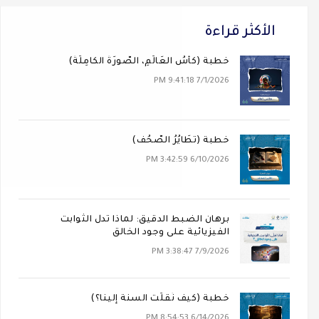
الأكثر قراءة
خطبة (كَأسُ العَالَمِ، الصُّورَةُ الكَامِلَةُ)
7/1/2026 9:41:18 PM
خطبة (تَطَايُرُ الصُّحُف)
6/10/2026 3:42:59 PM
برهان الضبط الدقيق: لماذا تدل الثوابت
الفيزيائية على وجود الخالق
7/9/2026 3:38:47 PM
خطبة (كيف نُقلَت السنة إلينا؟)
6/14/2026 8:54:53 PM