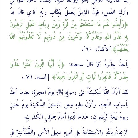
إنَّ طُمأنينةَ المؤمنِ باللهِ وتوكُّلَهُ عليهِ، ليستْ دَعوةً للتَّواكُلِ
وتَركِ العَملِ، فإنَّ المؤمنَ يَعملُ بكِتابِ ربِّهِ الذي قالَ لهُ:
وَأَعِدُّوا لَهُمْ مَا اسْتَطَعْتُمْ ‌مِنْ ‌قُوَّةٍ وَمِنْ رِبَاطِ الْخَيْلِ تُرْهِبُونَ
بِهِ عَدُوَّ اللَّهِ وَعَدُوَّكُمْ وَآخَرِينَ مِنْ دُونِهِمْ لَا تَعْلَمُونَهُمُ اللَّهُ
يَعْلَمُهُمْ
[الأنفال: ٦٠].
يأخذُ حِذْرهُ كما قالَ سبحانه:
يَا أَيُّهَا الَّذِينَ آمَنُوا ‌خُذُوا
‌حِذْرَكُمْ فَانْفِرُوا ثُبَاتٍ أَوِ انْفِرُوا جَمِيعًا
[النساء: ٧١].
لقد أنزَلَ اللهُ سَكينتَهُ على رسولِهِ ﷺ يومَ الهجرةِ، بعدما أَخَذَ
بأسبابِ النَّجاةِ، وأنزَلَ عليهِ وعلى المؤمنينَ السَّكينةَ يومَ حُنينٍ
ويومَ بَيعَةِ الرِّضوانِ، عندما ثَبَتوا أمامَ جَحافِلِ الكُفرانِ.
الإيمانُ باللهِ والاستقامةُ على أمرِهِ سبيلُ الأمنِ والطُّمَأنينةِ في