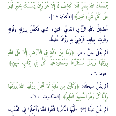
‌يَمْسَسْكَ اللَّهُ بِضُرٍّ فَلَا كَاشِفَ لَهُ إِلَّا هُوَ وَإِنْ ‌يَمْسَسْكَ بِخَيْرٍ فَهُوَ
عَلَى كُلِّ شَيْءٍ قَدِيرٌ
[الأنعام: ١٧].
مُطمئِنٌّ باللهِ الرَّزَّاقِ القويِّ المتينِ، الذي تَكفَّلَ بِرِزقِهِ وقُوتِهِ
وقُوتِ عِيالِهِ، فَرَضِيَ بهِ رَزَّاقًا مُقيتًا.
ألم يَقُلْ جلَّ وعزَّ:
وَمَا مِنْ دَابَّةٍ فِي الْأَرْضِ إِلَّا عَلَى اللَّهِ
‌رِزْقُهَا وَيَعْلَمُ مُسْتَقَرَّهَا وَمُسْتَوْدَعَهَا كُلٌّ فِي كِتَابٍ مُبِينٍ
[هود: ٦].
ألم يقُلْ سبحانَه:
وَكَأَيِّنْ مِنْ دَابَّةٍ لَا تَحْمِلُ ‌رِزْقَهَا اللَّهُ ‌يَرْزُقُهَا
وَإِيَّاكُمْ وَهُوَ السَّمِيعُ الْعَلِيمُ
[العنكبوت: ٦٠].
ألم يقُلْ نبيُّنا ﷺ:
«أَيُّهَا النَّاسُ! اتَّقُوا اللَّهَ وَأَجْمِلُوا فِي الطَّلَبِ،