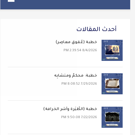
أحدث المقالات
خطبة (عُقوقٌ معاصِر)
8/4/2026 2:39:54 PM
خطبة: محكَمٌ ومتشابِه
7/29/2026 8:08:52 PM
خطبة (الطِّيَرة وأَسْر الخُرافة)
7/22/2026 9:50:08 PM