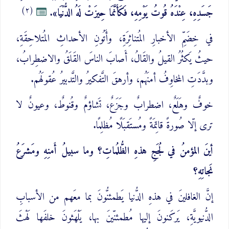
(٢)
جَسَدِهِ، عِنْدَهُ قُوتُ يَوْمِهِ، فَكَأَنَّمَا حِيزَتْ لَهُ الدُّنْيَا»
.
في خِضَمِّ الأخبارِ المُتناثِرَةِ، وأَتُونِ الأحداثِ المُتلاحِقَةِ،
حيثُ يَكثُرُ القيلُ والقَالُ، أَصابَ الناسَ القَلَقُ والاضطِرابُ،
وبدَّدَتِ المخاوِفُ أمنَهُم، وأرهقَ التَّفكيرُ والتَّدبيرُ عُقولَهُم.
خوفٌ وهَلَعٌ، اضطرابٌ وجَزَعٌ، تَشاؤمٌ وقُنوطٌ، وعيونٌ لا
ترى إلّا صُورةً قاتِمَةً ومُستَقبَلًا مُظلِمًا.
أينَ المؤمنُ في لُجَجِ هذهِ الظُّلُماتِ؟ وما سبيلُ أَمنِهِ ومَشرَعُ
نَجاتِهِ؟
إنَّ الغافلينَ في هذهِ الدُّنيا يَطمئنُّونَ بما معَهم من الأسبابِ
الدُّنيويَّةِ، يَركَنونَ إليها مُطمئنّينَ بها، يَلْهَثونَ خلفَها لَهْثَ