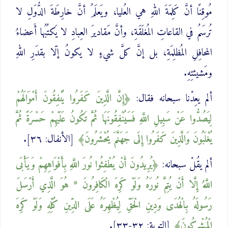
مُوقِنًا أنَّ كَلِمَةَ اللهِ هي العُليا، ويَعلَمُ أنَّ خارِطَةَ الدُّوَلِ لا
تُرسَمُ في القاعاتِ المُغلَقَةِ، وأنَّ مَقاديرَ العِبادِ لا يَكتُبُها أَعضاءُ
المحافِلِ المُظلِمَةِ، بل إنَّ كلَّ شيءٍ لا يكونُ إلّا بقدَرِ اللهِ
ومَشيئتِهِ.
ألم يعِدْنا سبحانه فقال:
إِنَّ الَّذِينَ كَفَرُوا ‌يُنْفِقُونَ أَمْوَالَهُمْ
لِيَصُدُّوا عَنْ سَبِيلِ اللَّهِ ‌فَسَيُنْفِقُونَهَا ثُمَّ تَكُونُ عَلَيْهِمْ حَسْرَةً ثُمَّ
يُغْلَبُونَ وَالَّذِينَ كَفَرُوا إِلَى جَهَنَّمَ يُحْشَرُونَ
[الأنفال: ٣٦].
ألم يقُلْ سبحانه:
‌يُرِيدُونَ أَنْ يُطْفِئُوا نُورَ اللَّهِ بِأَفْوَاهِهِمْ وَيَأْبَى
اللَّهُ إِلَّا أَنْ يُتِمَّ نُورَهُ وَلَوْ كَرِهَ الْكَافِرُونَ * هُوَ الَّذِي أَرْسَلَ
رَسُولَهُ بِالْهُدَى وَدِينِ الْحَقِّ لِيُظْهِرَهُ عَلَى الدِّينِ كُلِّهِ وَلَوْ كَرِهَ
الْمُشْرِكُونَ
[التوبة: ٣٢-٣٣].