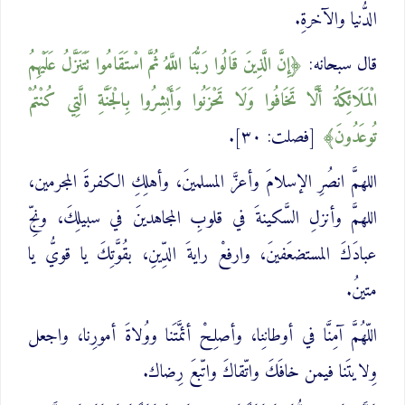
الدُّنيا والآخرةِ.
قال سبحانه:
إِنَّ الَّذِينَ قَالُوا رَبُّنَا اللَّهُ ثُمَّ اسْتَقَامُوا تَتَنَزَّلُ عَلَيْهِمُ
الْمَلَائِكَةُ ‌أَلَّا ‌تَخَافُوا وَلَا تَحْزَنُوا وَأَبْشِرُوا بِالْجَنَّةِ الَّتِي كُنْتُمْ
تُوعَدُونَ
[فصلت: ٣٠].
اللهمَّ انصُرِ الإسلامَ وأعزَّ المسلمينَ، وأهلِكِ الكفرةَ المجرمين،
اللهمَّ وأنزلِ السَّكينةَ في قلوبِ المجاهدينَ في سبيلِكَ، ونجِّ
عبادَكَ المستضعَفينَ، وارفعْ رايةَ الدِّينِ، بقُوَّتِكَ يا قويُّ يا
متينُ.
اللّهُمَّ آمِنَّا في أوطانِنا، وأصلِحْ أئمَّتَنا ووُلاةَ أمورِنا، واجعل
وِلايتَنا فيمن خافَكَ واتّقاكَ واتّبعَ رِضاك.