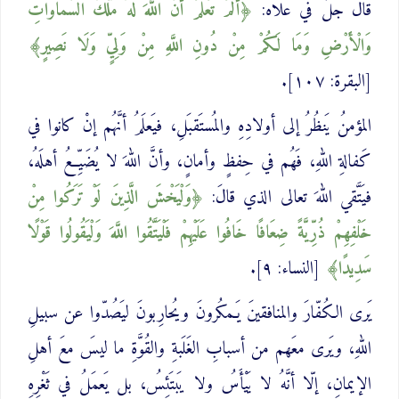
قال جلّ في علاه:
أَلَمْ تَعْلَمْ أَنَّ اللَّهَ لَهُ مُلْكُ السَّمَاوَاتِ
وَالْأَرْضِ وَمَا لَكُمْ مِنْ دُونِ اللَّهِ ‌مِنْ ‌وَلِيٍّ وَلَا نَصِيرٍ
[البقرة: ١٠٧].
المؤمنُ يَنظُرُ إلى أولادِهِ والمُستَقبَلِ، فيَعلَمُ أنَّهُم إنْ كانوا في
كَفالةِ اللهِ، فَهُم في حِفظٍ وأمانٍ، وأنَّ اللهَ لا يُضَيِّعُ أهلَهُ،
فيَتَّقي اللهَ تعالى الذي قالَ:
وَلْيَخْشَ الَّذِينَ لَوْ تَرَكُوا مِنْ
خَلْفِهِمْ ذُرِّيَّةً ضِعَافًا ‌خَافُوا عَلَيْهِمْ فَلْيَتَّقُوا اللَّهَ وَلْيَقُولُوا قَوْلًا
سَدِيدًا
[النساء: ٩].
يَرى الكُفّارَ والمنافقينَ يَـمكُرونَ ويُحارِبونَ ليَصُدّوا عن سبيلِ
اللهِ، ويَرى معَهم من أسبابِ الغَلَبةِ والقُوَّةِ ما ليسَ معَ أهلِ
الإيمانِ، إلّا أنَّهُ لا يَيْأَسُ ولا يَبتَئِسُ، بل يَعمَلُ في ثَغْرِهِ