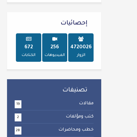
إحصائيات
747
284
5221268
الزوار
الفيديوهات
الكتابات
تصنيفات
مقالات
19
كتب ومؤلفات
2
خطب ومحاضرات
28