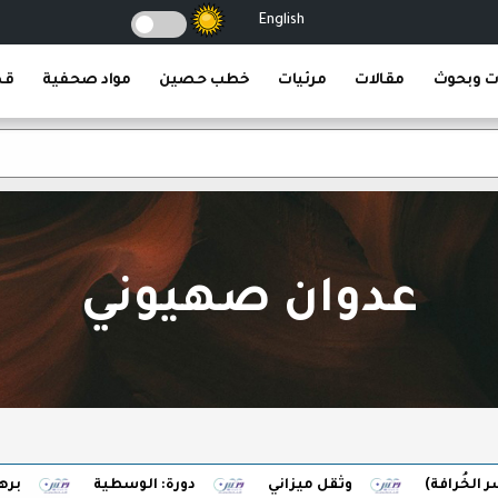
English
ت وبحوث
مقالات
مرئيات
خطب حصين
مواد صحفية
قص
عدوان صهيوني
افة)
وثقل ميزاني
دورة: الوسطية
برهان الضب