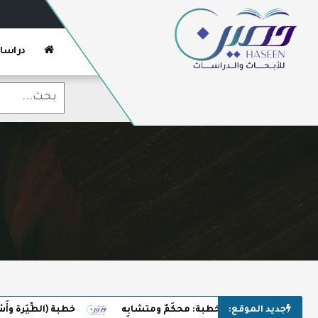
دراسا
جديد الموقع:
خطبة: محكَمٌ ومتشابِه
خطبة (الطِّيَرة وأَسْر الخُر