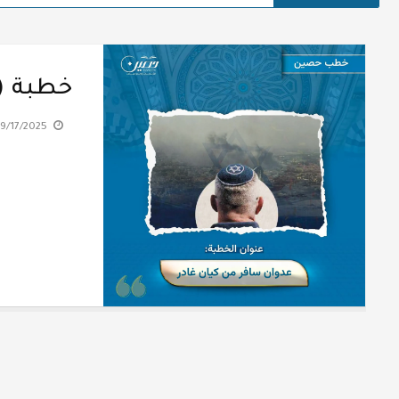
خطبة (ع
9/17/2025 9:56:40 AM