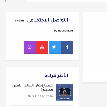
التواصل الاجتمــاعي
Tweets
by HaseenKwt
الأكثر قراءة
خطبة (كَأسُ العَالَمِ، الصُّورَةُ
الكَامِلَةُ)
7/1/2026 9:41:18 PM