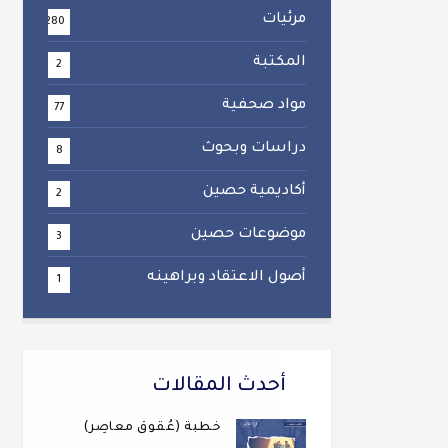
مرئيات
280
المكتبة
2
مواد صحفية
77
دراسات وبحوث
8
أكاديمية حصين
2
موضوعات حصين
3
أصول الاعتقاد وبراهينه
1
أحدث المقالات
خطبة (عُقوقٌ معاصِر)