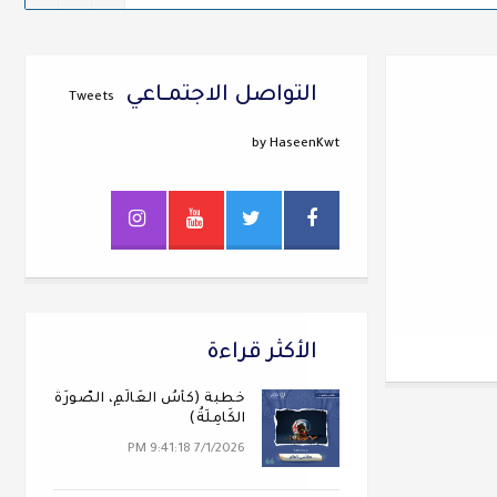
التواصل الاجتمــاعي
Tweets
by HaseenKwt
الأكثر قراءة
خطبة (كَأسُ العَالَمِ، الصُّورَةُ
الكَامِلَةُ)
7/1/2026 9:41:18 PM