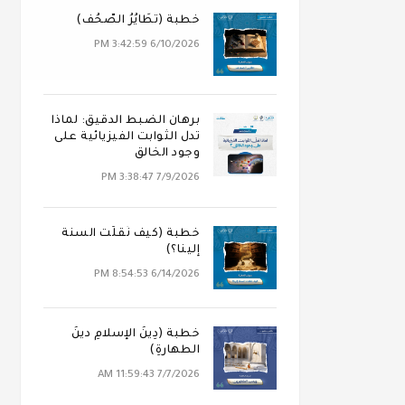
خطبة (تَطَايُرُ الصُّحُف)
6/10/2026 3:42:59 PM
برهان الضبط الدقيق: لماذا
تدل الثوابت الفيزيائية على
وجود الخالق
7/9/2026 3:38:47 PM
خطبة (كيف نُقلَت السنة
إلينا؟)
6/14/2026 8:54:53 PM
خطبة (دِينُ الإسلامِ دينُ
الطهارةِ)
7/7/2026 11:59:43 AM