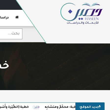
دراسا
خط
جديد الموقع:
خطبة: محكَمٌ ومتشابِه
خطبة (الطِّيَرة وأَسْر الخُراف