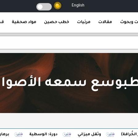
English
ت وبحوث
مقالات
مرئيات
خطب حصين
مواد صحفية
قص
بوسع سمعه الأصوا
ة)
وثقل ميزاني
دورة: الوسطية
برهان الضبط 