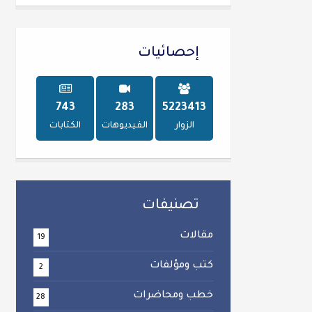
إحصائيات
747
284
5228642
الزوار
الفيديوهات
الكتابات
تصنيفات
مقالات
19
كتب ومؤلفات
2
خطب ومحاضرات
28