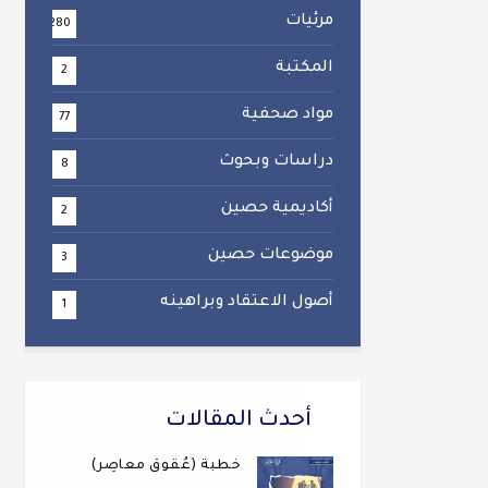
مرئيات
280
المكتبة
2
مواد صحفية
77
دراسات وبحوث
8
أكاديمية حصين
2
موضوعات حصين
3
أصول الاعتقاد وبراهينه
1
أحدث المقالات
خطبة (عُقوقٌ معاصِر)