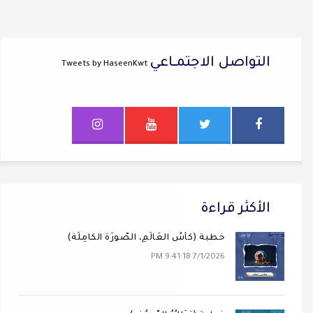
التواصل الاجتمــاعي
Tweets by HaseenKwt
الأكثر قراءة
خطبة (كَأسُ العَالَمِ، الصُّورَةُ الكَامِلَةُ)
7/1/2026 9:41:18 PM