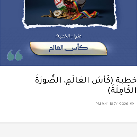
خطبة (كَأسُ العَالَمِ، الصُّورَةُ
الكَامِلَةُ)
7/1/2026 9:41:18 PM