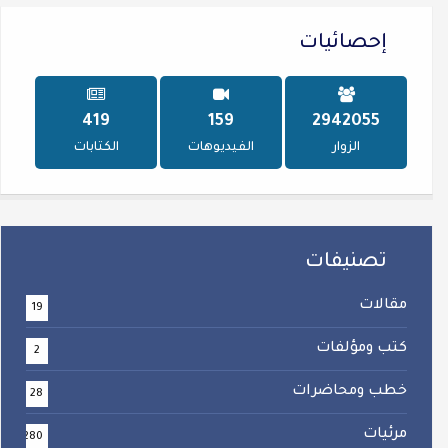
إحصائيات
498
189
3492706
الزوار
الفيديوهات
الكتابات
تصنيفات
مقالات
19
كتب ومؤلفات
2
خطب ومحاضرات
28
مرئيات
280