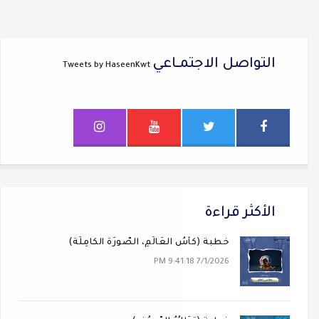
التواصل الاجتمــاعي
Tweets by HaseenKwt
الأكثر قراءة
خطبة (كَأسُ العَالَمِ، الصُّورَةُ الكَامِلَةُ)
7/1/2026 9:41:18 PM