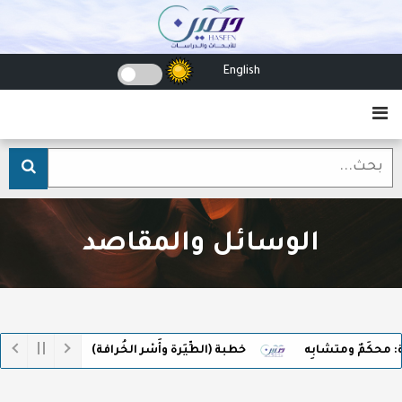
English
الوسائل والمقاصد
َمٌ ومتشابِه
خطبة (الطِّيَرة وأَسْر الخُرافة)
وثقل ميزان
وقٌ معاصِر)