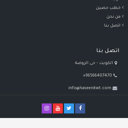
خطب حصين
من نحن
اتصل بنا
اتصل بنا
الكويت - حى الروضة
+96566407470
info@haseenkwt.com
جميع الحقوق محفوظة © 2021, مركز حصين للأبحاث والدراسات