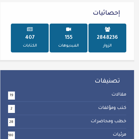
إحصائيات
484
184
3395973
الزوار
الفيديوهات
الكتابات
تصنيفات
مقالات
19
كتب ومؤلفات
2
خطب ومحاضرات
28
مرئيات
280