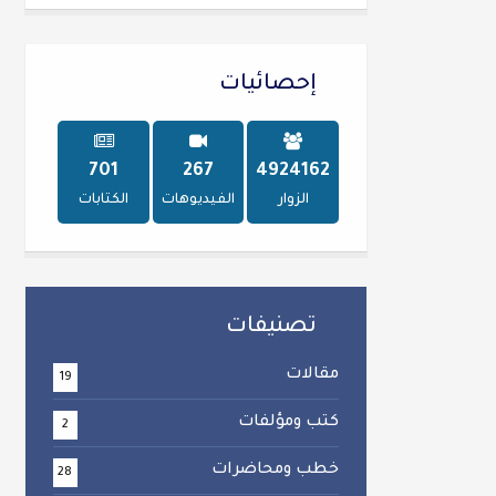
إحصائيات
747
284
5238470
الزوار
الفيديوهات
الكتابات
تصنيفات
مقالات
19
كتب ومؤلفات
2
خطب ومحاضرات
28