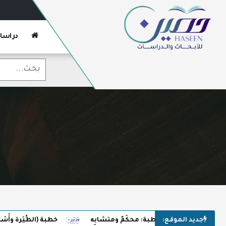
دراسا
جديد الموقع:
خطبة: محكَمٌ ومتشابِه
خطبة (الطِّيَرة وأَسْر الخُراف