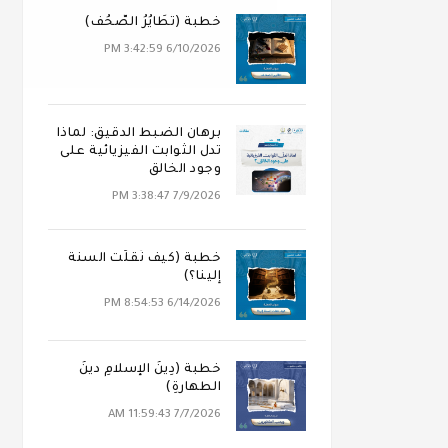
خطبة (تَطَايُرُ الصُّحُف)
6/10/2026 3:42:59 PM
برهان الضبط الدقيق: لماذا
تدل الثوابت الفيزيائية على
وجود الخالق
7/9/2026 3:38:47 PM
خطبة (كيف نُقلَت السنة
إلينا؟)
6/14/2026 8:54:53 PM
خطبة (دِينُ الإسلامِ دينُ
الطهارةِ)
7/7/2026 11:59:43 AM