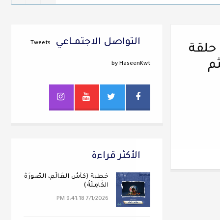
التواصل الاجتمــاعي
Tweets
حلقة
ثم
by HaseenKwt
الأكثر قراءة
خطبة (كَأسُ العَالَمِ، الصُّورَةُ
الكَامِلَةُ)
7/1/2026 9:41:18 PM