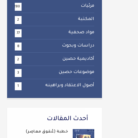
مرئيات
280
المكتبة
2
مواد صحفية
77
دراسات وبحوث
8
أكاديمية حصين
2
موضوعات حصين
3
أصول الاعتقاد وبراهينه
1
أحدث المقالات
خطبة (عُقوقٌ معاصِر)