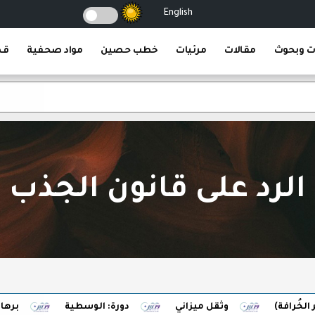
English
ت وبحوث
مقالات
مرئيات
خطب حصين
مواد صحفية
قص
الرد على قانون الجذب
ة)
وثقل ميزاني
دورة: الوسطية
برهان الضبط 