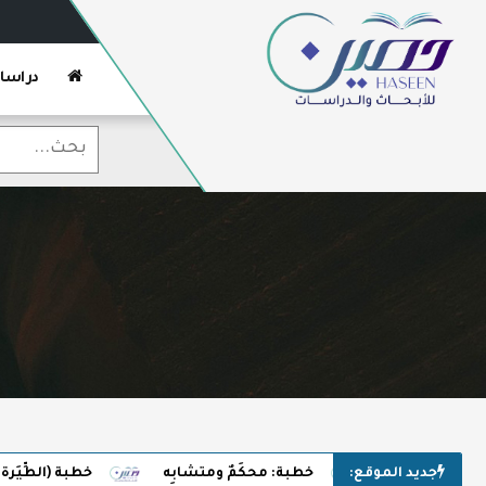
دراسا
جديد الموقع:
خطبة: محكَمٌ ومتشابِه
خطبة (الطِّيَرة وأَسْر ال