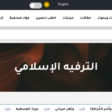
English
ت وبحوث
مقالات
مرئيات
خطب حصين
مواد صحفية
قص
الترفيه الإسلامي
خُرافة)
وثقل ميزاني
دورة: الوسطية
برهان ا