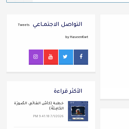
التواصل الاجتمــاعي
Tweets
by HaseenKwt
الأكثر قراءة
خطبة (كَأسُ العَالَمِ، الصُّورَةُ
الكَامِلَةُ)
7/1/2026 9:41:18 PM