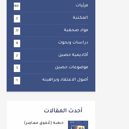
مرئيات
280
المكتبة
2
مواد صحفية
77
دراسات وبحوث
8
أكاديمية حصين
2
موضوعات حصين
3
أصول الاعتقاد وبراهينه
1
أحدث المقالات
خطبة (عُقوقٌ معاصِر)