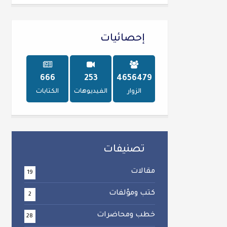
إحصائيات
747
284
5214422
الزوار
الفيديوهات
الكتابات
تصنيفات
مقالات
19
كتب ومؤلفات
2
خطب ومحاضرات
28