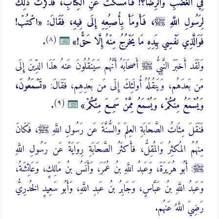
فِي الغَضَبِ وَالرِّضَا؟! فَأَمسَكتُ عَنِ الكِتَابِ، فَذَكَرتُ ذَلِكَ
لِرَسُولِ اللَّهِ ﷺ، فَأَومَأَ بِأُصبُعِهِ إِلَى فِيهِ، فَقَالَ: «اكْتُبْ!
(٨)
فَوَالَّذِي نَفْسِي بِيَدِهِ مَا يَخْرُجُ مِنْهُ إِلَّا حَقٌّ!»
.
وَلَقَد أَخبَرَ النَّبِيُّ ﷺ أَصحَابَهُ أَنَّهُم سَيَنقُلُونَ عَنهُ هَذَا الدِّينَ إِلَى
مَن بَعدَهُم، وَيَنقُلُهُ أُولَئِكَ إِلَى مَن بَعدِهِم، فَقَالَ:
«تَسْمَعُونَ،
(٩)
وَيُسْمَعُ مِنْكُمْ، وَيُسْمَعُ مِمَّنْ سَمِعَ مِنْكُمْ»
.
فَنَقَلَ مِئَاتُ الصَّحَابَةِ العِلمَ وَالسُّنَّةَ عَن رَسُولِ اللَّهِ ﷺ، فَكَانَ
مِنهُمُ المُكثِرُ وَالمُقِلُّ، فأَكثَرُ الصَّحَابَةِ رِوَايَةً عَن رَسُولِ اللَّهِ
ﷺ: أَبُو هُرَيرَةَ، وَعَبدُ اللَّهِ بنُ عُمَرَ، وَأَنَسُ بنُ مَالِكٍ، وَعَائِشَةُ،
وَعَبدُ اللَّهِ بنُ عَبَّاسٍ، وَجَابِرُ بنُ عَبدِ اللَّهِ، وَأَبُو سَعِيدٍ الخُدرِيُّ
رَضِيَ اللَّهُ عَنهُم.