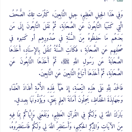
.
وَفِي هَذَا الجِيلِ العَظِيمِ، جِيلِ التَّابِعِينَ، كَثُرَت تِلكَ الصُّحُفُ
الَّتِي كَتَبَهَا التَّابِعُونَ عَنِ الصَّحَابَةِ، ثُمَّ نَقَلَ التَّابِعُونَ إِلَى مَن
بَعدَهُم مَا حَفِظُوهُ مِنَ السُّنَّةِ في صُدُورِهِم أو كَتبوه في
صُحُفِهِم عَنِ الصَّحَابَةِ ، فَكَانَتِ السُّنَّةُ تُنقَلُ بِالإِسنَادِ، أَخَذَهَا
الصَّحَابَةُ عَن رَسُولِ اللَّهِ ﷺ، ثُمَّ أَخَذَهَا التَّابِعُونَ عَنِ
الصَّحَابَةِ، ثُمَّ أَخَذَهَا أَتبَاعُ التَّابِعِينَ عَنِ التَّابِعِينَ.
فَالحَمدُ لِلَّهِ عَلَى هَذِهِ النِّعمَةِ، إِذ هَيَّأَ لِهَذِهِ الأُمَّةِ أَفذَاذَ العُلَمَاءِ
وَجَهَابِذَةَ الحُفَّاظِ، يَحمِلُونَ أَمَانَةَ العِلمِ بِحَقٍّ، وَيُؤَدُّونَهَا بِصِدقٍ.
بَارَكَ اللَّهُ لِي وَلَكُم فِي القُرآنِ العَظِيمِ، وَنَفَعَنِي وَإِيَّاكُم بِمَا فِيهِ
مِنَ الآيَاتِ وَالذِّكرِ الحَكِيمِ، وَأَستَغفِرُ اللَّهَ لِي وَلَكُم فَاستَغفِرُوهُ،