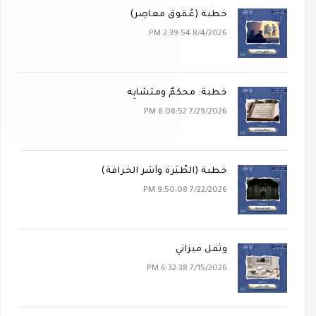
خطبة (عُقوقٌ معاصِر)
8/4/2026 2:39:54 PM
خطبة: محكَمٌ ومتشابِه
7/29/2026 8:08:52 PM
خطبة (الطِّيَرة وأَسْر الخُرافة)
7/22/2026 9:50:08 PM
وثقل ميزاني
7/15/2026 6:32:38 PM