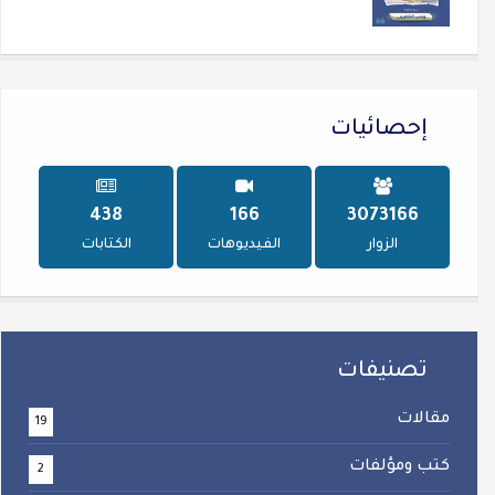
إحصائيات
584
222
4106296
الزوار
الفيديوهات
الكتابات
تصنيفات
مقالات
19
كتب ومؤلفات
2