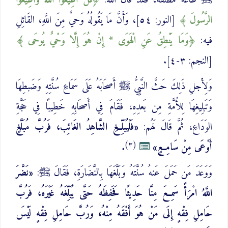
ﷺ طَاعَةً مُطلَقَةً، فَقَد قَالَ اللَّهُ:
قُلْ أَطِيعُوا اللَّهَ ‌وَأَطِيعُوا
الرَّسُولَ
[النور: ٥٤]، وَأَنَّ مَا يَقُولُهُ وَحيٌ مِنَ اللَّهِ، القَائِلِ
فيه:
‌وَمَا ‌يَنْطِقُ عَنِ الْهَوَى * إِنْ هُوَ إِلَّا وَحْيٌ يُوحَى
[النجم: ٣-٤].
وَلِأَجلِ ذَلِكَ حَثَّ النَّبِيُّ ﷺ أَصحَابَهُ عَلَى سَمَاعِ سُنَّتِهِ وَضَبطِهَا
وَتَبلِيغِهَا لِلأُمَّةِ مِن بَعدِهِ، فَقَامَ فِي أَصحَابِهِ خَطِيبًا فِي حَجَّةِ
الوَدَاعِ، ثُمَّ قَالَ لَهُم:
«فَلْيُبَلِّغِ الشَّاهِدُ الغَائِبَ، فَرُبَّ مُبَلَّغٍ
(٣)
أَوْعَى مِنْ سَامِعٍ»
.
وَوَعَدَ مَن حَمَلَ عَنهُ سُنَّتَهُ وَبَلَّغَهَا بِالنَّضَارَةِ، فَقَالَ ﷺ:
«نَضَّرَ
اللَّهُ امْرَأً سَمِعَ مِنَّا حَدِيثًا فَحَفِظَهُ حَتَّى يُبَلِّغَهُ غَيْرَهُ، فَرُبَّ
حَامِلِ فِقْهٍ إِلَى مَنْ هُوَ أَفْقَهُ مِنْهُ، وَرُبَّ حَامِلِ فِقْهٍ لَيْسَ