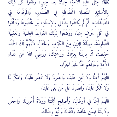
ﷺ، مِثلُ هَذِهِ الأُمَّةِ، جِيلًا بَعدَ جِيلٍ، وَنَقَلُوا كُلَّ ذَلِكَ
بِالأَسَانِيدِ المُتَّصِلَةِ المَحفُوظَةِ فِي الصُّدُورِ، وَالمَرقُومَةِ فِي
المُصَنَّفَاتِ، ثُمَّ لَم يَكتَفُوا بِالنَّقلِ بِالإِسنَادِ، بَل مَحَّصُوهَا وَدَقَّقُوا
في كُلِّ حَرفٍ مِنهَا، وَوَضَعُوا لِذَلِكَ القَوَاعِدَ العِلميَّةَ والعَقلِيَّةَ
الصَّارِمَةَ، صِيَانَةً لِلدِّينِ مِنَ الكَذِبِ وَالخَطَأِ، فَاللَّهُمَّ لَكَ الحَمدُ،
حَفِظتَ لَنَا دِينَنَا بِعِزَّتِكَ وَرَحمَتِكَ، وَرَضِيَ اللَّهُ عَن عُلَمَاءِ
الأُمَّةِ وَجَزَاهُم عَنَّا خَيرَ الجَزَاءِ.
اللَّهُمَّ أَعِنَّا وَلَا تُعِن عَلَينَا، وَانصُرنَا وَلَا تَنصُر عَلَينَا، وَامكُرْ لَنَا
وَلَا تَمكُر عَلَينَا، وَانصُرنَا عَلَى مَن بَغَى عَلَينَا.
اللَّهُمَّ آمِنَّا فِي أَوطَانِنَا، وَأَصلِح أَئِمَّتَنَا وَوُلَاةَ أُمُورِنَا، وَاجعَل
وِلَايَتَنَا فِيمَن خَافَكَ وَاتَّقَاكَ وَاتَّبَعَ رِضَاكَ.