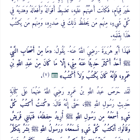
خَيرَ قِيَامٍ، فَكَانَت أَعيُنُهُم عَلَيهِ، تَضبِطُ أَقوَالَهُ وَأَفعَالَهُ وَهَديَهُ فِي
كُلِّ شَيءٍ، مِنهُم مَن يَحفَظُ ذَلِكَ فِي صَدرِهِ، وَمِنهُم مَن يَكتُبُ
هَذَا بِقَلَمِهِ.
فَهَذَا أَبُو هُرَيرَةَ -رَضِيَ اللَّهُ عَنهُ- يَقُولُ:
«مَا مِنْ أَصْحَابِ النَّبِيِّ
ﷺ أَحَدٌ أَكْثَرَ حَدِيثًا عَنْهُ مِنِّي، إِلَّا مَا كَانَ مِنْ عَبْدِ اللَّهِ بْنِ
(٧)
عَمْرٍو، فَإِنَّهُ كَانَ يَكْتُبُ وَلاَ أَكْتُبُ»
.
لَقَد حَرَصَ عَبدُ اللَّهِ بنُ عَمرٍو رَضِيَ اللَّهُ عَنهُمَا عَلَى كِتَابَةِ
حَدِيثِ رَسُولِ اللَّهِ ﷺ، حَتَّى إِنَّهُ قَالَ:
«كُنتُ أَكتُبُ كُلَّ
شَيءٍ أَسمَعُهُ مِن رَسُولِ اللَّهِ ﷺ أُرِيدُ حِفظَهُ، فَنَهَتنِي قُرَيشٌ
وَقَالُوا: أَتَكتُبُ كُلَّ شَيءٍ تَسمَعُهُ، وَرَسُولُ اللَّهِ ﷺ بَشَرٌ يَتَكَلَّمُ