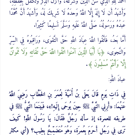
الحَمدُ لِلَّهِ الَّذِي سَنَّ الدِّينَ وَشَرَعَهُ، وَأَنزَلَ الذِّكرَ وَتَكَفَّلَ بِحِفظِهِ،
وَأَشهَدُ أَن لَا إِلَهَ إِلَّا اللَّهُ وَحدَهُ لَا شَرِيكَ لَهُ، وَأَشهَدُ أَنَّ مُحَمَّدًا
عَبدُهُ وَرَسُولُهُ، صَلَّى اللَّهُ عَلَيهِ وَسَلَّمَ تَسلِيمًا كَثِيرًا.
أَمَّا بَعدُ، فَاتَّقُوا اللَّهَ عِبَادَ اللَّهِ حَقَّ التَّقوَى، وَرَاقِبُوهُ فِي السِّرِّ
وَالنَّجوَى،
يَا أَيُّهَا الَّذِينَ آمَنُوا اتَّقُوا اللَّهَ حَقَّ تُقَاتِهِ وَلَا تَمُوتُنَّ
إِلَّا وَأَنْتُمْ مُسْلِمُونَ
.
عبادَ اللهِ:
فِي ذَاتِ يَومٍ قَالَ يَعلَى بنُ أُمَيَّةَ لِعُمَرَ بنِ الخَطَّابِ رَضِيَ اللَّهُ
عَنهُمَا: «أَرِنِي النَّبِيَّ ﷺ حِينَ يُوحَى إِلَيهِ!»، فَبَينَمَا النَّبِيُّ ﷺ في
طريقه للعمرة، إذ سأله رَجُلٌ فَقَالَ: يَا رَسُولَ اللَّهِ! كَيفَ
تَرَى فِي رَجُلٍ أَحرَمَ بِعُمرَةٍ، وَهُوَ مُتَضَمِّخٌ بِطِيبٍ؟ (أي مكثر