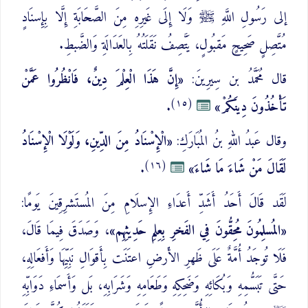
إلى رَسُولِ اللَّهِ ﷺ وَلَا إِلَى غَيرِهِ مِنَ الصَّحَابَةِ إِلَّا بِإِسنَادٍ
مُتَّصِلٍ صَحِيحٍ مَقبُولٍ، يَتَّصِفُ نَقَلَتُهُ بِالعَدَالَةِ وَالضَّبطِ.
قال مُحَمَّدُ بن سِيرِينَ:
«إِنَّ هَذَا الْعِلْمَ دِينٌ، فَانْظُرُوا عَمَّنْ
(١٥)
تَأْخُذُونَ دِينَكُمْ»
.
وقال عَبدُ اللهِ بنُ المُبَارَكِ:
«الْإِسْنَادُ مِنَ الدِّينِ، وَلَوْلَا الْإِسْنَادُ
(١٦)
لَقَالَ مَنْ شَاءَ مَا شَاءَ»
.
لَقَد قَالَ أَحَدُ أَشَدِّ أَعدَاءِ الإِسلَامِ مِنَ المُستَشرِقِينَ يَومًا:
«المُسلِمُونَ مُحِقُّونَ فِي الفَخرِ بِعِلمِ حَدِيثِهِم»
، وَصَدَقَ فِيمَا قَالَ،
فَلَا تُوجَدُ أُمَّةٌ عَلَى ظَهرِ الأَرضِ اعتَنَت بِأَقوَالِ نَبِيِّهَا وَأَفعَالِهِ،
حَتَّى تَبَسُّمِهِ وَبُكَائِهِ وَضَحِكِهِ وَطَعَامِهِ وَشَرَابِهِ، بَل وَأَسمَاءِ دَوَابِّهِ