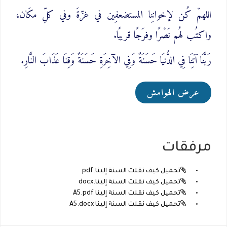
اللهمّ كُن لإخوانِنا المستضعفِين في غزّةَ وفي كلِّ مكَان،
واكتُب لهُم نَصْرًا وفرَجًا قريبًا.
رَبَّنَا آتِنَا فِي الدُّنيَا حَسَنَةً وَفِي الآخِرَةِ حَسَنَةً وَقِنَا عَذَابَ النَّارِ.
عرض الهوامش
مرفقات
تحميل كيف نقلت السنة إلينا.pdf
تحميل كيف نقلت السنة إلينا.docx
تحميل كيف نقلت السنة إلينا A5.pdf
تحميل كيف نقلت السنة إلينا A5.docx