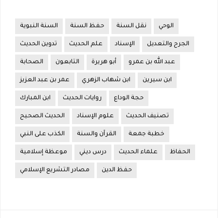
الوحي
نقل السنة
حفظ السنة
السنة النبوية
الجرح والتعديل
الإسناد
علم الحديث
تدوين الحديث
عبد الله بن عمرو
أبو هريرة
التابعون
الصحابة
ابن سيرين
ابن شهاب الزهري
عمر بن عبد العزيز
حجة الوداع
روايات الحديث
ابن المبارك
تصنيف الحديث
علوم الإسناد
الحديث الصحيح
خطبة جمعة
القرآن والسنة
الكذب على النبي
الحفاظ
علماء الحديث
درس ديني
موعظة إسلامية
حفظ الدين
مصادر التشريع الإسلامي