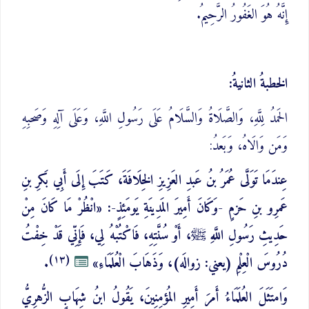
إِنَّهُ هُوَ الغَفُورُ الرَّحِيمُ.
الخطبةُ الثانيةُ:
الحَمدُ لِلَّهِ، وَالصَّلَاةُ وَالسَّلَامُ عَلَى رَسُولِ اللَّهِ، وَعَلَى آلِهِ وَصَحبِهِ
وَمَن وَالَاهُ، وَبَعدُ:
عِندَمَا تَوَلَّى عُمَرُ بنُ عَبدِ العَزِيزِ الخِلَافَةَ، كَتَبَ إِلَى أَبِي بَكرِ بنِ
عَمرِو بنِ حَزمٍ -وَكَانَ أَمِيرَ المَدِينَةِ يَومَئِذٍ-: «انْظُرْ مَا كَانَ مِنْ
حَدِيثِ رَسُولِ اللَّهِ ﷺ، أَوْ سُنَّتِهِ، فَاكْتُبْهُ لِي، فَإِنِّي قَدْ خِفْتُ
(١٣)
دُرُوسَ الْعِلْمِ (يعني: زوالَه)، وَذَهَابَ الْعُلَمَاءِ»
.
وَامتَثَلَ العُلَمَاءُ أَمرَ أَمِيرِ المُؤمِنِينَ، يَقُولُ ابنُ شِهَابٍ الزُّهرِيُّ