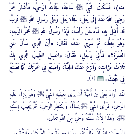
منه)، فَسَكَتَ النَّبِيُّ ﷺ سَاعَةً، فَجَاءَهُ الوَحيُ، فَأَشَارَ عُمَرُ
رَضِيَ اللَّهُ عَنهُ إِلَى يَعلَى، فَجَاءَ يَعلَى وَعَلَى رَسُولِ اللَّهِ ﷺ ثَوبٌ
قَد أُظِلَّ بِهِ، فَأَدخَلَ رَأسَهُ، فَإِذَا رَسُولُ اللَّهِ ﷺ مُحمَرُّ الوَجهِ،
وَهُوَ يَغِطُّ، ثُمَّ سُرِّيَ عَنهُ، فَقَالَ: «أَيْنَ الَّذِي سَأَلَ عَنِ
العُمْرَةِ؟» فَأُتِيَ بِرَجُلٍ، فَقَالَ: «اغْسِلِ الطِّيبَ الَّذِي بِكَ
ثَلاَثَ مَرَّاتٍ، وَانْزِعْ عَنْكَ الجُبَّةَ، وَاصْنَعْ فِي عُمْرَتِكَ كَمَا تَصْنَعُ
(١)
فِي حَجَّتِكَ»
.
لَقَد أَرَادَ يَعلَى بنُ أُمَيَّةَ أَن يَرَى بِعَينَيهِ النَّبِيَّ ﷺ وَهُوَ يَنزِلُ عَلَيهِ
الوَحيُ، فَرَأَى النَّبِيَّ ﷺ يُسأَلُ وَيَنتَظِرُ الوَحيَ، ثُمَّ يُجِيبُ بِسُنَّتِهِ
ﷺ، وَهَذَا لِأَنَّ سُنَّتَهُ وَحيٌ مِنَ اللَّهِ تَعَالَى.
الوَحيَانِ: القُرآنُ وَالسُّنَّةُ، بِهِمَا العِصمَةُ مِنَ الضَّلَالِ وَالشَّقَاءِ.