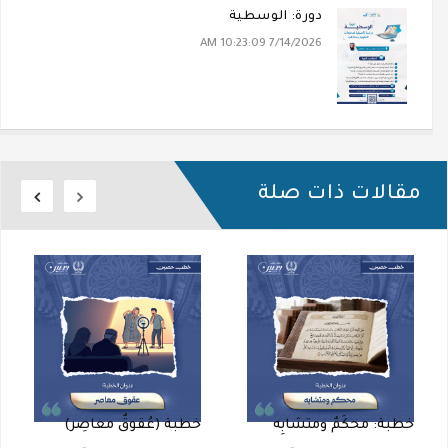
دورة: الوسطية
7/14/2026 10:23:09 AM
مقالات ذات صلة
خطبة: محكَمٌ ومتشابِه
خطبة (عُقوقٌ معاصِر)