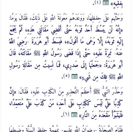
(٤)
بِفَقِيهٍ»
.
وَحَثَّهُم عَلَى حِفظِهَا، وَوَعَدَهُم مَعُونَةَ اللَّهِ عَلَى ذَلِكَ، فَقَالَ يَومًا:
«إِنَّهُ لَنْ يَبْسُطَ أَحَدٌ ثَوْبَهُ حَتَّى أَقْضِيَ مَقَالَتِي هَذِهِ، ثُمَّ يَجْمَعَ
إِلَيْهِ ثَوْبَهُ، إِلَّا وَعَى مَا أَقُولُ»، فَبَسَطَ أَبُو هُرَيرَةَ -رَضِيَ اللَّهُ
عَنهُ- نَمِرَةً عَلَيهِ، حَتَّى إِذَا قَضَى رَسُولُ اللَّهِ ﷺ مَقَالَتَهُ، قَالَ
أَبُو هُرَيرَةُ: «جَمَعتُهَا إِلَى صَدرِي، فَمَا نَسِيتُ مِن مَقَالَةِ رَسُولِ
(٥)
اللَّهِ ﷺ تِلكَ مِن شَيءٍ»
.
وَحَذَّرَ النَّبِيُّ ﷺ أَعظَمَ التَّحذِيرِ مِنَ الكَذِبِ عَلَيهِ، فَقَالَ:
«إِنَّ
كَذِبًا عَلَيَّ لَيْسَ كَكَذِبٍ عَلَى أَحَدٍ، مَنْ كَذَبَ عَلَيَّ مُتَعَمِّدًا،
(٦)
فَلْيَتَبَوَّأْ مَقْعَدَهُ مِنَ النَّارِ»
.
فَقَامَ الصَّحَابَةُ -رِضوَانُ اللَّهِ عَلَيهِم- بِمُهِمَّةِ حِفظِ السُّنَّةِ وَضَبطِهَا