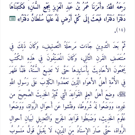
رَحِمَهُ اللَّهُ: «أَمَرَنَا عُمَرُ بْنُ عَبْدِ الْعَزِيزِ بِجَمْعِ السُّنَنِ؛ فَكَتَبْنَاهَا
دَفْتَرًا دَفْتَرًا، فَبَعَثَ إِلَى كُلِّ أَرْضٍ لَهُ عَلَيْهَا سُلْطَانٌ دَفْتَرًا»
(١٤)
.
ثُمَّ بَعدَ التَّدوِينِ جَاءَت مَرحَلَةُ التَّصنِيفِ، وَكَانَ ذَلِكَ فِي
مُنتَصَفِ القَرنِ الثَّانِي، وَكَانَ المُصَنِّفُونَ فِي هَذِهِ الكُتُبِ
يَجمَعُونَ الأَحَادِيثَ بِأَسَانِيدِهَا حَتَّى لَا تَضِيعَ السُّنَّةُ، فَلَمَّا ظَهَرَ
فِي الأُمَّةِ أَهلُ الأَهوَاءِ الَّذِينَ تَعَمَّدُوا الكَذِبَ عَلَى رَسُولِ اللَّهِ
ﷺ، وضعَ أَهلُ العِلمِ القَوَاعِدَ الَّتِي تُمَيِّزُ الحَدِيثَ الصَّحِيحَ من
غَيرِهِ، وَوَضَعُوا لَهُ شُرُوطًا، وفتَّشوا عَن أَحوَالِ الرُّوَاةِ، وَوَضَعُوا
عُلُومَ الحَدِيثِ، وَضَبَطُوا قَوَاعِدَ الجَرحِ وَالتَّعدِيلِ لبَيانِ أحوالِ
الرُّواة، حَتَّى صَارَ الإِسنَادُ مِنَ الدِّينِ، لَا يُقبَلُ قَولٌ مَنسُوبٌ