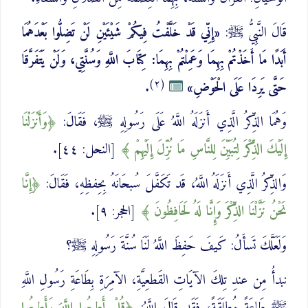
قَالَ النَّبِيُّ ﷺ:
«إِنِّي قَدْ خَلَّفْتُ فِيكُمْ شَيْئَيْنِ لَنْ تَضِلُّوا بَعْدَهُمَا
أَبَدًا مَا أَخَذْتُمْ بِهِمَا وَعَمِلْتُمْ بِهِمَا: كِتَابَ اللَّهِ وَسُنَّتِي، وَلَنْ يَتَفَرَّقَا
(٢)
حَتَّى يَرِدَا عَلَى الْحَوْضِ»
.
وَهُمَا الذِّكرُ الَّذِي أَنزَلَهُ اللَّهُ عَلَى رَسُولِهِ ﷺ، فَقَالَ:
‌وَأَنْزَلْنَا
‌إِلَيْكَ الذِّكْرَ لِتُبَيِّنَ لِلنَّاسِ مَا نُزِّلَ إِلَيْهِمْ
[النحل: ٤٤].
وَالذِّكرُ الَّذِي أَنزَلَهُ اللَّهُ، قَد تَكَفَّلَ سُبحَانَهُ بِحِفظِهِ، فَقَالَ:
إِنَّا
نَحْنُ ‌نَزَّلْنَا ‌الذِّكْرَ وَإِنَّا لَهُ لَحَافِظُونَ
[الحجر: ٩].
وَلَعَلَّكَ تَسأَلُ: كَيفَ حَفِظَ اللَّهُ لَنَا سُنَّةَ رَسُولِهِ ﷺ؟
نبدأُ مِن عندِ تِلكَ الآيَاتِ القَطعِيَّةِ، الآمِرَةِ بِطَاعَةِ رَسُولِ اللَّهِ