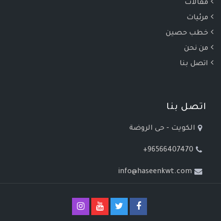
مقالات
مرئيات
خطب حصين
من نحن
اتصل بنا
اتصل بنا
الكويت - حى الروضة
+96566407470
info@haseenkwt.com