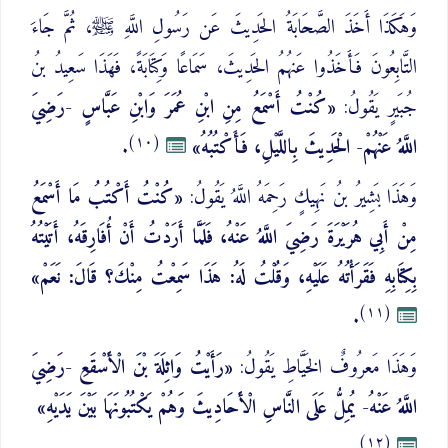
وَهَكَذَا أَخَذَ الصَّحَابَةُ الحَدِيثَ عَن رَسُولِ اللَّهِ ﷺ، ثُمَّ جَاءَ
التَّابِعُونَ فَأَخَذُوا عَنهُمُ الحَدِيثَ، سَمَاعًا وَكِتَابَةً، فَهَذَا سَعِيدُ بنُ
جُبَيرٍ يَقُولُ:
«كُنْتُ أَسْمَعُ مِنِ ابْنِ عُمَرَ وَابْنِ عَبَّاسٍ -رَضِيَ
(١٠)
اللَّهُ عَنْهُمْ- الْحَدِيثَ بِاللَّيْلِ، فَأَكْتُبُهُ»
.
وَهَذَا بَشِيرُ بنُ نَهِيكٍ رَحِمَهُ اللَّهُ يَقُولُ:
«كُنْتُ أَكْتُبُ مَا أَسْمَعُ
مِنْ أَبِي هُرَيْرَةَ رَضِيَ اللَّهُ عَنْهُ، فَلَمَّا أَرَدْتُ أَنْ أُفَارِقَهُ، أَتَيْتُهُ
بِكِتَابِهِ فَقَرَأْتُهُ عَلَيْهِ، وَقُلْتُ لَهُ: هَذَا سَمِعْتُ مِنْكَ؟ قَالَ: نَعَمْ»
(١١)
.
وَهَذَا مَعرُوفٌ الخَيَّاطِ يَقُولُ:
«رَأَيْتُ وَاثِلَةَ بْنَ الْأَسْقَعِ -رَضِيَ
اللَّهُ عَنْهُ- يُمِلُّ عَلَى النَّاسِ الْأَحَادِيثَ وَهُمْ يَكْتُبُونَهَا بَيْنَ يَدَيْهِ»
(١٢)