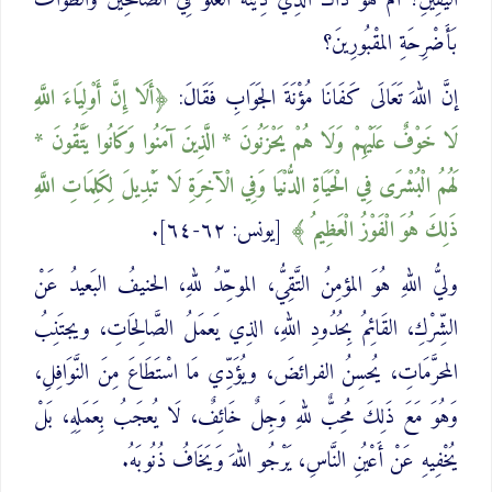
اليَقِينِ؟ أَمْ هُوَ ذَاكَ الذِي دِينُه الغُلوُّ فِي الصَّالحِينَ وَالطَّوافُ
بَأَضْرِحَةِ المقْبُورِينَ؟
إنَّ اللهَ تَعَالَى كَفَانَا مُؤْنَةَ الجَوَابِ فَقَالَ:
أَلَا إِنَّ ‌أَوْلِيَاءَ ‌اللَّهِ
لَا خَوْفٌ عَلَيْهِمْ وَلَا هُمْ يَحْزَنُونَ * الَّذِينَ آمَنُوا وَكَانُوا يَتَّقُونَ *
لَهُمُ الْبُشْرَى فِي الْحَيَاةِ الدُّنْيَا وَفِي الْآخِرَةِ لَا تَبْدِيلَ لِكَلِمَاتِ اللَّهِ
ذَلِكَ هُوَ الْفَوْزُ الْعَظِيمُ
[يونس: ٦٢-٦٤].
وليُّ اللهِ هُوَ المؤمِنُ التَّقِيُّ، الموحِّدُ للهِ، الحنيفُ البَعيدُ عَنْ
الشِّرْكِ، القَائِمُ بِحُدُودِ اللهِ، الذِي يَعمَلُ الصَّالِحَاتِ، ويجتَنِبُ
المحرَّمَاتِ، يُحسِنُ الفرائضَ، ويُؤَدِّي مَا اسْتَطَاعَ مِنَ النَّوَافِلِ،
وَهُوَ مَعَ ذَلِكَ مُحِبٌّ للهِ وَجِلٌ خَائِفٌ، لَا يُعجَبُ بِعَمَلِهِ، بَلْ
يُخْفِيهِ عَنْ أَعْيُنِ النَّاسِ، يَرْجُو اللهَ وَيَخَافُ ذُنُوبَهُ.