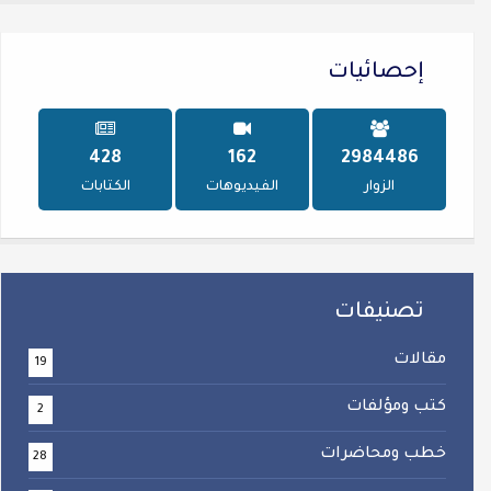
إحصائيات
587
223
4095841
الزوار
الفيديوهات
الكتابات
تصنيفات
مقالات
19
كتب ومؤلفات
2
خطب ومحاضرات
28