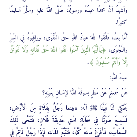
وأشهدُ أنَّ محمدًا عبدُهُ ورسولُهُ، صَلَّى اللهُ عليهِ وسلَّمَ تسليمًا
كثيرًا.
أمَّا بعدُ، فَاتَّقُوا اللهَ عبادَ اللهِ حقَّ التَّقْوَى، وراقِبُوهُ فِي السِّرِّ
والنَّجْوَى،
يَاأَيُّهَا الَّذِينَ آمَنُوا اتَّقُوا اللَّهَ حَقَّ تُقَاتِهِ وَلَا تَمُوتُنَّ
إِلَّا وَأَنْتُمْ مُسْلِمُونَ
.
عبادَ اللهِ:
هَلْ سَمعتِمْ عَنْ مَطَرٍ يسوقُهُ اللهُ لإنسانٍ بِعَيْنِهِ؟
يَحْكِي لَنَا نَبِيُّنَا ﷺ أنَّه:
«بينما رَجُلٌ بِفَلَاةٍ مِنَ الْأَرْضِ،
فَسَمِعَ صَوْتًا فِي سَحَابَةٍ: اسْقِ حَدِيقَةَ فُلَانٍ، فَتَنَحَّى ذَلِكَ
السَّحَابُ، فَأَفْرَغَ مَاءَهُ كُلَّهُ، فَتَتَبَّعَ الْمَاءَ، فَإِذَا رَجُلٌ قَائِمٌ فِي