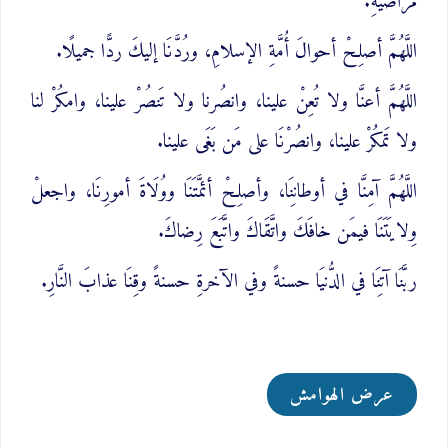
مراضيهِ.
اللَّهُمَّ أصلِحْ أحوالَ أُمَّةِ الإسلامِ، ورُدَّنَا إليكَ ردًّا جميلًا.
اللَّهُمَّ أعنَّا ولا تُعِنْ علينا، وانصُرنا ولا تَنصُرْ علينا، وامكُرْ لنا
ولا تَمكُرْ علينا، وانصُرْنَا على مَن بَغَى علينا.
اللَّهُمَّ آمِنَّا في أوطانِنَا، وأصلِحْ أئمَّتَنَا ووُلَاةَ أمورِنَا، واجعلْ
وِلايَتَنَا فيمَن خافَكَ واتَّقَاكَ واتَّبَعَ رِضاكَ.
ربَّنَا آتِنَا في الدُّنيَا حسنةً وفي الآخرةِ حسنةً وقِنَا عذابَ النَّارِ.
عرض الهوامش