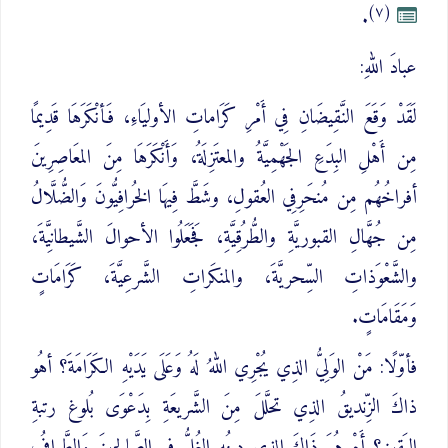
(٧)
.
عبادَ اللهِ:
لَقَدْ وَقَعَ النَّقِيضَانِ فِي أَمْرِ كَرَاماتِ الأوليَاءِ، فَأنْكَرَهَا قَدِيمًا
مِن أَهْلِ البِدَعِ الجَهْمِيَّةُ والمعتَزِلَةُ، وَأَنْكَرَهَا مِنَ المعَاصِرِينَ
أفراخُهُم مِن مُنحَرِفِي العُقولِ، وشَطَّ فِيهَا الخُرافِيُّونَ وَالضُّلَّالُ
مِن جُهَّالِ القبوريَّةِ والطُّرُقِيَّةِ، فَجَعَلُوا الأحوالَ الشَّيطانِيَّةَ،
والشَّعْوَذاتِ السِّحريَّةَ، والمنكَراتِ الشَّرعِيَّةَ، كَرَامَاتٍ
وَمَقَامَاتٍ.
فأوّلًا: مَنْ الوَلِيُّ الذِي يُجْرِي اللهُ لَهُ وَعَلَى يَدَيْهِ الكَرَامَةَ؟ أهُو
ذاكَ الزِّنديقُ الذِي تحلَّلَ مِنَ الشَّريعَةِ بِدَعْوَى بُلوغ رتبةِ