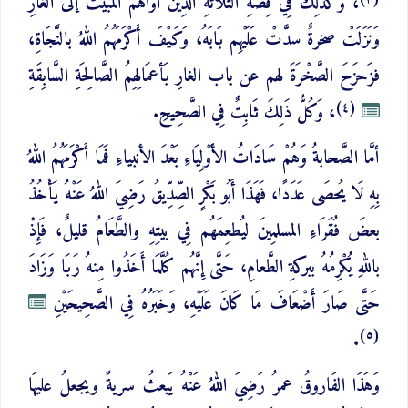
، وَكَذَلِكَ فِي قِصَّةِ الثَّلَاثَةِ الذِينَ آوَاهُمُ المبيتُ إلى الغَارِ
وَنَزَلَتْ صخرةٌ سدَّتْ عَلَيْهِم بَابَهُ، وَكَيْفَ أَكْرَمَهُمُ اللهُ بالنَّجَاةِ،
فزَحزَحَ الصَّخْرَةَ لهم عن باب الغارِ بَأعمَالِهِمُ الصَّالِحَةِ السَّابِقَةِ
(٤)
، وَكُلُّ ذَلِكَ ثَابِتٌ فِي الصَّحِيحِ.
أمَّا الصَّحابةُ وَهُمْ سَادَاتُ الأَوْلِيَاءِ بَعْدَ الأنبياءِ فَمَا أَكْرَمَهُمُ اللهُ
بِهِ لَا يُحصَى عَدَدًا، فَهَذَا أَبُو بَكْرٍ الصِّدِّيقُ رَضِيَ اللهُ عَنْهُ يَأْخُذُ
بعضَ فُقَرَاءِ المسلمِينَ ليُطعِمَهُم فِي بيتِهِ والطَّعَامُ قليلٌ، فَإِذْ
باللهِ يُكْرِمُهُ ببركةِ الطَّعامِ، حَتَّى إِنَّهُم كُلَّمَا أَخَذُوا مِنهُ رَبَا وَزَادَ
حَتَّى صَارَ أَضْعَافَ مَا كَانَ عَلَيْهِ، وَخَبَرُهُ فِي الصَّحِيحَيْنِ
(٥)
.
وَهَذَا الفَاروقُ عمرُ رَضِيَ اللهُ عَنْهُ يَبعثُ سريةً ويجعلُ عليهَا