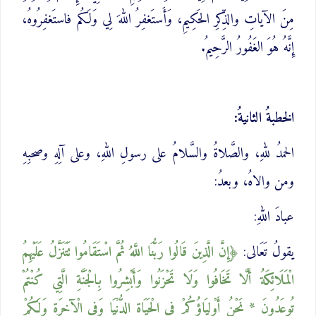
مِنَ الآياتِ والذِّكرِ الحَكِيمِ، وَأَستَغفِرُ اللهَ لِي وَلَكُم فاستَغفِرُوهُ،
إِنَّهُ هُوَ الغَفُورُ الرَّحِيمُ.
الخطبةُ الثانيةُ:
الحمدُ للهِ، والصَّلاةُ والسَّلامُ على رسولِ اللهِ، وعلى آلِهِ وصحبِهِ
ومن والاهُ، وبعدُ:
عبادَ اللهِ:
يقولُ تَعَالى:
إِنَّ الَّذِينَ قَالُوا رَبُّنَا اللَّهُ ‌ثُمَّ ‌اسْتَقَامُوا تَتَنَزَّلُ عَلَيْهِمُ
الْمَلَائِكَةُ أَلَّا تَخَافُوا وَلَا تَحْزَنُوا وَأَبْشِرُوا بِالْجَنَّةِ الَّتِي كُنْتُمْ
تُوعَدُونَ * نَحْنُ أَوْلِيَاؤُكُمْ فِي الْحَيَاةِ الدُّنْيَا وَفِي الْآخِرَةِ وَلَكُمْ