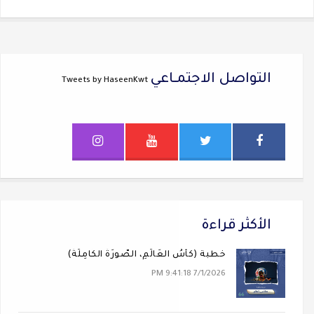
التواصل الاجتمــاعي
Tweets by HaseenKwt
الأكثر قراءة
خطبة (كَأسُ العَالَمِ، الصُّورَةُ الكَامِلَةُ)
7/1/2026 9:41:18 PM