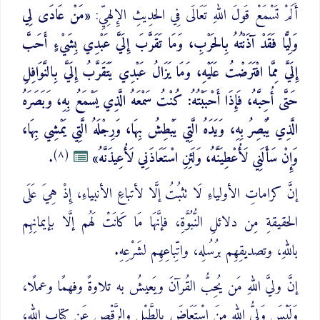
أَلَمْ تَسْمَعْ قَولَ اللهِ تَعَالَى فِي الحدِيثِ الإِلهِيِّ:
«مَنْ عَادَى لِي
وَلِيًّا فَقَدْ آذَنْتُهُ بِالحَرْبِ، وَمَا تَقَرَّبَ إِلَيَّ عَبْدِي بِشَيْءٍ أَحَبَّ
إِلَيَّ مِمَّا افْتَرَضْتُ عَلَيْهِ، وَمَا يَزَالُ عَبْدِي يَتَقَرَّبُ إِلَيَّ بِالنَّوَافِلِ
حَتَّى أُحِبَّهُ، فَإِذَا أَحْبَبْتُهُ: كُنْتُ سَمْعَهُ الَّذِي يَسْمَعُ بِهِ، وَبَصَرَهُ
الَّذِي يُبْصِرُ بِهِ، وَيَدَهُ الَّتِي يَبْطِشُ بِهَا، وَرِجْلَهُ الَّتِي يَمْشِي بِهَا،
(٨)
وَإِنْ سَأَلَنِي لَأُعْطِيَنَّهُ، وَلَئِنِ اسْتَعَاذَنِي لَأُعِيذَنَّهُ»
.
إنَّ كراماتِ الأولياءِ لَا تثبُتُ إلَّا لأتباعِ الأنبياءِ، إِذْ هِيَ عَلَى
الحقيقةِ مِن دلائلِ النُّبُوَّةِ، فإنَّهَا مَا كَانَتْ لَهُم إلَّا بإيمانِهِم
باللهِ، وتصديقِهِم برُسُلِه، واتِّباعِهِم لشَرْعِهِ.
إنَّ وليَّ اللهِ مَن يُحِبُّ القُرآنَ ويَعيشُ به تلاوةً وفهمًا وعملًا،
وَلَيْسَ وَلِيُّ اللهِ مِنَ اسْتَعَاضَ بالطَّبْلِ والرَّقْصِ عَن كتابِ اللهِ،