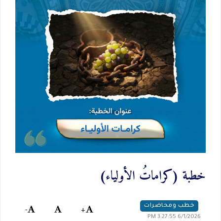
خطبة (كراماتُ الأولياء)
خطب ومحاضرات
-
+
6/1/2026 3:27:55 PM