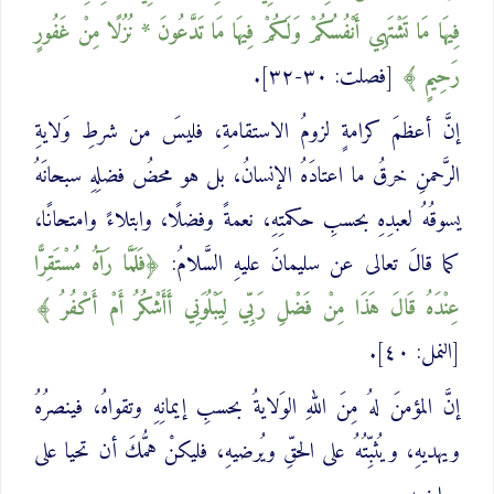
فِيهَا مَا تَشْتَهِي أَنْفُسُكُمْ وَلَكُمْ فِيهَا مَا تَدَّعُونَ * نُزُلًا مِنْ غَفُورٍ
رَحِيمٍ
[فصلت: ٣٠-٣٢].
إنَّ أعظمَ كرامةٍ لزومُ الاستقامةِ، فليسَ من شرطِ وَلايةِ
الرَّحمنِ خرقُ ما اعتادَهُ الإنسانُ، بل هو محضُ فضلِهِ سبحانَهُ
يسوقُهُ لعبدِهِ بحسبِ حكمتِهِ، نعمةً وفضلًا، وابتلاءً وامتحانًا،
كما قالَ تعالى عن سليمانَ عليهِ السَّلامُ:
فَلَمَّا رَآهُ مُسْتَقِرًّا
عِنْدَهُ قَالَ هَذَا مِنْ فَضْلِ رَبِّي لِيَبْلُوَنِي أَأَشْكُرُ أَمْ أَكْفُرُ
[النمل: ٤٠].
إنَّ المؤمنَ لهُ مِنَ اللهِ الوَلايةُ بحسبِ إيمانِهِ وتقواهُ، فينصرُهُ
ويهديهِ، ويُثبِّتُهُ على الحقِّ ويُرضيهِ، فليكنْ همُّكَ أن تحيا على