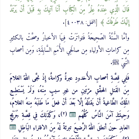
قَالَ الَّذِي عِنْدَهُ عِلْمٌ مِنَ الْكِتَابِ أَنَا آتِيكَ بِهِ قَبْلَ ‌أَنْ ‌يَرْتَدَّ
إِلَيْكَ طَرْفُكَ
[النمل: ٣٨-٤٠].
وأمَّا السُّنَّةُ الصّحِيحَةُ فَتواتَرَتْ فِيهَا الأخبارُ وصحَّتْ بالكثيرِ
مِن كراماتِ الأولياءِ مِن صالَحِي الأُمَمِ السَّابِقَةِ، وَمِن أصحابِ
النَّبيِّ ﷺ.
فَفِي قِصَّةِ أصحابِ الأُخدودِ عبرةٌ وكرامةٌ، إِذْ نجَّى اللهُ الغلامَ
مِنَ القَتلِ المحقَّقِ مرّتَينِ من غيرِ سببٍ مِنْهُ، وَلَمْ يَسْتَطِعِ
المَلِكُ الطَّاغيةُ أَنْ يَقتُلَهُ إلَّا بَعْدَ أَنْ فعلَ مَا طَلَبَهُ مِنهُ الغلامُ،
(٢)
وَحِينَئِذٍ آمَنَ النَّاسُ كُلُّهُم
، وَكَذَلِكَ فِي قِصَّةِ جُرَيْجِ
العابدِ حينَ أنطقَ اللهُ الرَّضيعَ تبرئةً لَهُ مِنَ الافتراءِ البَاطِلِ
(٣)