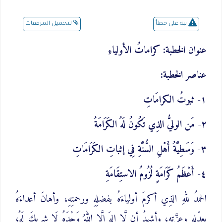
لتحميل المرفقات
نبه على خطأ
عنوان الخطبة: كراماتُ الأولياءِ
عناصر الخطبة:
١- ثبوتُ الكرامَاتِ
٢- مَن الوليُّ الذِي تَكُونُ لَهُ الكَرَامَةُ
٣- وَسَطِيَّةُ أَهْلِ السُّنَّةِ فِي إثباتِ الكَرَامَاتِ
٤- أَعْظَمُ كَرَامَةٍ لُزُومُ الاستِقَامَةِ
الحمدُ للهِ الذِي أكرمَ أولياءَهُ بفضلِهِ ورحمتِهِ، وأهانَ أعداءَهُ
بعدْلِهِ وعزَّتِهِ، وأشهدُ أن لَّا إِلهَ إِلَّا اللهُ وَحْدَهُ لَا شريكَ لَهُ،