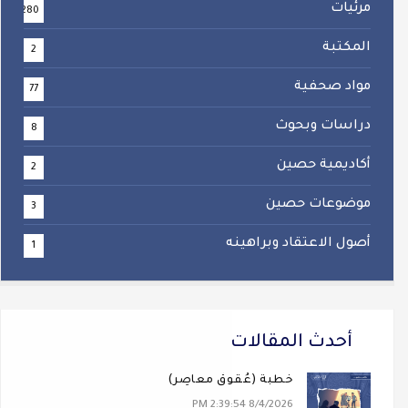
مرئيات
280
المكتبة
2
مواد صحفية
77
دراسات وبحوث
8
أكاديمية حصين
2
موضوعات حصين
3
أصول الاعتقاد وبراهينه
1
أحدث المقالات
خطبة (عُقوقٌ معاصِر)
8/4/2026 2:39:54 PM