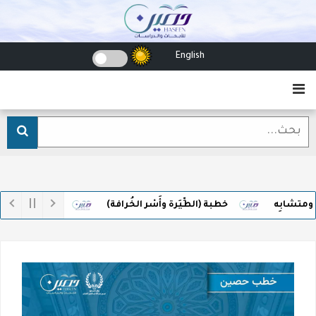
English
خطبة (الطِّيَرة وأَسْر الخُرافة)
وثقل ميزاني