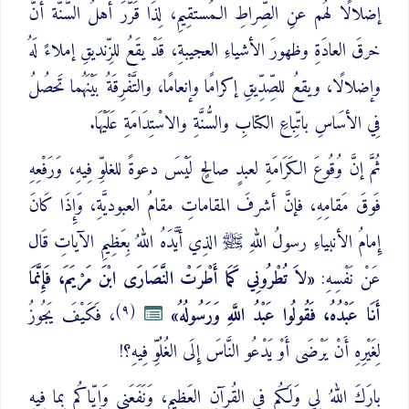
إضلالًا لهُم عنِ الصِّراطِ الـمُستقِيمِ، لِذَا قَرَّرَ أهلُ السُّنّة أنَّ
خرقَ العادَةِ وظهورَ الأشياءِ العجيبةِ، قَدْ يقَعُ للزِّنديقِ إملاءً لَهُ
وإضلالًا، ويقعُ للصِّدِّيقِ إكرامًا وإنعامًا، والتَّفْرِقَةُ بَيْنَهُما تَحصُلُ
فِي الأسَاسِ باتِّباعِ الكتابِ والسُّنَّةِ والاسْتِدَامَةِ عَلَيْهَا.
ثُمَّ إنَّ وُقُوعَ الكَرَامَةِ لعبدٍ صالحٍ لَيْسَ دعوةً للغلوِّ فِيهِ، وَرَفْعِهِ
فَوقَ مَقامِهِ، فإنَّ أشرفَ المقاماتِ مقامُ العبوديَّةِ، وَإِذَا كَانَ
إِمامُ الأنبياءِ رسولُ اللهِ ﷺ الذِي أَيَّدَهُ اللهُ بِعَظِيمِ الآياتِ قَال
عَنْ نَفْسِهِ:
«لاَ تُطْرُونِي كَمَا أَطْرَتْ النَّصَارَى ابْنَ مَرْيَمَ، فَإِنَّمَا
(٩)
أَنَا عَبْدُهُ، فَقُولُوا عَبْدُ اللَّهِ وَرَسُولُهُ»
، فَكَيْفَ يَجُوزُ
لِغَيْرِهِ أَنْ يَرْضَى أَوْ يَدْعُو النَّاسَ إِلَى الغُلُوِّ فِيهِ؟!
بارَكَ اللهُ لِي وَلَكُم فِي القُرآنِ العَظِيمِ، وَنَفَعَنِي وَإِيّاكُم بِما فِيهِ