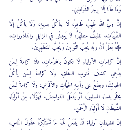
وَمَا هَذَا إلَّا رِجزُ الشَّيَاطِينِ.
إنَّ وليَّ اللهِ طَيِّبٌ طَاهِرٌ، لَا يتأكَّلُ بدينِهِ، وَلَا يأكُلُ إلَّا
الطَّيِّبَاتِ، نظيفٌ متطهِّرٌ، لَا يَعِيشُ فِي المزابِلِ والقاذُوراتِ،
فإنَّهُ يَعلَمُ أنَّ ربَّه يُحِبُّ التَّوّابِينَ وَيُحِبُّ المتَطَهِّرِينَ.
إنَّ كراماتِ الأولياءِ لَا تكونُ بالمحرَّماتِ، فلَا كرامةَ لِـمَن
يدَّعِي كشفَ ذُنوبِ الـخَلقِ، ولَا كرامةَ لِـمَن يأكُلُ
الخبائِثَ، ويضَعُ على رأسِهِ الحيَّاتِ والأفَاعِي، ولَا كرامةَ لِـمَن
يخلُو بنساءِ المسلمِينَ، أَوْ يَفعَلُ الفواحِشَ، فَهَؤُلَاءِ مِنْ أَوْلِيَاءِ
الشَّيطَانِ لَا أَوْلِيَاءِ الرَّحْمَنِ.
إنّ للشيطانِ أولياءَ قَدْ يَفْعَلُ لَهُمْ مَا تَسْتَنْكِرُهُ عقُولُ النَّاسِ؛