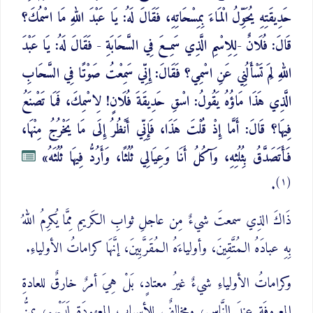
حَدِيقَتِهِ يُحَوِّلُ الْمَاءَ بِمِسْحَاتِهِ، فَقَالَ لَهُ: يَا عَبْدَ اللهِ مَا اسْمُكَ؟
قَالَ: فُلَانٌ -لِلِاسْمِ الَّذِي سَمِعَ فِي السَّحَابَةِ - فَقَالَ لَهُ: يَا عَبْدَ
اللهِ لِمَ تَسْأَلُنِي عَنِ اسْمِي؟ فَقَالَ: إِنِّي سَمِعْتُ صَوْتًا فِي السَّحَابِ
الَّذِي هَذَا مَاؤُهُ يَقُولُ: اسْقِ حَدِيقَةَ فُلَانٍ! لِاسْمِكَ، فَمَا تَصْنَعُ
فِيهَا؟ قَالَ: أَمَّا إِذْ قُلْتَ هَذَا، فَإِنِّي أَنْظُرُ إِلَى مَا يَخْرُجُ مِنْهَا،
فَأَتَصَدَّقُ بِثُلُثِهِ، وَآكُلُ أَنَا وَعِيَالِي ثُلُثًا، وَأَرُدُّ فِيهَا ثُلُثَهُ»
(١)
.
ذَاكَ الذِي سمعتَ شيءٌ مِن عاجلِ ثوابِ الكَريمِ مِمَّا يُكرِمُ اللهُ
بِهِ عبادَهُ الـمُتَّقِينَ، وأولياءَهُ الـمُقَرَّبِينَ، إنَّهَا كراماتُ الأولياءِ.
وكراماتُ الأولياءِ شيءٌ غيرُ معتادٍ، بَلْ هِيَ أمرٌ خارقٌ للعادةِ
المعروفَةِ عِندَ النَّاسِ، ومخالفٌ للأسبابِ المعهودَةِ لَدَيْهِم، يمنُّ