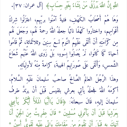
اللَّهِ إِنَّ اللَّهَ يَرْزُقُ مَنْ يَشَاءُ بِغَيْرِ حِسَابٍ
[آل عمران: ٣٧].
وَهَا هُمْ أَصْحَابُ الكَهْفِ، فتيةٌ آمَنُوا بربِّهِم، اعتزَلُوا شِركَ
أَقْوَامِهم، واختارُوا كَهْفًا نائيًا جعلَهُ اللهُ رحمةً لَهُم، وَجَعَلَ لَهُم
مِن كَرَامَتِهِ أَنْ أَلْقَى عَلَيْهِمُ النَّومَ تسعَ سِنِينَ وثلاثَمائةٍ، ثُمَّ قَامُوا
أحياءً كَمَا كَانُوا، لَمْ يُصَابُوا بِسُوءٍ، بَلْ زَوَى اللهُ عَنْهُم شُعَاعَ
الشَّمسِ، وَأَلْقَى عَلَى صُورَتِهِمُ الهيبةَ؛ كرامةً مِنْهُ لأولِيَائِهِ.
وهذَا الرَّجُلُ العالِمُ الصَّالحُ صاحبُ سُليمانَ عَلَيْهِ السَّلامُ،
أكرمَهُ اللهُ فجعلَهُ يأتِي بعرشِ بلقيسَ قَبْلَ أَنْ يرتدَّ طرفُ
سُليمانَ إليهِ، قَالَ سبحانَهُ:
قَالَ يَاأَيُّهَا الْمَلَأُ أَيُّكُمْ يَأْتِينِي
بِعَرْشِهَا قَبْلَ أَنْ يَأْتُونِي مُسْلِمِينَ * قَالَ عِفْرِيتٌ مِنَ الْجِنِّ أَنَا
آتِيكَ بِهِ قَبْلَ أَنْ تَقُومَ مِنْ مَقَامِكَ وَإِنِّي عَلَيْهِ لَقَوِيٌّ أَمِينٌ *