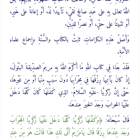
اللهُ تعالى بِهِ على عَبدٍ صالحٍ تَقيٍّ؛ تَأييدًا لَهُ، أَوْ إعانةً على خَيرٍ،
أَوْ تثبيتًا على حقٍّ، أَوْ نصرًا للدِّينِ.
وَأَصْلُ هَذِهِ الكراماتِ ثابتٌ بالكتابِ والسُّنَّةِ وإجماعِ علماءِ
الأمَّةِ.
فَقَدْ جَاءَ فِي كتابِ اللهِ مَا أَكْرَمَ اللهُ بِهِ مريمَ الصدِّيقةَ البَتُولَ،
إِذْ كانَ يَأتِيهَا رِزْقُهَا فِي مِحْرَابِهَا دُونَ سَبَبٍ مِنْهَا أَوْ مِن غَيْرِهَا،
حَتَّى إِنَّ زكريَّا -عَلَيْهِ السَّلامُ- الذِي كَفَلَهَا كَانَ كُلَّمَا دَخَلَ
عَلَيْهَا المحرابَ وَجَدَ الخيرَ عِندَهَا.
قَالَ سُبْحَانَهُ:
وَكَفَّلَهَا زَكَرِيَّا كُلَّمَا دَخَلَ عَلَيْهَا زَكَرِيَّا ‌الْمِحْرَابَ
وَجَدَ عِنْدَهَا رِزْقًا قَالَ يَامَرْيَمُ أَنَّى لَكِ هَذَا قَالَتْ هُوَ مِنْ عِنْدِ