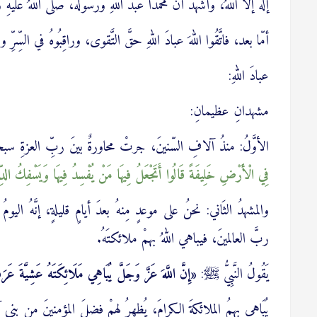
إلهَ إلا اللهُ، وأشهدُ أنَّ محمَّدًا عبدُ اللهِ ورسولُهُ، صلَّى اللهُ عليهِ 
أمّا بعد، فاتَّقُوا اللهَ عبادَ اللهِ حقَّ التَّقوى، وراقِبُوهُ في السِّرِّ
عبادَ اللهِ:
مشهدانِ عظيمانِ:
الأوَّلُ: منذُ آلافِ السّنينَ، جرتْ محاورةٌ بينَ ربِّ العزةِ سبحانَ
‌فِي ‌الْأَرْضِ خَلِيفَةً قَالُوا أَتَجْعَلُ فِيهَا مَنْ يُفْسِدُ فِيهَا وَيَسْفِكُ الدِّ
والمشهدُ الثَاني: نحنُ على موعدٍ مِنهُ بعدَ أيامٍ قليلةٍ، إنَّهُ ال
ربَّ العالمينَ، فيباهي اللهُ بهمْ ملائكتَهُ.
يَقُولُ النَّبِيُّ ﷺ:
«إِنَّ اللَّهَ عَزَّ وَجَلَّ يُبَاهِي مَلَائِكَتَهُ عَشِيَّةَ عَر
يُبَاهِي بهمُ الملائكةَ الكرامَ، يُظهرُ لهمْ فضلَ المؤمنينَ مِن بني آدمَ