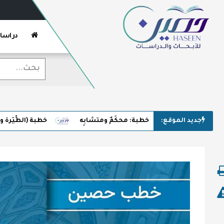
دراسا
جديد الموقع:
خطبة: محكَمٌ ومتشابِه
خطبة (الطِّيَرة وأَسْر الخُراف
خطبة (عُقوقٌ معاصِر)