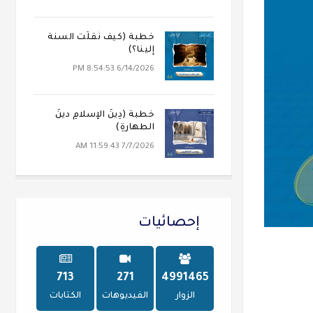
خطبة (كيف نُقلَت السنة
إلينا؟)
6/14/2026 8:54:53 PM
خطبة (دِينُ الإسلامِ دينُ
الطهارةِ)
7/7/2026 11:59:43 AM
إحصائيات
747
284
5226665
الزوار
الفيديوهات
الكتابات