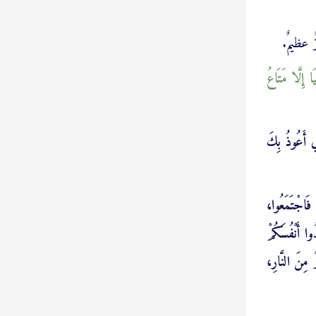
زٌ عظيمٌ.
ا إِلَّا مَتَاعُ
 أَعُوذُ بِكَ
ينَ} [الشعراء: ٢١٤]، دَعَا قُرَيْشًا، فَاجْتَمَعُوا،
وا أَنْفُسَكُمْ
ْ مِنَ النَّارِ،