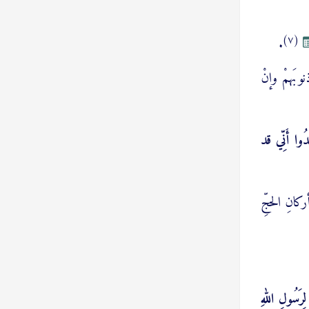
(٧)
.
ذنوبَهمْ وإنْ
َدُوا أَنِّي قد
كانِ الحجِّ
رَسُولِ اللهِ