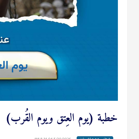
خطبة (يوم العِتق ويوم القُرب)