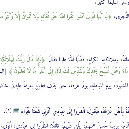
وسلَّمَ تسليمًا كثيرًا.
 والنَّجوى،
يَا أَيُّهَا الَّذِينَ آمَنُوا اتَّقُوا اللَّهَ حَقَّ تُقَاتِهِ وَلَا تَمُوتُنَّ إِلَّا وَأَنْتُمْ 
هُ، وملائكتِهِ الكرامِ، قصَّهَا اللهُ علينَا فقالَ:
وَإِذْ قَالَ رَبُّكَ لِلْمَلَائِكَة
مَاءَ وَنَحْنُ نُسَبِّحُ بِحَمْدِكَ وَنُقَدِّسُ لَكَ قَالَ إِنِّي أَعْلَمُ مَا لَا تَعْلَمُونَ
[البقرة
يومُ المشهُودُ، يومُ المباهاةِ، يومُ عرفةَ، حين يقفُ الحجيجُ بعرفةَ عابدينَ خا
(١)
َفَةَ بِأَهْلِ عَرَفَةَ، فَيَقُولُ: انْظُرُوا إِلَى عِبَادِي أَتَوْنِي شُعْثًا غُبْرًا»
.
، يريهمْ حُسنَ عملِهمْ، يُثنِي عَلَيهِمْ، قائلًا: انظُرُوا إلى عِبَادِي، أَتَوْنِي،