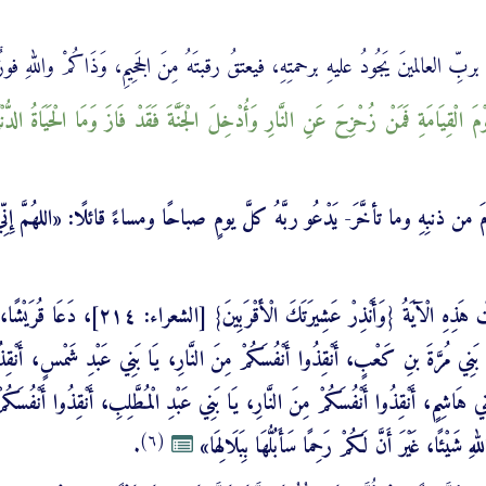
 العالمينَ يَجُودُ عليهِ برحمتِهِ، فيعتقُ رقبتَهُ مِنَ الجَحِيمِ، وَذَاكُمْ واللهِ فو
َ الْقِيَامَةِ فَمَنْ ‌زُحْزِحَ عَنِ النَّارِ وَأُدْخِلَ الْجَنَّةَ فَقَدْ فَازَ وَمَا الْحَيَاةُ الدُّنْيَ
 من ذنبِهِ وما تأخَّرَ- يَدْعُو ربَّهُ كلَّ يومٍ صباحًا ومساءً قائلًا: «اللهُمَّ إِنِّي
لَمَّا أُنْزِلَتْ هَذِهِ الْآيَةُ {وَأَنْذِرْ عَشِيرَتَكَ الْأَقْرَبِ
بَنِي مُرَّةَ بنِ كَعْبٍ، أَنْقِذُوا أَنْفُسَكُمْ مِنَ النَّارِ، يَا بَنِي عَبْدِ شَمْسٍ، أَنْقِذُ
ي هَاشِمٍ، أَنْقِذُوا أَنْفُسَكُمْ مِنَ النَّارِ، يَا بَنِي عَبْدِ الْمُطَّلِبِ، أَنْقِذُوا أَنْفُسَكُم
(٦)
َيْئًا، غَيْرَ أَنَّ لَكُمْ رَحِمًا سَأَبُلُّهَا بِبَلَالِهَا»
.