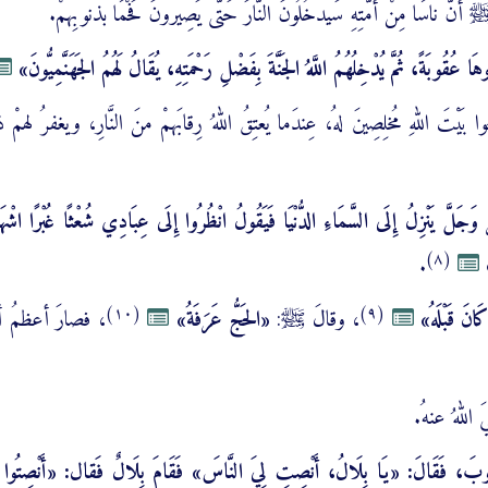
ﷺ أنَّ ناسًا مِنْ أُمَّتِهِ سَيدخُلُونَ النَّارَ حَتَّى يَصِيرونَ فَحْمًا بذنوبِهمْ.
 عُقُوبَةً، ثُمَّ يُدْخِلُهُمُ اللَّهُ الجَنَّةَ بِفَضْلِ رَحْمَتِهِ، يُقَالُ لَهُمُ الجَهَنَّمِيُّونَ»
بَيْتَ اللهِ مُخلِصِينَ لهُ، عِندَما يُعتِقُ اللهُ رِقابَهمْ منَ النَّارِ، ويغفرُ لهمْ 
وَجَلَّ يَنْزِلُ إِلَى السَّمَاءِ الدُّنْيَا فَيَقُولُ انْظُرُوا إِلَى عِبَادِي شُعْثًا غُبْرًا اشْه
(٨)
.
(١٠)
(٩)
َانَ قَبْلَهُ»
، وقالَ ﷺ:
«الحَجُّ عَرَفَةُ»
، فصارَ أعظمُ أر
اللهُ عنهُ.
 فَقَالَ: «يَا بِلَالُ، أَنْصِتِ لِيَ النَّاسَ» فَقَامَ بِلَالٌ فَقال: «أَنْصِتُوا لِ