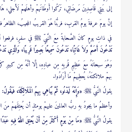
إلى بَيتِي قَاصِدِينَ مَرضَاتِي، تَرَكُوا أَوطَانَهمْ وأهلَهمْ لَأَجلِي، هَا ه
إنَّ يومَ عرفةَ يومُ القربِ، فربُّنَا هُوَ القريبُ المجيبُ، الظاهر
في ذاتِ يومٍ كانَ الصَّحابةُ معَ النَّبيِّ ﷺ في سفرٍ، فرفعوا أصوات
تَدْعُونَ أَصَمَّ وَلاَ غَائِبًا، تَدْعُونَ سَمِيعًا بَصِيرًا قَرِيبًا، وَالَّذِي تَد
وَهُوَ سبحانَهُ معَ عَظِيمِ قُربِهِ مِن عبادِهِ، إلَّا أنَّهُ مِن كبيرِ كرَ
بهمْ ملائكتَهُ، يُعطِيهمْ مَا أَرَادُوا.
يقولُ النَّبيُّ ﷺ:
«وَإِنَّهُ لَيَدْنُو، ثُمَّ يُبَاهِي بِهِمُ الْمَلَائِكَةَ، فَيَقُولُ
وأعظمُ ما يجودُ بهِ ربُّ العالمينَ عليهمْ يومئذٍ أن يُعتِقَهمْ منَ النَّ
يقولُ النَّبيُّ ﷺ:
«مَا مِنْ يَوْمٍ أَكْثَرَ مِنْ أَنْ يُعْتِقَ اللهُ فِيهِ عَبْدًا