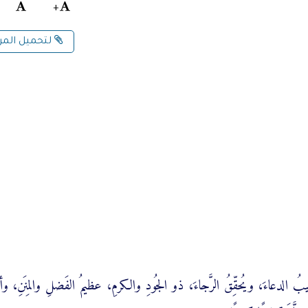
+
لتحميل الم
جيبُ الدعاءَ، ويُحقِّقُ الرَّجاءَ، ذو الجُودِ والكرمِ، عظيمُ الفَضلِ والمِنَنِ، 