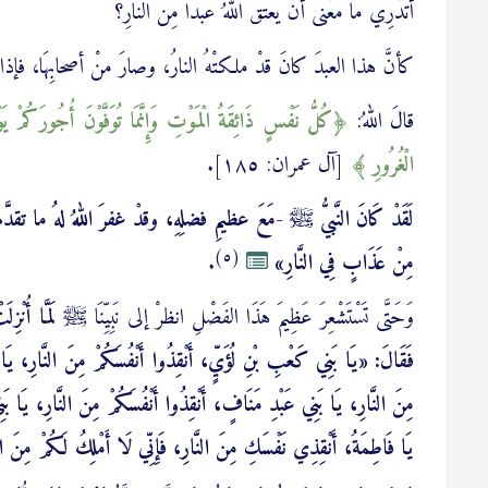
أَتَدْرِي مَا مَعْنَى أَنْ يُعتقَ اللهُ عبدًا مِنَ النارِ؟
كأنَّ هذا العبدَ كانَ قدْ ملكتْهُ النارُ، وصارَ منْ أصحابِهَا، فإذا بربِّ
قالَ اللهُ:
كُلُّ نَفْسٍ ذَائِقَةُ الْمَوْتِ وَإِنَّمَا تُوَفَّوْنَ أُجُورَكُمْ يَوْم
الْغُرُورِ
[آل عمران: ١٨٥].
لَقَدْ كَانَ النَّبيُّ ﷺ -مَعَ عظيمِ فضلِهِ، وقدْ غفرَ اللهُ لهُ ما تقدَّمَ
(٥)
مِنْ عَذَابٍ فِي النَّارِ»
.
وَحَتَّى تَسْتَشْعِرَ عَظِيمَ هَذَا الفَضْلِ انظرْ إلى نَبِيِّنَا ﷺ
فَقَالَ: «يَا بَنِي كَعْبِ بْنِ لُؤَيٍّ، أَنْقِذُوا أَنْفُسَكُمْ مِنَ النَّارِ، يَا 
مِنَ النَّارِ، يَا بَنِي عَبْدِ مَنَافٍ، أَنْقِذُوا أَنْفُسَكُمْ مِنَ النَّارِ، يَا بَنِ
يَا فَاطِمَةُ، أَنْقِذِي نَفْسَكِ مِنَ النَّارِ، فَإِنِّي لَا أَمْلِكُ لَكُمْ مِنَ اللهِ ش