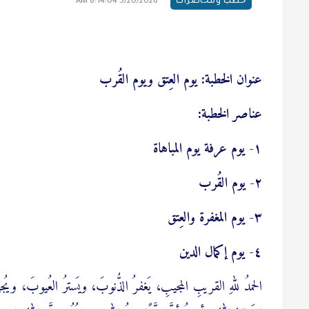
خطب ومحاضرات
5/20/2026 8:14:04 AM
عنوان الخطبة: يوم العِتق ويوم القُرب
عناصر الخطبة:
١- يوم عرفة يوم المباهاة
٢- يوم القُرب
٣- يوم المغفرة والعِتق
٤- يوم إكمال الدين
الحمدُ للهِ القريبِ المجيبِ، يَغفرُ الذُّنوبَ، ويَسترُ العُيوبَ، ويُ