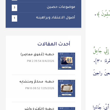
موضوعات حصين
3
مُسْلِمُونَ
.
أصول الاعتقاد وبراهينه
1
أحدث المقالات
ِ إِنِّي جَاعِلٌ
خطبة (عُقوقٌ معاصِر)
: ٣٠].
8/4/2026 2:39:54 PM
ضعينَ راجينَ
خطبة: محكَمٌ ومتشابِه
7/29/2026 8:08:52 PM
 أيْ: جَاءُوا
خطبة (الطِّيَرة وأَسْر