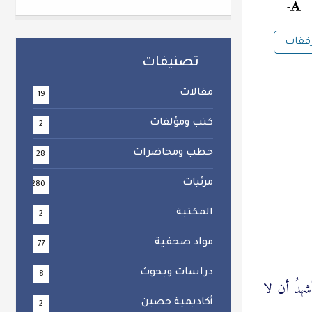
-
رفقات
تصنيفات
مقالات
19
كتب ومؤلفات
2
خطب ومحاضرات
28
مرئيات
280
المكتبة
2
مواد صحفية
77
دراسات وبحوث
8
وأشهدُ أن لا
أكاديمية حصين
2