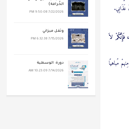
الخُرافة)
 عَذَابِي.
7/22/2026 9:50:08 PM
وثقل ميزاني
 فَإِنَّكُمْ لاَ
7/15/2026 6:32:38 PM
نهمْ مُباهيًا
دورة: الوسطية
7/14/2026 10:23:09 AM