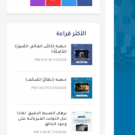
الأكثر قراءة
خطبة (كَأسُ العَالَمِ، الصُّورَةُ
الكَامِلَةُ)
7/1/2026 9:41:18 PM
خطبة (تَطَايُرُ الصُّحُف)
6/10/2026 3:42:59 PM
برهان الضبط الدقيق: لماذا
تدل الثوابت الفيزيائية على
وجود الخالق
7/9/2026 3:38:47 PM