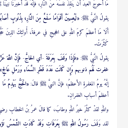
مَا أحوجَ العبدَ أن يُنقِذَ نفسَهُ منَ النَّارِ، فإنَّهُ قَدْ أخبرَنَا نبيُّنَا 
يقولُ النَّبيُّ ﷺ:
«لَيُصِيبَنَّ أَقْوَامًا سَفْعٌ مِنَ النَّارِ، بِذُنُوبٍ أَصَابُوهَا
أَلَا مَا أعظمَ كرمَ اللهِ على الحجيجِ في عرفةَ، أُولئِكَ الذِينَ حَجُّوا 
كَثُرَتْ.
يقولُ النَّبِيُّ ﷺ:
«فَإِذَا وَقَفَ بِعَرَفَةَ -أي الحاجُّ- فَإِنَّ اللَّهَ عَزَّ 
غفرت لَهُم ذنوبهم وَإِن كَانَت عَدَدَ قَطْرِ السَّمَاءِ وَرَمْلِ عَالِجٍ»
إنَّهُ يومُ المغفرةِ الأعظمُ، فإنَّ النبيَّ ﷺ قالَ:
«الْحَجُّ يَهْدِمُ مَا ك
أعظمَ أسبابِ الغفرانِ.
واللهِ لقدْ كثُرَ خيرُ اللهِ وطابَ، كما قالَ عمرُ بنُ الخطابِ رضيَ 
لقد وَقَفَ
رَسُولُ اللهِ ﷺ بِعَرَفَاتٍ وَقَدْ كَادَتِ الشَّمْسُ تَؤوبَ،