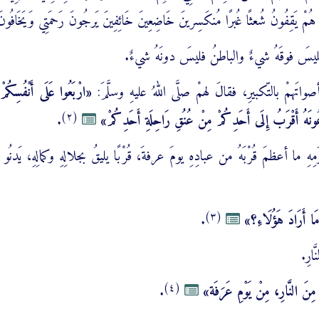
ُمْ يَقِفُونُ شُعثًا غُبرًا مُنكَسِرينَ خَاضِعِينَ خَائِفِينَ يَرجُونَ رَحمَتِي وَيَخَافُونَ
ُ فليسَ فوقَهُ شيءٌ والباطنُ فليسَ دونَهُ شيءٌ.
َهمْ بالتّكبيرِ، فقالَ لهمْ صلَّى اللهُ عليهِ وسلَّمَ:
«ارْبَعُوا عَلَى أَنْفُسِكُمْ،
(٢)
ْعُونَهُ أَقْرَبُ إِلَى أَحَدِكُمْ مِنْ عُنُقِ رَاحِلَةِ أَحَدِكُمْ»
.
مِهِ ما أعظمَ قُرْبَهُ من عبادِهِ يومَ عرفةَ، قُرْبًا يليقُ بجلالِهِ وكمالِهِ، يَدنُو مِ
(٣)
: مَا أَرَادَ هَؤُلَاءِ؟»
.
ارِ.
(٤)
 مِنَ النَّارِ، مِنْ يَوْمِ عَرَفَة»
.