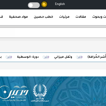
English
ت وبحوث
مقالات
مرئيات
خطب حصين
مواد صحفية
قص
ة)
وثقل ميزاني
دورة: الوسطية
برهان الضبط 