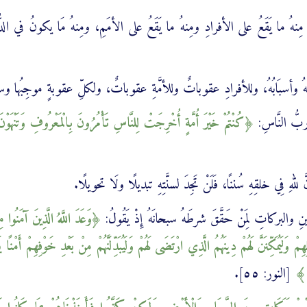
ُ ما يَقَعُ على الأفرادِ ومِنهُ ما يَقَعُ على الأمَمِ، ومِنهُ مَا يكونُ في الدُّني
ُهُ وأسبَابُهُ، وللأفرادِ عقوباتٌ وللأمَّةِ عقوباتٌ، ولكلِّ عقوبةٍ موجِبُها وسبَ
 ربُّ النَّاسِ:
كُنْتُمْ ‌خَيْرَ أُمَّةٍ أُخْرِجَتْ لِلنَّاسِ تَأْمُرُونَ بِالْمَعْرُوفِ وَتَنْهَوْنَ 
للهِ فِي خلقِهِ سُننًا، فَلَنْ تَجِدَ لسنَّتِهِ تبديلًا ولَا تحويلًا.
مكينِ والبركاتِ لِمَنْ حَقَّقَ شرطَهُ سبحانَهُ إِذْ يَقُولُ:
وَعَدَ ‌اللَّهُ الَّذِينَ آمَنُوا م
وَلَيُمَكِّنَنَّ لَهُمْ دِينَهُمُ الَّذِي ارْتَضَى لَهُمْ وَلَيُبَدِّلَنَّهُمْ مِنْ بَعْدِ خَوْفِهِمْ أَمْنًا ي
[النور: ٥٥].