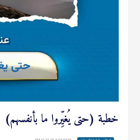
خطبة (حتى يُغيِّروا ما بأنفسهم)