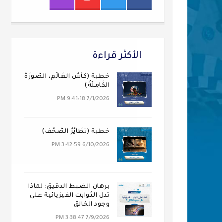
الأكثر قراءة
خطبة (كَأسُ العَالَمِ، الصُّورَةُ
الكَامِلَةُ)
7/1/2026 9:41:18 PM
خطبة (تَطَايُرُ الصُّحُف)
6/10/2026 3:42:59 PM
برهان الضبط الدقيق: لماذا
تدل الثوابت الفيزيائية على
وجود الخالق
7/9/2026 3:38:47 PM