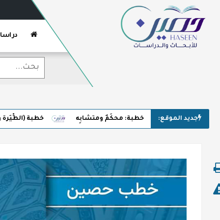
دراسا
جديد الموقع:
خطبة: محكَمٌ ومتشابِه
خطبة (الطِّيَرة وأَسْر الخُرا