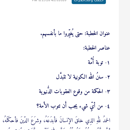
خطب ومحاضرات
4/21/2026 12:23:28 PM
عنوان الخطبة: حتى يُغيِّروا ما بأنفسهم.
عناصر الخطبة:
١- توبة أُمَّة
٢- سننُ الله الكونية لا تتبدَّل
٣- الحكمة من وقوع العقوبات الدُّنيوية
٤- من أيِّ شيء يجب أَن تتوب الأمة؟
الحمدُ للهِ الذِي خلقَ الإنسانَ فأبدَعَهُ، وشرَعَ الدّينَ فأحكَمَهُ، و