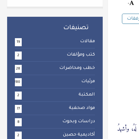
-
رفقات
تصنيفات
مقالات
19
كتب ومؤلفات
2
خطب ومحاضرات
28
مرئيات
280
المكتبة
2
مواد صحفية
77
دراسات وبحوث
8
لَهُ، وأشهدُ
أكاديمية حصين
2