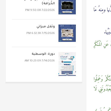
الخُرافة)
ا ومِنهُ مَا
7/22/2026 9:50:08 PM
وثقل ميزاني
بُها.
7/15/2026 6:32:38 PM
عَنِ الْمُنْكَرِ
دورة: الوسطية
7/14/2026 10:23:09 AM
ِنْكُمْ وَعَمِلُوا
َعْبُدُونَنِي لَا