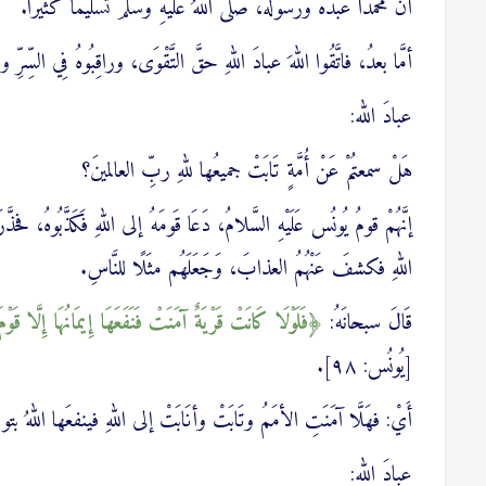
أنَّ محمَّدًا عبدُهُ ورَسُولُهُ، صَلَّى اللهُ عَلَيْهِ وسلَّمَ تسليمًا كثيرًا.
أمَّا بعدُ، فاتَّقُوا اللهَ عبادَ اللهِ حقَّ التَّقْوَى، وراقِبُوهُ فِي السِّرِ
عبادَ الله:
هَلْ سمعتُمْ عَنْ أُمَّةٍ تَابَتْ جميعُها للهِ ربِّ العالمينَ؟
إنَّهُمْ قومُ يُونُس عَلَيْهِ السَّلامُ، دَعَا قَومَهُ إلى اللهِ فَكَذَّبُوهُ، فح
اللهِ فكشفَ عَنْهُمُ العذابَ، وَجَعَلَهُم مثَلًا للنَّاسِ.
قَالَ سبحانَهُ:
فَلَوْلَا كَانَتْ قَرْيَةٌ آمَنَتْ فَنَفَعَهَا إِيمَانُهَا إِلَّا ‌ق
[يُونُس: ٩٨].
أَيْ: فهَلَّا آمَنَتِ الأمَمُ وتَابَتْ وأنَابَتْ إلى اللهِ فينفعَها اللهُ بتوبَتِ
عبادَ الله: