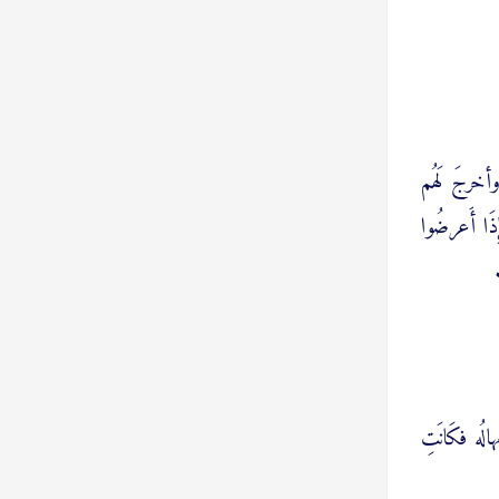
 وأخرجَ لَهُم
ِذَا أَعرضُوا
الُه فكَانَتِ