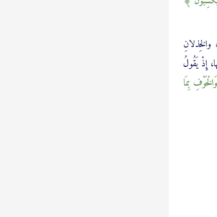
 يَكْسِبُونَ
، والخِذلانِ
إِذْ يَقُولُ
َالْخَوْفِ بِمَا