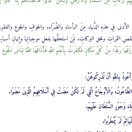
عَلَيْهِمْ ‌بَرَكَاتٍ مِنَ السَّمَاءِ وَالْأَرْضِ وَلَكِنْ كَذَّبُوا فَأَخَذْنَاهُمْ بِمَا كَانُوا
 الأدنى فِي هذهِ الدُّنيا، مِنَ البأساءِ والضَّرّاءِ، والخوفِ والجوعِ والفقرِ
نقصِ الثمراتِ ومحقِ البركاتِ، لِمَن استحقَّها بفعلِ موجِباتِها وإتيانِ أسبابِها، 
رِزْقُهَا رَغَدًا مِنْ كُلِّ مَكَانٍ فَكَفَرَتْ بِأَنْعُمِ اللَّهِ فَأَذَاقَهَا اللَّهُ لِبَاسَ الْجُوعِ و
أَعُوذُ بِاللَّهِ أَنْ تُدْرِكُوهُنَّ:
ِمُ الطَّاعُونُ، وَالْأَوْجَاعُ الَّتِي لَمْ تَكُنْ مَضَتْ فِي أَسْلَافِهِمُ الَّذِينَ مَضَوْا.
َةِ، وَجَوْرِ السُّلْطَانِ عَلَيْهِمْ.
َهَائِمُ لَمْ يُمْطَرُوا.