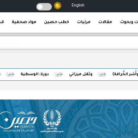
English
ت وبحوث
مقالات
مرئيات
خطب حصين
مواد صحفية
قص
فة)
وثقل ميزاني
دورة: الوسطية
برهان الضبط