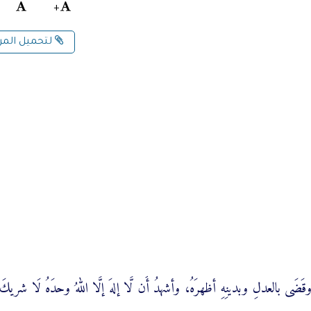
+
لتحميل الم
قَضَى بالعدلِ وبدينِهِ أظهرَهُ، وأشهدُ أَن لَّا إلهَ إلَّا اللهُ وحدَهُ لَا شريكَ 