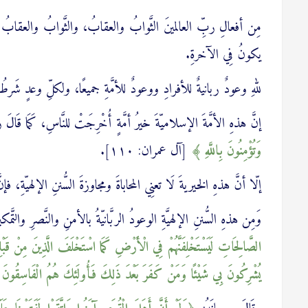
مِن أفعالِ ربِّ العالمينَ الثَّوابُ والعقابُ، والثَّوابُ والعقابُ مِنه
يكونُ فِي الآخرةِ.
للهِ وعودٌ ربانيةٌ للأفرادِ ووعودٌ للأمَّةِ جميعًا، ولكلِّ وعدٍ شَرط
إنَّ هذهِ الأمَّةَ الإسلاميّةَ خيرُ أمَّةٍ أُخْرِجَتْ للنَّاسِ، كَمَا قَالَ
وَتُؤْمِنُونَ بِاللَّهِ
[آل عمران: ١١٠].
إلّا أنَّ هذهِ الخيريةَ لَا تعنِي المحاباةَ ومجاوزةَ السُّننِ الإلهيّةِ، فإنَّ 
وَمِن هذهِ السُّننِ الإلهيَّةِ الوعودُ الربَّانيّةُ بالأمنِ والنَّصرِ والتَّ
الصَّالِحَاتِ لَيَسْتَخْلِفَنَّهُمْ فِي الْأَرْضِ كَمَا اسْتَخْلَفَ الَّذِينَ مِنْ قَبْلِهِمْ 
يُشْرِكُونَ بِي شَيْئًا وَمَنْ كَفَرَ بَعْدَ ذَلِكَ فَأُولَئِكَ هُمُ الْفَاسِقُونَ