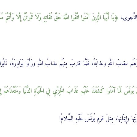
ّ والنَّجوى،
يَا أَيُّهَا الَّذِينَ آمَنُوا اتَّقُوا اللَّهَ حَقَّ تُقَاتِهِ وَلَا تَمُوتُنَّ إِلَّا وَأَنْتُمْ 
ذَّرَهُم عقابَ اللهِ وعذابَهُ، فَلَمَّا اقتربَ مِنهُم عذابُ اللهِ ورَأَوْا بَوَادِرَهُ، تَابُوا
َوْمَ ‌يُونُسَ لَمَّا آمَنُوا كَشَفْنَا عَنْهُم عَذَابَ الْخِزْيِ فِي الْحَيَاةِ الدُّنْيَا وَمَتَّعْنَاهُم
ها وإيمَانِها، مِثلَ قومِ يُونُسَ عَلَيْهِ السَّلامُ!