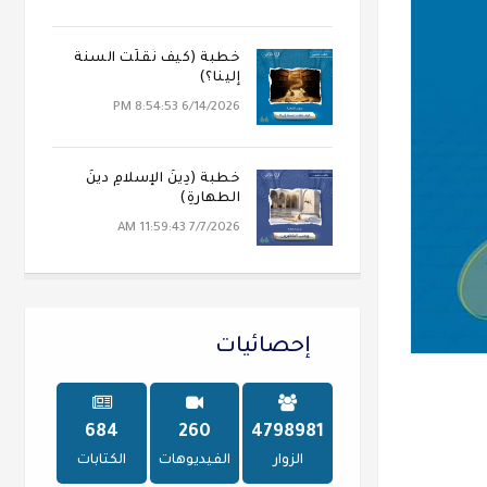
خطبة (كيف نُقلَت السنة
إلينا؟)
6/14/2026 8:54:53 PM
خطبة (دِينُ الإسلامِ دينُ
الطهارةِ)
7/7/2026 11:59:43 AM
إحصائيات
747
284
5239062
الزوار
الفيديوهات
الكتابات