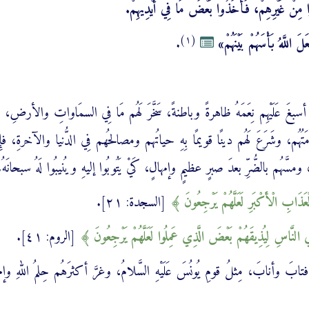
دُوًّا مِنْ غَيْرِهِمْ، فَأَخَذُوا بَعْضَ مَا فِي أَيْدِيهِمْ.
(١)
عَلَ اللَّهُ بَأْسَهُمْ بَيْنَهُمْ»
.
َّه، أسبغَ عَلَيْهِم نِعَمَهُ ظاهرةً وباطنةً، سَخَّرَ لَهُم مَا فِي السمَاواتِ والأرضِ،
امَتُهُم، وشَرَعَ لَهُم دينًا قويمًا بِهِ حياتُهم ومصالحُهم فِي الدُّنيا والآخرةِ، فإ
، ومسَّهُم بالضُّرِّ بعدَ صبرٍ عظيمٍ وإمهالٍ، كَيْ يَتُوبُوا إليهِ ويُنيبُوا لَهُ سبحانَهُ.
َذَابِ الْأَكْبَرِ ‌لَعَلَّهُمْ ‌يَرْجِعُونَ
[السجدة: ٢١].
ي النَّاسِ لِيُذِيقَهُمْ بَعْضَ الَّذِي عَمِلُوا ‌لَعَلَّهُمْ ‌يَرْجِعُونَ
[الروم: ٤١].
ةِ، فتابَ وأنابَ، مِثلُ قومِ يُونُسَ عَلَيْهِ السَّلامُ، وغرَّ أكثرَهُم حِلمُ اللهِ وإمه