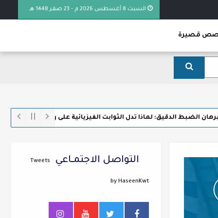
السبت 8 أغسطس 2026 م - 23 صفر 1448 هـ
ص قصيرة
 الدقيق: لماذا تدل الثوابت الفيزيائية على وجود الخالق
خطبة (ع
التواصل الاجتمــاعي
Tweets
by HaseenKwt