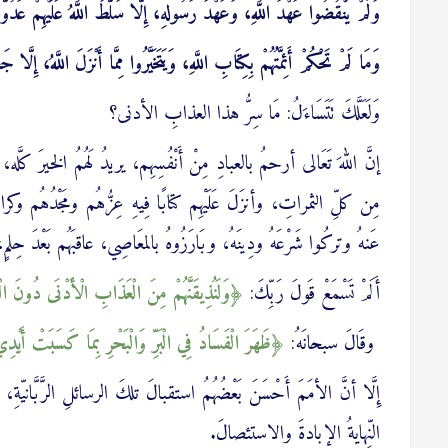
وَلَمْ يَنْقُضُوا عَهْدَ اللَّهِ، وَعَهْدَ رَسُولهِ، إِلَّا سَلَّطَ اللَّهُ عَلَيْهِمْ عَ
وَمَا لَمْ تَحْكُمْ أَئِمَّتُهُمْ بِكِتَابِ اللَّهِ، وَيَتَخَيَّرُوا مِمَّا أَنْزَلَ اللَّهُ، إِلَّا جَ
وَلَعَلَّكَ تَتَسَاءَلُ: مَا سِرُّ هذا العذابِ الأدنى؟
إنَّ اللهَ تَعَالى أرحمُ بالعبادِ مِنْ أَنْفُسِهِم، يريدُ لَهُمُ الخيرَ كل
مِن كلِّ الثمراتِ، وأنزَلَ عَلَيْهِم كتابًا فِيهِ عِزُّهُم ومَجْدُهُم وكر
عَنهُ وتركُوا شَرْعَهُ ودِينَهُ، وبَارَزُوهُ بالمعَاصِي، عاقبَهُم بَعْدَ حِلمٍ
أَلَمْ تَسْمَعْ قَولَ رَبِّكَ:
وَلَنُذِيقَنَّهُمْ مِنَ الْعَذَابِ الْأَدْنَى دُونَ الْع
وقَالَ سبحانَهُ:
ظَهَرَ الْفَسَادُ فِي الْبَرِّ وَالْبَحْرِ بِمَا كَسَبَتْ أَيْدِ
إِلَّا أنَّ الأمَمَ أَحْسَنَ بَعْضُهُمُ استقبالَ تلكَ الرسائلِ الرَّبَّانيّ
النِّهايةُ الإبادةَ والاستئصالَ.