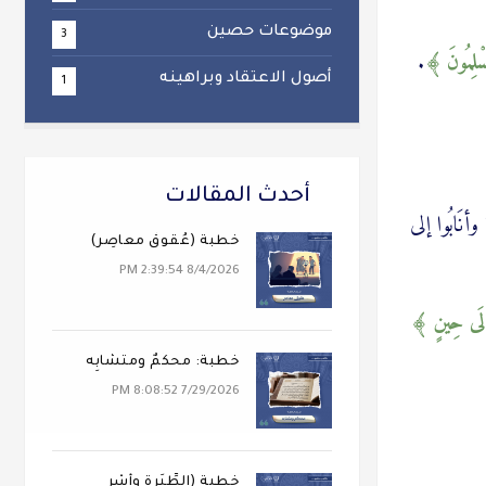
موضوعات حصين
3
مُسْلِمُونَ
.
أصول الاعتقاد وبراهينه
1
أحدث المقالات
 وأنَابُوا إلى
خطبة (عُقوقٌ معاصِر)
8/4/2026 2:39:54 PM
ْ إِلَى حِينٍ
خطبة: محكَمٌ ومتشابِه
7/29/2026 8:08:52 PM
خطبة (الطِّيَرة وأَسْر