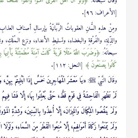
وقَالَ سبحانَهُ:
وَلَوْ أَنَّ أَهَلَ الْقُرَى آمَنُوا وَاتَّقَوْا لَفَتَحْنَا 
[الأعراف: ٩٦].
ومِنْ هذهِ السُّننِ العقوباتُ الرَّبَّانيّةُ بإرسالِ أصنافِ العذابِ
والذِّلةِ، والفُرْقةِ والبغضاءِ، وتسليطِ الأعداءِ، ونزعِ الـمُلْكِ، و
سبحانَهُ:
وَضَرَبَ اللَّهُ مَثَلًا قَرْيَةً كَانَتْ آمِنَةً مُطْمَئِنَّةً يَأْتِيهَا 
كَانُوا يَصْنَعُونَ
[النحل: ١١٢].
وقَالَ النَّبِيّ ﷺ:
«يَا مَعْشَرَ الْمُهَاجِرِينَ خَمْسٌ إِذَا ابْتُلِيتُمْ بِهِنَّ، وَ
لَمْ تَظْهَرِ الْفَاحِشَةُ فِي قَوْمٍ قَطُّ، حَتَّى يُعْلِنُوا بِهَا، إِلَّا فَشَا فِيه
وَلَمْ يَنْقُصُوا الْمِكْيَالَ وَالْمِيزَانَ، إِلَّا أُخِذُوا بِالسِّنِينَ، وَشِدَّةِ الْمَؤون
وَلَمْ يَمْنَعُوا زَكَاةَ أَمْوَالِهِمْ، إِلَّا مُنِعُوا الْقَطْرَ مِنَ السَّمَاءِ، وَلَوْلَا الْب